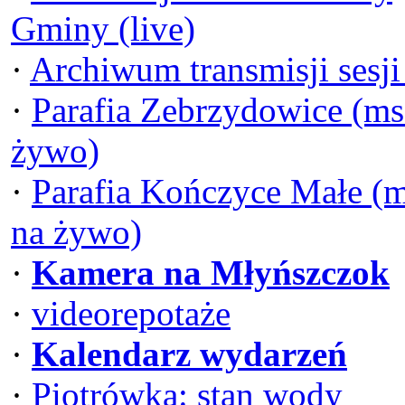
Gminy (live)
·
Archiwum transmisji sesj
·
Parafia Zebrzydowice (ms
żywo)
·
Parafia Kończyce Małe (
na żywo)
·
Kamera na Młyńszczok
·
videorepotaże
·
Kalendarz wydarzeń
·
Piotrówka: stan wody