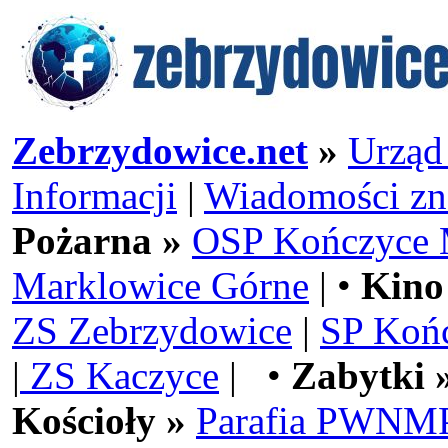
Zebrzydowice.net
»
Urząd
Informacji
|
Wiadomości zn
Pożarna »
OSP Kończyce 
Marklowice Górne
| •
Kino
ZS Zebrzydowice
|
SP Koń
|
ZS Kaczyce
| •
Zabytki 
Kościoły »
Parafia PWNMP