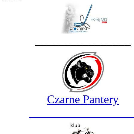
________________
Czarne Pantery
_________________