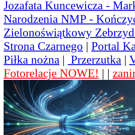
Jozafata Kuncewicza - Mar
Narodzenia NMP - Kończy
Zielonoświątkowy Zebrzy
Strona Czarnego
|
Portal K
Piłka nożna
|
Przerzutka
|
V
Fotorelacje NOWE!
| |
zani