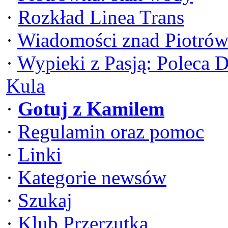
·
Rozkład Linea Trans
·
Wiadomości znad Piotrów
·
Wypieki z Pasją: Poleca 
Kula
·
Gotuj z Kamilem
·
Regulamin oraz pomoc
·
Linki
·
Kategorie newsów
·
Szukaj
·
Klub Przerzutka