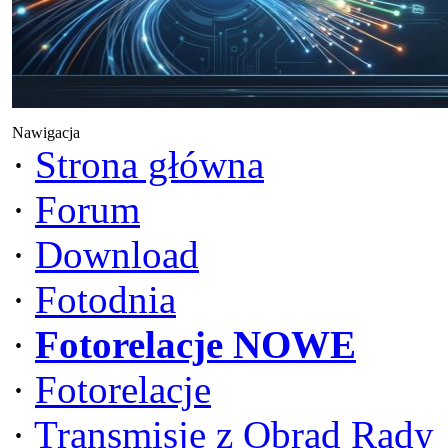
Nawigacja
·
Strona główna
·
Forum
·
Download
·
Fotodnia
·
Fotorelacje NOWE
·
Fotorelacje
·
Transmisje z Obrad Rady