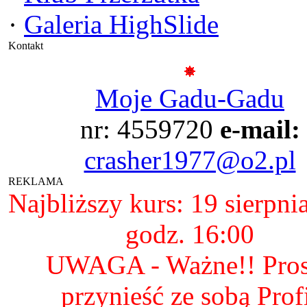
·
Galeria HighSlide
Kontakt
Moje Gadu-Gadu
nr: 4559720
e-mail:
crasher1977@o2.pl
REKLAMA
Najbliższy kurs: 19 sierpni
godz. 16:00
UWAGA - Ważne!! Pro
przynieść ze sobą Prof