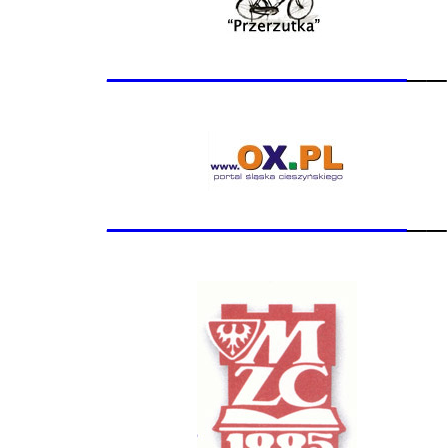
_______________
__
_______________
__