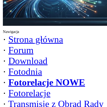
Nawigacja
·
Strona główna
·
Forum
·
Download
·
Fotodnia
·
Fotorelacje NOWE
·
Fotorelacje
·
Transmisje z Obrad Rady