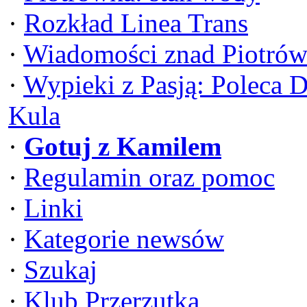
·
Rozkład Linea Trans
·
Wiadomości znad Piotrów
·
Wypieki z Pasją: Poleca 
Kula
·
Gotuj z Kamilem
·
Regulamin oraz pomoc
·
Linki
·
Kategorie newsów
·
Szukaj
·
Klub Przerzutka