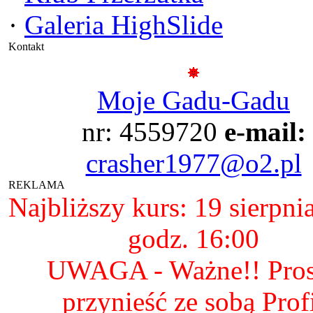
·
Galeria HighSlide
Kontakt
Moje Gadu-Gadu
nr: 4559720
e-mail:
crasher1977@o2.pl
REKLAMA
Najbliższy kurs: 19 sierpni
godz. 16:00
UWAGA - Ważne!! Pro
przynieść ze sobą Prof