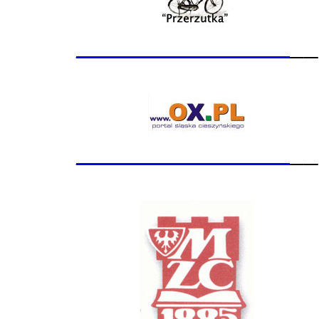
_______________
__
_______________
__