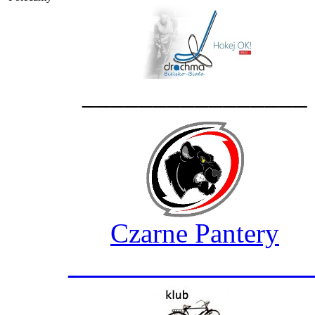
________________
Czarne Pantery
_________________