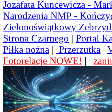
Jozafata Kuncewicza - Mar
Narodzenia NMP - Kończy
Zielonoświątkowy Zebrzy
Strona Czarnego
|
Portal K
Piłka nożna
|
Przerzutka
|
V
Fotorelacje NOWE!
| |
zani