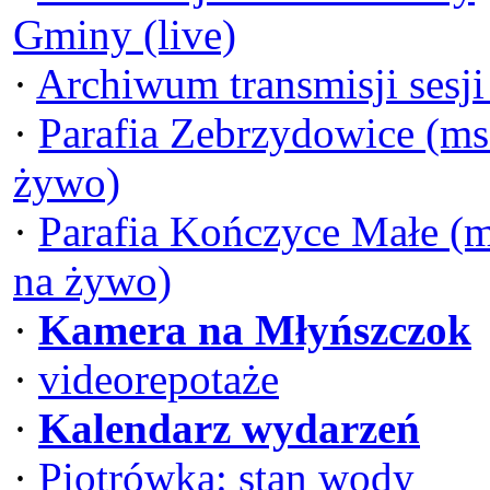
Gminy (live)
·
Archiwum transmisji sesj
·
Parafia Zebrzydowice (ms
żywo)
·
Parafia Kończyce Małe (
na żywo)
·
Kamera na Młyńszczok
·
videorepotaże
·
Kalendarz wydarzeń
·
Piotrówka: stan wody