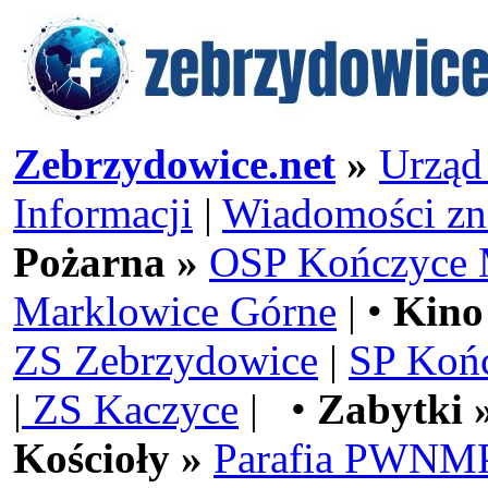
Zebrzydowice.net
»
Urząd
Informacji
|
Wiadomości zn
Pożarna »
OSP Kończyce 
Marklowice Górne
| •
Kino
ZS Zebrzydowice
|
SP Koń
|
ZS Kaczyce
| •
Zabytki 
Kościoły »
Parafia PWNMP