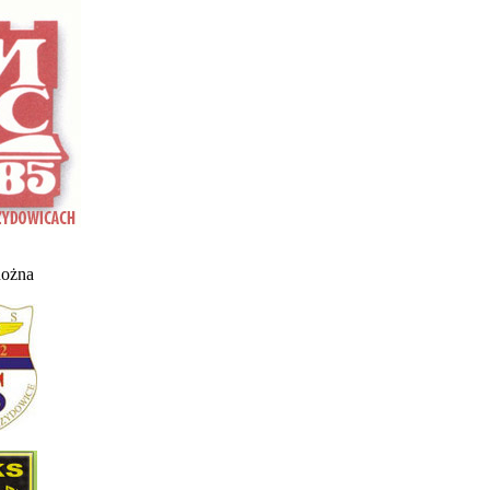
nożna