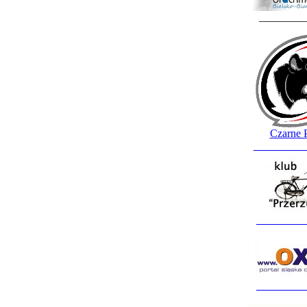
________
Czarne 
_________
_________
_________