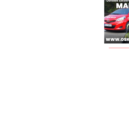
________