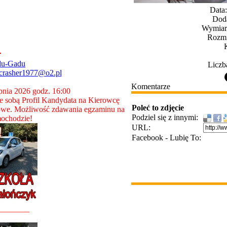
Data
Dod
Wymiary
Rozmi
du-Gadu
Liczb
crasher1977@o2.pl
Komentarze
rpnia 2026 godz. 16:00
 sobą Profil Kandydata na Kierowcę
Poleć to zdjęcie
owe. Możliwość zdawania egzaminu na
Podziel się z innymi:
ochodzie!
URL:
Facebook - Lubię To:
________