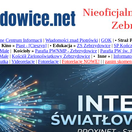
e Centrum Informacji
|
Wiadomości znad Piotrówki
|
GOK
| •
Straż 
•
Kino »
Piast - [Cieszyn]
| •
Edukacja »
ZS Zebrzydowice
|
SP Kończ
Małe
|
Kościoły »
Parafia PWNMP - Zebrzydowice
|
Parafia PW św. 
Małe
|
Kościół Zielonoświątkowy Zebrzydowice
| •
Inne »
|
Informato
utka
|
Videorelacje
|
Fotorelacje
|
Fotorelacje NOWE!
| |
zanim skoment