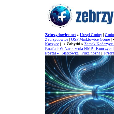
Zebrzydowice.net
»
Urząd Gminy
|
Gminn
Zebrzydowice
|
OSP Marklowice Górne
| 
Kaczyce
| •
Zabytki »
Zamek Kończyce 
Parafia PW Narodzenia NMP - Kończyce 
Portal »
|
Siatkówka
|
Piłka nożna
|
Przerz