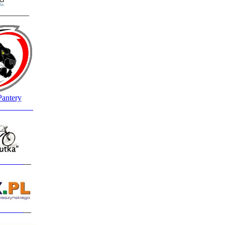
________
Pantery
_________
______
__
______
__