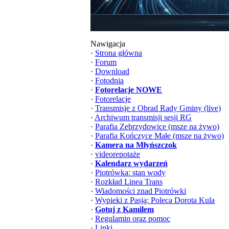
Nawigacja
·
Strona główna
·
Forum
·
Download
·
Fotodnia
·
Fotorelacje NOWE
·
Fotorelacje
·
Transmisje z Obrad Rady Gminy (live)
·
Archiwum transmisji sesji RG
·
Parafia Zebrzydowice (msze na żywo)
·
Parafia Kończyce Małe (msze na żywo)
·
Kamera na Młyńszczok
·
videorepotaże
·
Kalendarz wydarzeń
·
Piotrówka: stan wody
·
Rozkład Linea Trans
·
Wiadomości znad Piotrówki
·
Wypieki z Pasją: Poleca Dorota Kula
·
Gotuj z Kamilem
·
Regulamin oraz pomoc
·
Linki