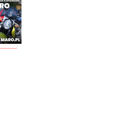
________