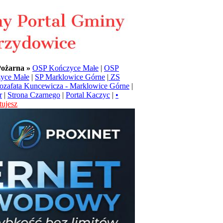
Pożarna »
OSP Kończyce Małe
|
OSP
yce Małe
|
SP Marklowice Górne
|
ZS
Jozafata Kuncewicza - Marklowice Górne
|
r
|
Strona Czarnego
|
Portal Kaczyc
|
•
ujesz