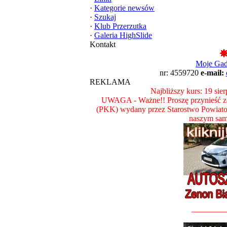
·
Kategorie newsów
·
Szukaj
·
Klub Przerzutka
·
Galeria HighSlide
Kontakt
Moje Ga
nr: 4559720
e-mail:
REKLAMA
Najbliższy kurs: 19 sie
UWAGA - Ważne!! Proszę przynieść ze
(PKK) wydany przez Starostwo Powiat
naszym sam
________