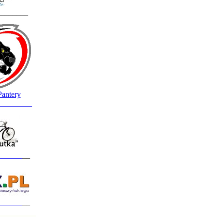
________
Pantery
_________
______
__
______
__