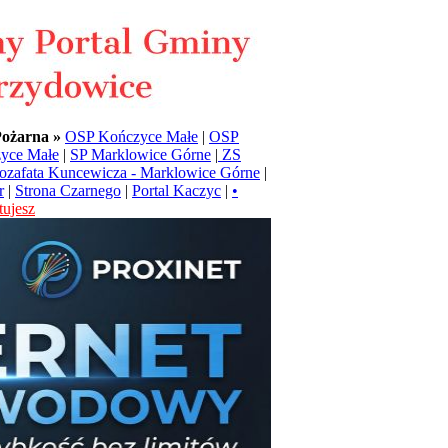
Pożarna »
OSP Kończyce Małe
|
OSP
yce Małe
|
SP Marklowice Górne
|
ZS
Jozafata Kuncewicza - Marklowice Górne
|
r
|
Strona Czarnego
|
Portal Kaczyc
|
•
ujesz