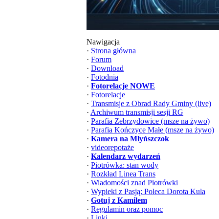
Nawigacja
·
Strona główna
·
Forum
·
Download
·
Fotodnia
·
Fotorelacje NOWE
·
Fotorelacje
·
Transmisje z Obrad Rady Gminy (live)
·
Archiwum transmisji sesji RG
·
Parafia Zebrzydowice (msze na żywo)
·
Parafia Kończyce Małe (msze na żywo)
·
Kamera na Młyńszczok
·
videorepotaże
·
Kalendarz wydarzeń
·
Piotrówka: stan wody
·
Rozkład Linea Trans
·
Wiadomości znad Piotrówki
·
Wypieki z Pasją: Poleca Dorota Kula
·
Gotuj z Kamilem
·
Regulamin oraz pomoc
·
Linki