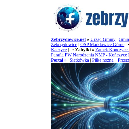
Zebrzydowice.net
»
Urząd Gminy
|
Gminn
Zebrzydowice
|
OSP Marklowice Górne
| 
Kaczyce
| •
Zabytki »
Zamek Kończyce 
Parafia PW Narodzenia NMP - Kończyce 
Portal »
|
Siatkówka
|
Piłka nożna
|
Przerz