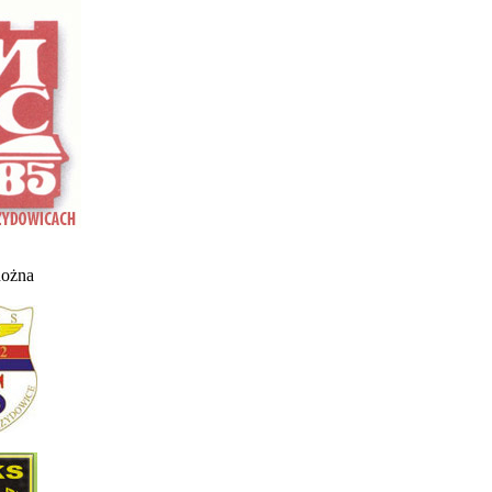
nożna