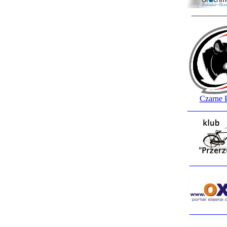
________
Czarne 
_________
_________
_________