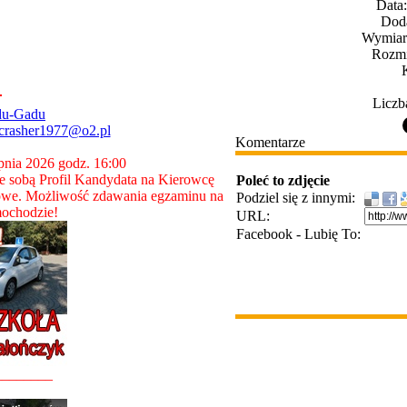
Data
Dod
Wymiary
Rozmi
Liczb
du-Gadu
crasher1977@o2.pl
Komentarze
rpnia 2026 godz. 16:00
 sobą Profil Kandydata na Kierowcę
Poleć to zdjęcie
owe. Możliwość zdawania egzaminu na
Podziel się z innymi:
ochodzie!
URL:
Facebook - Lubię To:
________