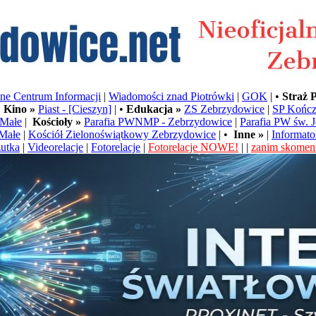
e Centrum Informacji
|
Wiadomości znad Piotrówki
|
GOK
| •
Straż 
•
Kino »
Piast - [Cieszyn]
| •
Edukacja »
ZS Zebrzydowice
|
SP Kończ
Małe
|
Kościoły »
Parafia PWNMP - Zebrzydowice
|
Parafia PW św. 
Małe
|
Kościół Zielonoświątkowy Zebrzydowice
| •
Inne »
|
Informato
utka
|
Videorelacje
|
Fotorelacje
|
Fotorelacje NOWE!
| |
zanim skoment