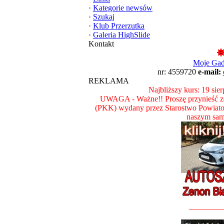
·
Kategorie newsów
·
Szukaj
·
Klub Przerzutka
·
Galeria HighSlide
Kontakt
Moje Ga
nr: 4559720
e-mail:
REKLAMA
Najbliższy kurs: 19 sie
UWAGA - Ważne!! Proszę przynieść ze
(PKK) wydany przez Starostwo Powiat
naszym sam
________