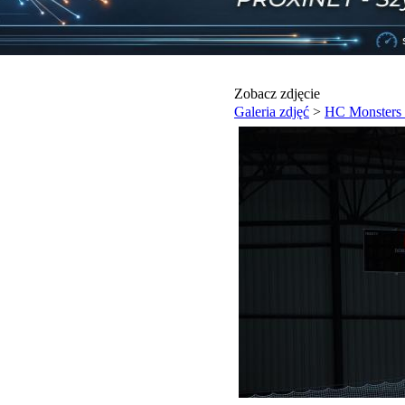
Zobacz zdjęcie
Galeria zdjęć
>
HC Monsters 