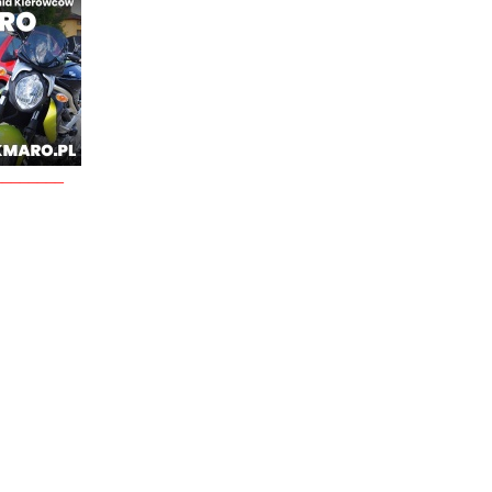
________