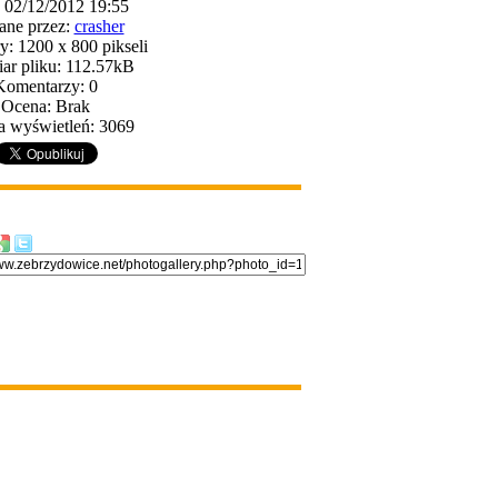
: 02/12/2012 19:55
ane przez:
crasher
: 1200 x 800 pikseli
ar pliku: 112.57kB
Komentarzy: 0
Ocena: Brak
a wyświetleń: 3069