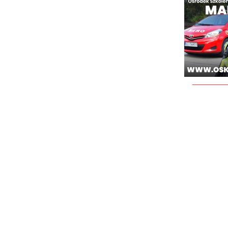
________