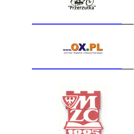
_______________
__
_______________
__