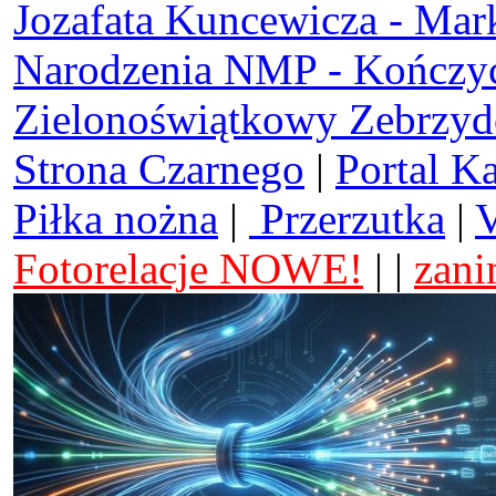
Jozafata Kuncewicza - Mar
Narodzenia NMP - Kończy
Zielonoświątkowy Zebrzy
Strona Czarnego
|
Portal K
Piłka nożna
|
Przerzutka
|
V
Fotorelacje NOWE!
| |
zani