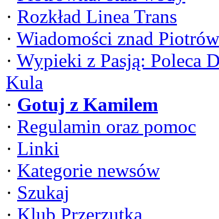
·
Rozkład Linea Trans
·
Wiadomości znad Piotrów
·
Wypieki z Pasją: Poleca 
Kula
·
Gotuj z Kamilem
·
Regulamin oraz pomoc
·
Linki
·
Kategorie newsów
·
Szukaj
·
Klub Przerzutka