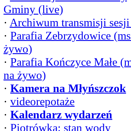
Gminy (live)
·
Archiwum transmisji sesj
·
Parafia Zebrzydowice (ms
żywo)
·
Parafia Kończyce Małe (
na żywo)
·
Kamera na Młyńszczok
·
videorepotaże
·
Kalendarz wydarzeń
·
Piotrówka: stan wody