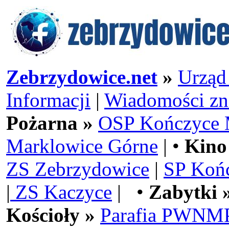
Zebrzydowice.net
»
Urząd
Informacji
|
Wiadomości zn
Pożarna »
OSP Kończyce 
Marklowice Górne
| •
Kino
ZS Zebrzydowice
|
SP Koń
|
ZS Kaczyce
| •
Zabytki 
Kościoły »
Parafia PWNMP