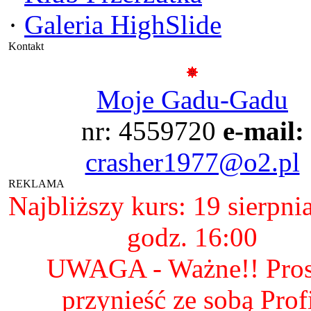
·
Galeria HighSlide
Kontakt
Moje Gadu-Gadu
nr: 4559720
e-mail:
crasher1977@o2.pl
REKLAMA
Najbliższy kurs: 19 sierpni
godz. 16:00
UWAGA - Ważne!! Pro
przynieść ze sobą Prof