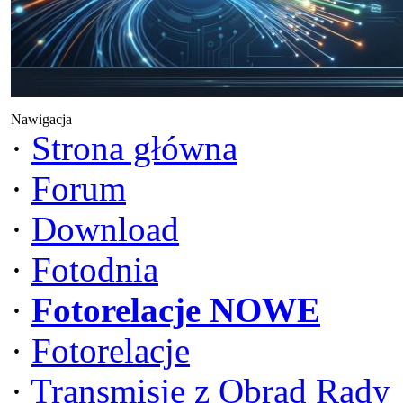
Nawigacja
·
Strona główna
·
Forum
·
Download
·
Fotodnia
·
Fotorelacje NOWE
·
Fotorelacje
·
Transmisje z Obrad Rady