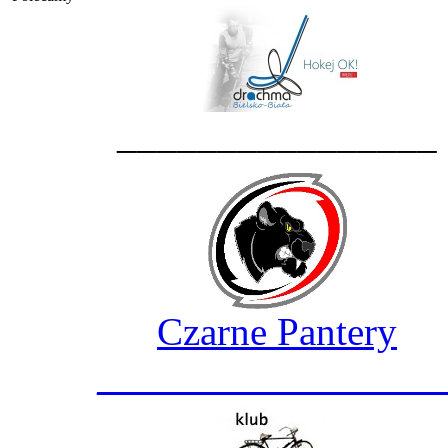
________________
Czarne Pantery
_________________