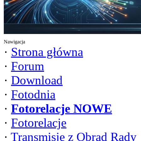
Nawigacja
·
Strona główna
·
Forum
·
Download
·
Fotodnia
·
Fotorelacje NOWE
·
Fotorelacje
·
Transmisje z Obrad Rady