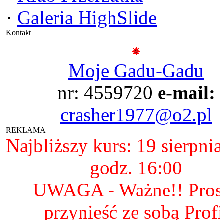
·
Galeria HighSlide
Kontakt
Moje Gadu-Gadu
nr: 4559720
e-mail:
crasher1977@o2.pl
REKLAMA
Najbliższy kurs: 19 sierpni
godz. 16:00
UWAGA - Ważne!! Pro
przynieść ze sobą Prof