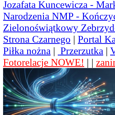
Jozafata Kuncewicza - Mar
Narodzenia NMP - Kończy
Zielonoświątkowy Zebrzy
Strona Czarnego
|
Portal K
Piłka nożna
|
Przerzutka
|
V
Fotorelacje NOWE!
| |
zani