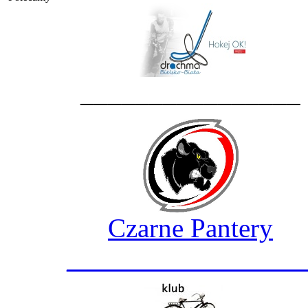
________________
Czarne Pantery
_________________