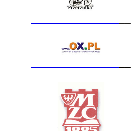
_______________
__
_______________
__