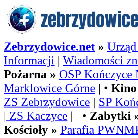
Zebrzydowice.net
»
Urząd
Informacji
|
Wiadomości zn
Pożarna »
OSP Kończyce 
Marklowice Górne
| •
Kino
ZS Zebrzydowice
|
SP Koń
|
ZS Kaczyce
| •
Zabytki 
Kościoły »
Parafia PWNMP