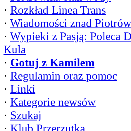
·
Rozkład Linea Trans
·
Wiadomości znad Piotrów
·
Wypieki z Pasją: Poleca 
Kula
·
Gotuj z Kamilem
·
Regulamin oraz pomoc
·
Linki
·
Kategorie newsów
·
Szukaj
·
Klub Przerzutka