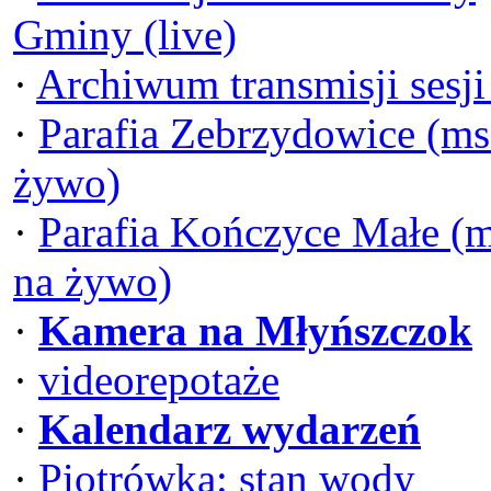
Gminy (live)
·
Archiwum transmisji sesj
·
Parafia Zebrzydowice (ms
żywo)
·
Parafia Kończyce Małe (
na żywo)
·
Kamera na Młyńszczok
·
videorepotaże
·
Kalendarz wydarzeń
·
Piotrówka: stan wody