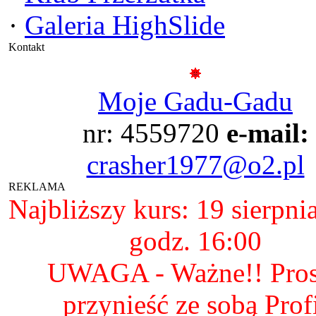
·
Galeria HighSlide
Kontakt
Moje Gadu-Gadu
nr: 4559720
e-mail:
crasher1977@o2.pl
REKLAMA
Najbliższy kurs: 19 sierpni
godz. 16:00
UWAGA - Ważne!! Pro
przynieść ze sobą Prof