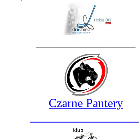
________________
Czarne Pantery
_________________