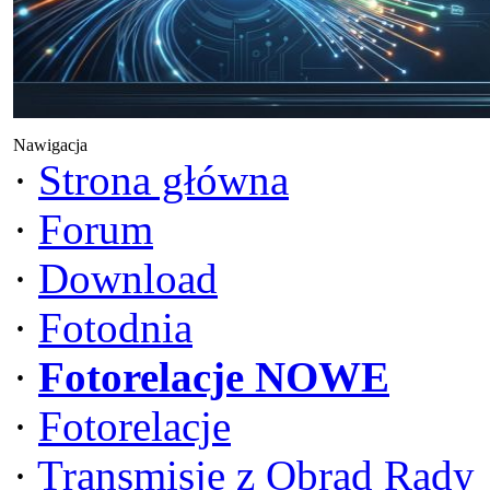
Nawigacja
·
Strona główna
·
Forum
·
Download
·
Fotodnia
·
Fotorelacje NOWE
·
Fotorelacje
·
Transmisje z Obrad Rady