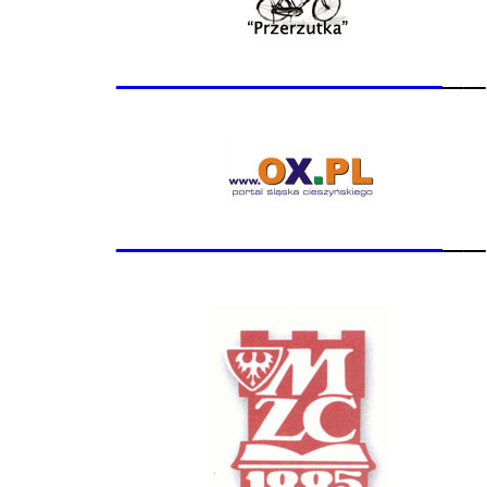
_______________
__
_______________
__