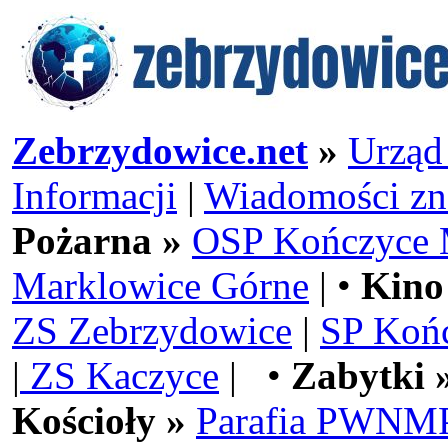
Zebrzydowice.net
»
Urząd
Informacji
|
Wiadomości zn
Pożarna »
OSP Kończyce 
Marklowice Górne
| •
Kino
ZS Zebrzydowice
|
SP Koń
|
ZS Kaczyce
| •
Zabytki 
Kościoły »
Parafia PWNMP