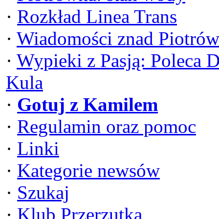
·
Rozkład Linea Trans
·
Wiadomości znad Piotrów
·
Wypieki z Pasją: Poleca 
Kula
·
Gotuj z Kamilem
·
Regulamin oraz pomoc
·
Linki
·
Kategorie newsów
·
Szukaj
·
Klub Przerzutka