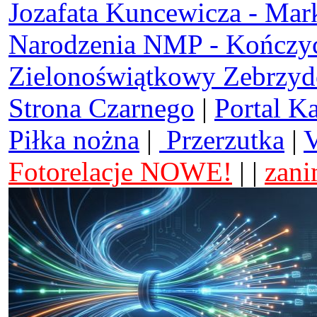
Jozafata Kuncewicza - Mar
Narodzenia NMP - Kończy
Zielonoświątkowy Zebrzy
Strona Czarnego
|
Portal K
Piłka nożna
|
Przerzutka
|
V
Fotorelacje NOWE!
| |
zani