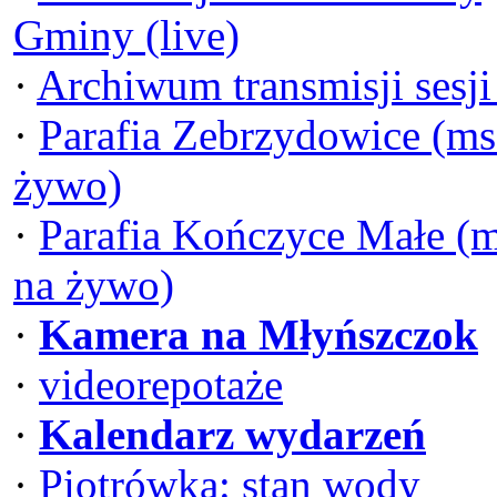
Gminy (live)
·
Archiwum transmisji sesj
·
Parafia Zebrzydowice (ms
żywo)
·
Parafia Kończyce Małe (
na żywo)
·
Kamera na Młyńszczok
·
videorepotaże
·
Kalendarz wydarzeń
·
Piotrówka: stan wody