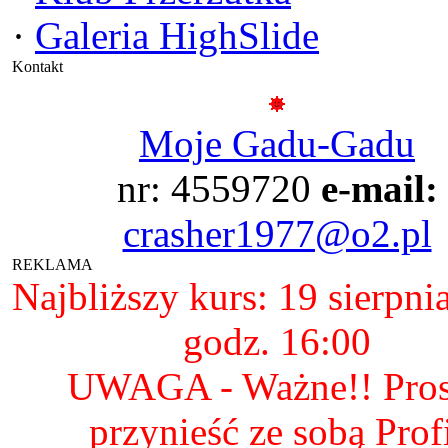
·
Galeria HighSlide
Kontakt
Moje Gadu-Gadu
nr: 4559720
e-mail:
crasher1977@o2.pl
REKLAMA
Najbliższy kurs: 19 sierpni
godz. 16:00
UWAGA - Ważne!! Pro
przynieść ze sobą Prof