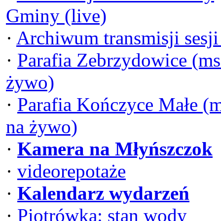
Gminy (live)
·
Archiwum transmisji sesj
·
Parafia Zebrzydowice (ms
żywo)
·
Parafia Kończyce Małe (
na żywo)
·
Kamera na Młyńszczok
·
videorepotaże
·
Kalendarz wydarzeń
·
Piotrówka: stan wody