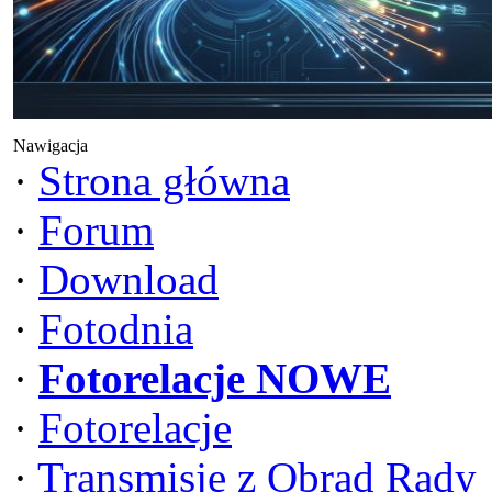
Nawigacja
·
Strona główna
·
Forum
·
Download
·
Fotodnia
·
Fotorelacje NOWE
·
Fotorelacje
·
Transmisje z Obrad Rady