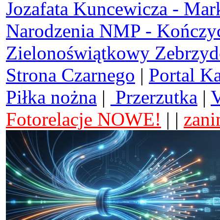
Jozafata Kuncewicza - Mar
Narodzenia NMP - Kończy
Zielonoświątkowy Zebrzy
Strona Czarnego
|
Portal K
Piłka nożna
|
Przerzutka
|
V
Fotorelacje NOWE!
| |
zani