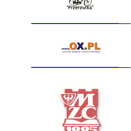
_______________
__
_______________
__