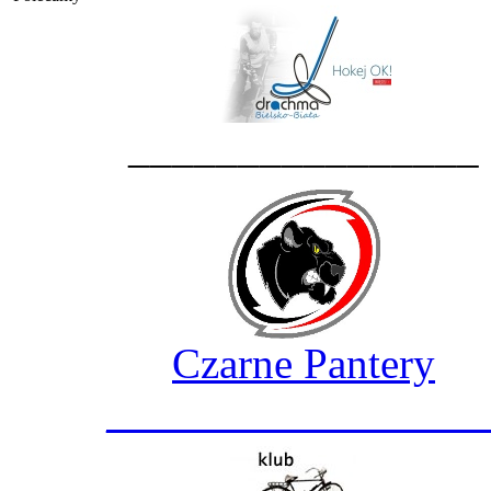
________________
Czarne Pantery
_________________