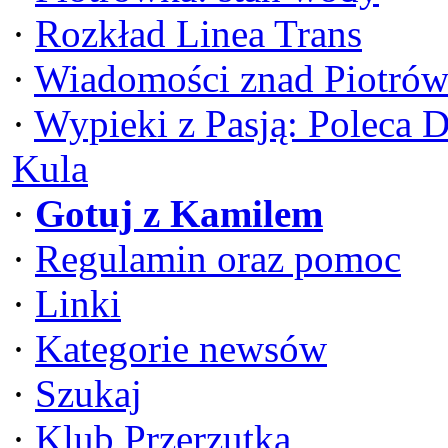
·
Rozkład Linea Trans
·
Wiadomości znad Piotrów
·
Wypieki z Pasją: Poleca 
Kula
·
Gotuj z Kamilem
·
Regulamin oraz pomoc
·
Linki
·
Kategorie newsów
·
Szukaj
·
Klub Przerzutka