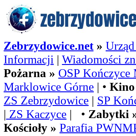
Zebrzydowice.net
»
Urząd
Informacji
|
Wiadomości zn
Pożarna »
OSP Kończyce 
Marklowice Górne
| •
Kino
ZS Zebrzydowice
|
SP Koń
|
ZS Kaczyce
| •
Zabytki 
Kościoły »
Parafia PWNMP