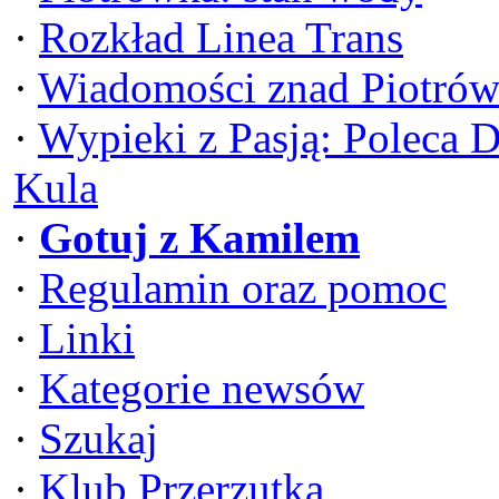
·
Rozkład Linea Trans
·
Wiadomości znad Piotrów
·
Wypieki z Pasją: Poleca 
Kula
·
Gotuj z Kamilem
·
Regulamin oraz pomoc
·
Linki
·
Kategorie newsów
·
Szukaj
·
Klub Przerzutka