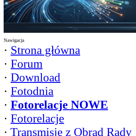
Nawigacja
·
Strona główna
·
Forum
·
Download
·
Fotodnia
·
Fotorelacje NOWE
·
Fotorelacje
·
Transmisje z Obrad Rady