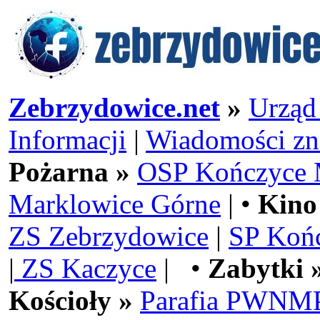
Zebrzydowice.net
»
Urząd
Informacji
|
Wiadomości zn
Pożarna »
OSP Kończyce 
Marklowice Górne
| •
Kino
ZS Zebrzydowice
|
SP Koń
|
ZS Kaczyce
| •
Zabytki 
Kościoły »
Parafia PWNMP