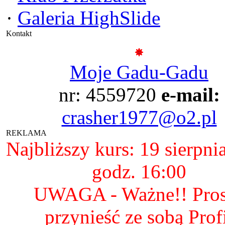
·
Galeria HighSlide
Kontakt
Moje Gadu-Gadu
nr: 4559720
e-mail:
crasher1977@o2.pl
REKLAMA
Najbliższy kurs: 19 sierpni
godz. 16:00
UWAGA - Ważne!! Pro
przynieść ze sobą Prof