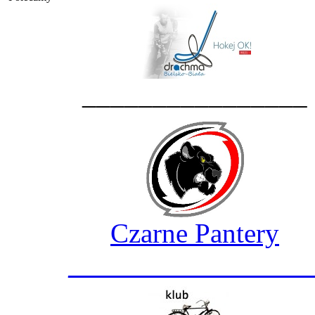
________________
Czarne Pantery
_________________