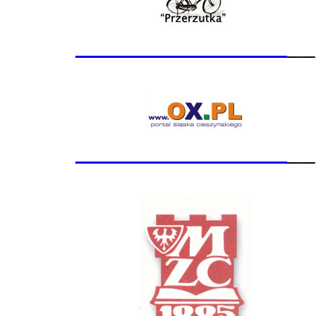
_______________
__
_______________
__