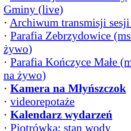
Gminy (live)
·
Archiwum transmisji sesj
·
Parafia Zebrzydowice (ms
żywo)
·
Parafia Kończyce Małe (
na żywo)
·
Kamera na Młyńszczok
·
videorepotaże
·
Kalendarz wydarzeń
·
Piotrówka: stan wody