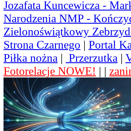
Jozafata Kuncewicza - Mar
Narodzenia NMP - Kończy
Zielonoświątkowy Zebrzy
Strona Czarnego
|
Portal K
Piłka nożna
|
Przerzutka
|
V
Fotorelacje NOWE!
| |
zani