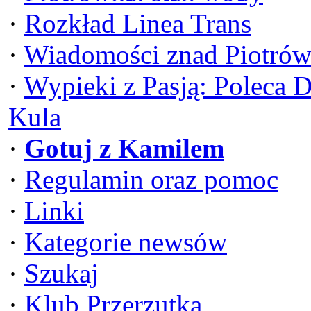
·
Rozkład Linea Trans
·
Wiadomości znad Piotrów
·
Wypieki z Pasją: Poleca 
Kula
·
Gotuj z Kamilem
·
Regulamin oraz pomoc
·
Linki
·
Kategorie newsów
·
Szukaj
·
Klub Przerzutka