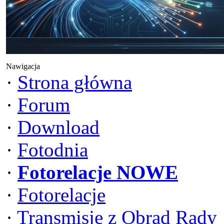
Nawigacja
·
Strona główna
·
Forum
·
Download
·
Fotodnia
·
Fotorelacje NOWE
·
Fotorelacje
·
Transmisje z Obrad Rady