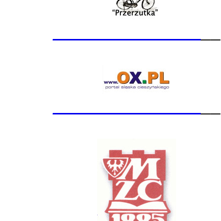
_______________
__
_______________
__