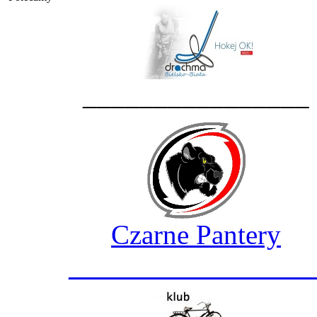
________________
Czarne Pantery
_________________