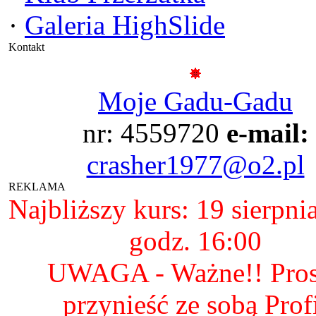
·
Galeria HighSlide
Kontakt
Moje Gadu-Gadu
nr: 4559720
e-mail:
crasher1977@o2.pl
REKLAMA
Najbliższy kurs: 19 sierpni
godz. 16:00
UWAGA - Ważne!! Pro
przynieść ze sobą Prof