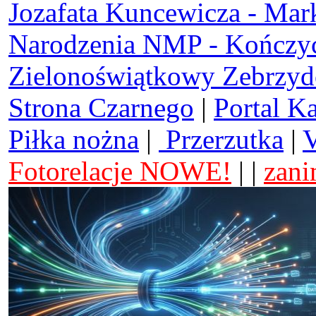
Jozafata Kuncewicza - Mar
Narodzenia NMP - Kończy
Zielonoświątkowy Zebrzy
Strona Czarnego
|
Portal K
Piłka nożna
|
Przerzutka
|
V
Fotorelacje NOWE!
| |
zani