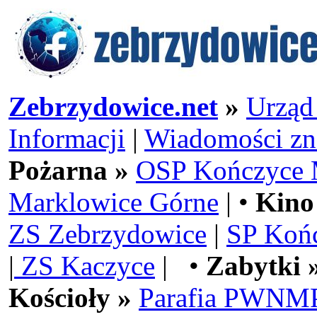
Zebrzydowice.net
»
Urząd
Informacji
|
Wiadomości zn
Pożarna »
OSP Kończyce 
Marklowice Górne
| •
Kino
ZS Zebrzydowice
|
SP Koń
|
ZS Kaczyce
| •
Zabytki 
Kościoły »
Parafia PWNMP