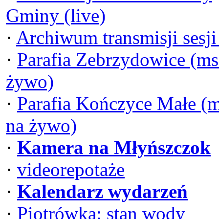
Gminy (live)
·
Archiwum transmisji sesj
·
Parafia Zebrzydowice (ms
żywo)
·
Parafia Kończyce Małe (
na żywo)
·
Kamera na Młyńszczok
·
videorepotaże
·
Kalendarz wydarzeń
·
Piotrówka: stan wody