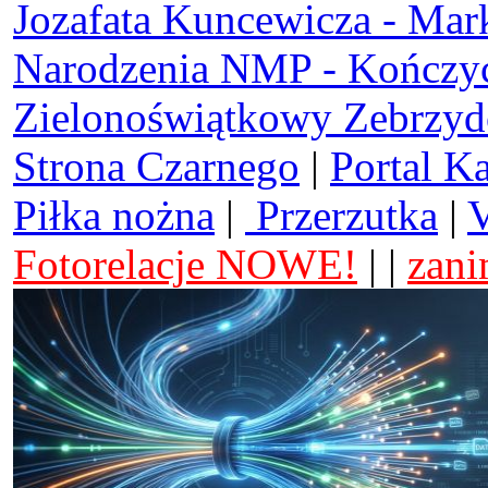
Jozafata Kuncewicza - Mar
Narodzenia NMP - Kończy
Zielonoświątkowy Zebrzy
Strona Czarnego
|
Portal K
Piłka nożna
|
Przerzutka
|
V
Fotorelacje NOWE!
| |
zani