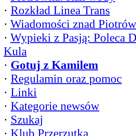
·
Rozkład Linea Trans
·
Wiadomości znad Piotrów
·
Wypieki z Pasją: Poleca 
Kula
·
Gotuj z Kamilem
·
Regulamin oraz pomoc
·
Linki
·
Kategorie newsów
·
Szukaj
·
Klub Przerzutka