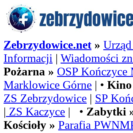
Zebrzydowice.net
»
Urząd
Informacji
|
Wiadomości zn
Pożarna »
OSP Kończyce 
Marklowice Górne
| •
Kino
ZS Zebrzydowice
|
SP Koń
|
ZS Kaczyce
| •
Zabytki 
Kościoły »
Parafia PWNMP