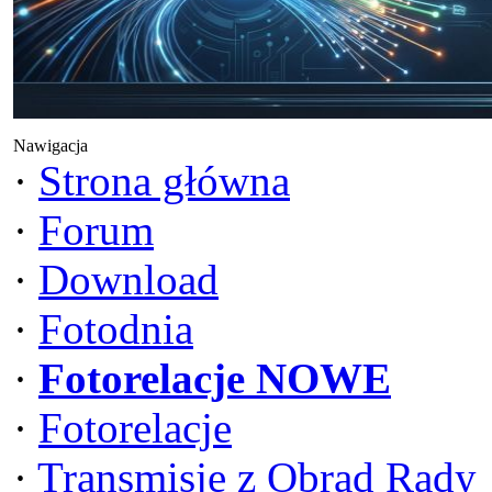
Nawigacja
·
Strona główna
·
Forum
·
Download
·
Fotodnia
·
Fotorelacje NOWE
·
Fotorelacje
·
Transmisje z Obrad Rady