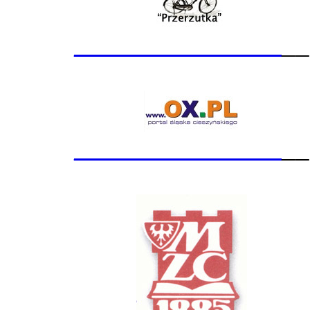
_______________
__
_______________
__