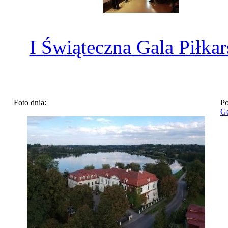
I Świąteczna Gala Piłkar
Foto dnia:
Po
Go