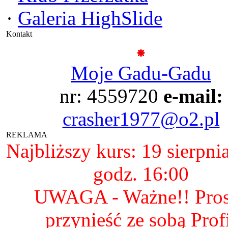
·
Galeria HighSlide
Kontakt
Moje Gadu-Gadu
nr: 4559720
e-mail:
crasher1977@o2.pl
REKLAMA
Najbliższy kurs: 19 sierpni
godz. 16:00
UWAGA - Ważne!! Pro
przynieść ze sobą Prof