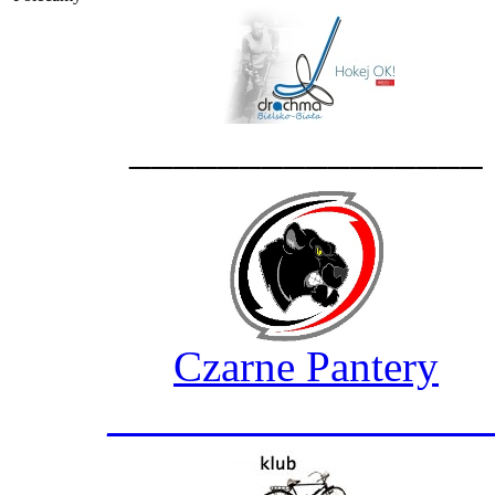
________________
Czarne Pantery
_________________