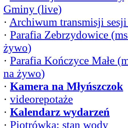
Gminy (live)
·
Archiwum transmisji sesj
·
Parafia Zebrzydowice (ms
żywo)
·
Parafia Kończyce Małe (
na żywo)
·
Kamera na Młyńszczok
·
videorepotaże
·
Kalendarz wydarzeń
·
Piotrówka: stan wody