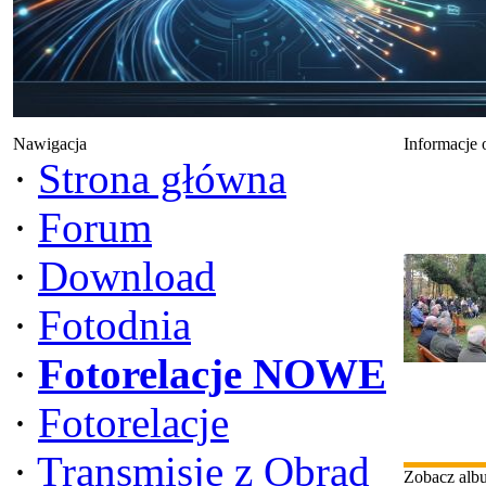
Nawigacja
Informacje 
·
Strona główna
·
Forum
·
Download
·
Fotodnia
·
Fotorelacje NOWE
·
Fotorelacje
·
Transmisje z Obrad
Zobacz alb