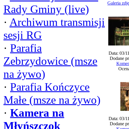
Galeria zdj
Rady Gminy (live)
·
Archiwum transmisji
sesji RG
·
Parafia
Data: 03/1
Zebrzydowice (msze
Dodane pr
Koment
Ocena
na żywo)
·
Parafia Kończyce
Małe (msze na żywo)
·
Kamera na
Data: 03/1
Młyńszczok
Dodane pr
Koment