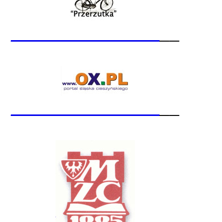
_______________
__
_______________
__