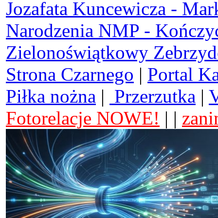
Jozafata Kuncewicza - Mar
Narodzenia NMP - Kończy
Zielonoświątkowy Zebrzy
Strona Czarnego
|
Portal K
Piłka nożna
|
Przerzutka
|
V
Fotorelacje NOWE!
| |
zani