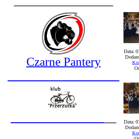
________________
Data: 0
Dodane
Czarne Pantery
Kom
Oc
__________________
_______________
__
Data: 0
Dodane
Kom
Oc