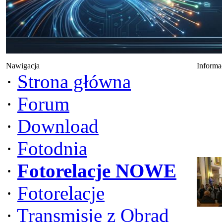
Nawigacja
Informa
·
Strona główna
·
Forum
·
Download
·
Fotodnia
·
Fotorelacje NOWE
·
Fotorelacje
·
Transmisje z Obrad