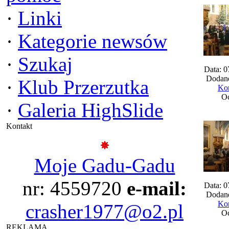
·
Linki
·
Kategorie newsów
·
Szukaj
Data: 0
Dodane
·
Klub Przerzutka
Kom
Oc
·
Galeria HighSlide
Kontakt
Moje Gadu-Gadu
nr: 4559720
e-mail:
Data: 0
Dodane
Kom
crasher1977@o2.pl
Oc
REKLAMA