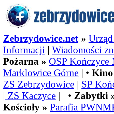
Zebrzydowice.net
»
Urząd
Informacji
|
Wiadomości zn
Pożarna »
OSP Kończyce 
Marklowice Górne
| •
Kino
ZS Zebrzydowice
|
SP Koń
|
ZS Kaczyce
| •
Zabytki 
Kościoły »
Parafia PWNMP