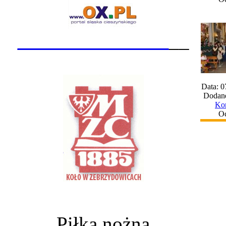
_______________
__
Data: 0
Dodane
Kom
Oc
Piłka nożna