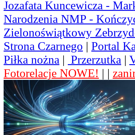
Jozafata Kuncewicza - Mar
Narodzenia NMP - Kończy
Zielonoświątkowy Zebrzy
Strona Czarnego
|
Portal K
Piłka nożna
|
Przerzutka
|
V
Fotorelacje NOWE!
| |
zani