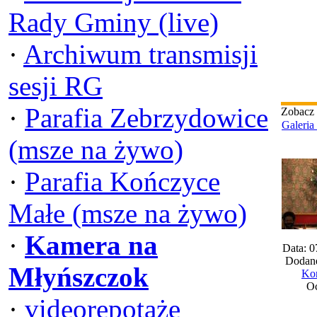
Rady Gminy (live)
·
Archiwum transmisji
sesji RG
·
Parafia Zebrzydowice
Zobacz
Galeria
(msze na żywo)
·
Parafia Kończyce
Małe (msze na żywo)
·
Kamera na
Data: 0
Dodane
Młyńszczok
Kom
Oc
·
videorepotaże