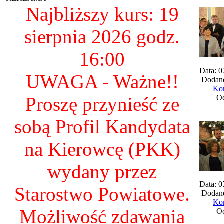
Najbliższy kurs: 19
sierpnia 2026 godz.
16:00
Data: 0
UWAGA - Ważne!!
Dodane
Kom
Proszę przynieść ze
Oc
sobą Profil Kandydata
na Kierowcę (PKK)
wydany przez
Data: 0
Starostwo Powiatowe.
Dodane
Kom
Możliwość zdawania
Oc