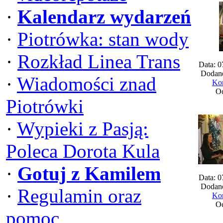
·
Kalendarz wydarzeń
·
Piotrówka: stan wody
·
Rozkład Linea Trans
Data: 0
Dodane
·
Wiadomości znad
Kom
Oc
Piotrówki
·
Wypieki z Pasją:
Poleca Dorota Kula
·
Gotuj z Kamilem
Data: 0
Dodane
·
Regulamin oraz
Kom
Oc
pomoc