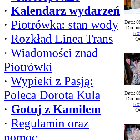
·
Kalendarz wydarzeń
·
Piotrówka: stan wody
Data: 0
Dodane
Kom
·
Rozkład Linea Trans
Oc
·
Wiadomości znad
Piotrówki
·
Wypieki z Pasją:
Poleca Dorota Kula
Data: 0
Dodane
Kom
·
Gotuj z Kamilem
Oc
·
Regulamin oraz
pomoc