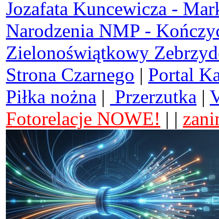
Jozafata Kuncewicza - Mar
Narodzenia NMP - Kończy
Zielonoświątkowy Zebrzy
Strona Czarnego
|
Portal K
Piłka nożna
|
Przerzutka
|
V
Fotorelacje NOWE!
| |
zani