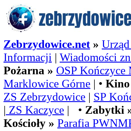
Zebrzydowice.net
»
Urząd
Informacji
|
Wiadomości zn
Pożarna »
OSP Kończyce 
Marklowice Górne
| •
Kino
ZS Zebrzydowice
|
SP Koń
|
ZS Kaczyce
| •
Zabytki 
Kościoły »
Parafia PWNMP