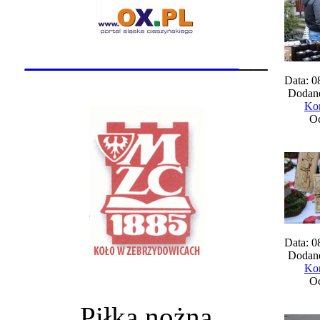
_______________
__
Data: 0
Dodane
Kom
Oc
Data: 0
Dodane
Kom
Oc
Piłka nożna