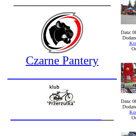
________________
Data: 0
Dodane
Kom
Oc
Czarne Pantery
__________________
Data: 0
Dodane
_______________
__
Kom
Oc