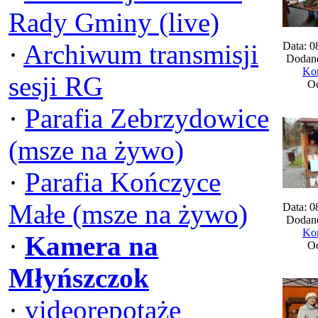
Rady Gminy (live)
·
Archiwum transmisji
Data: 0
Dodane
Kom
sesji RG
Oc
·
Parafia Zebrzydowice
(msze na żywo)
·
Parafia Kończyce
Małe (msze na żywo)
Data: 0
Dodane
Kom
·
Kamera na
Oc
Młyńszczok
·
videorepotaże