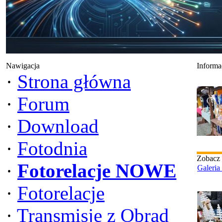
Nawigacja
Informa
·
Strona główna
·
Forum
·
Download
·
Fotodnia
Zobacz
·
Fotorelacje NOWE
Galeria
·
Fotorelacje
·
Transmisje z Obrad