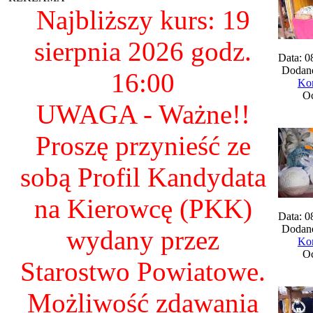
Najbliższy kurs: 19
sierpnia 2026 godz.
Data: 0
Dodane
16:00
Kom
Oc
UWAGA - Ważne!!
Proszę przynieść ze
sobą Profil Kandydata
na Kierowcę (PKK)
Data: 0
Dodane
wydany przez
Kom
Oc
Starostwo Powiatowe.
Możliwość zdawania