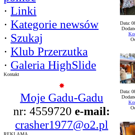
·
Linki
·
Kategorie newsów
Data: 0
Dodane
·
Szukaj
Kom
Oc
·
Klub Przerzutka
·
Galeria HighSlide
Kontakt
Data: 0
Moje Gadu-Gadu
Dodane
Kom
nr: 4559720
e-mail:
Oc
crasher1977@o2.pl
REKLAMA