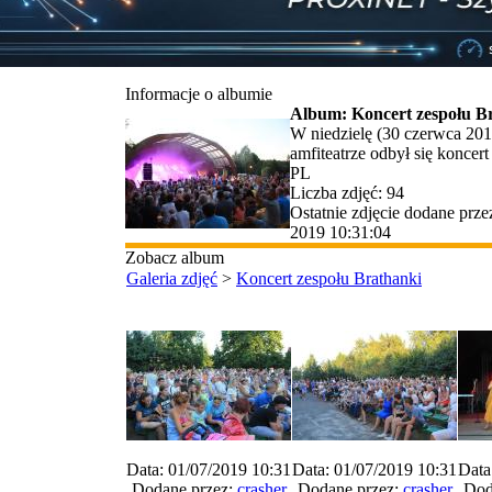
Informacje o albumie
Album: Koncert zespołu B
W niedzielę (30 czerwca 20
amfiteatrze odbył się koncert
PL
Liczba zdjęć: 94
Ostatnie zdjęcie dodane prz
2019 10:31:04
Zobacz album
Galeria zdjęć
>
Koncert zespołu Brathanki
Data: 01/07/2019 10:31
Data: 01/07/2019 10:31
Data
Dodane przez:
crasher
Dodane przez:
crasher
Dod