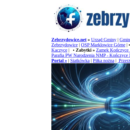
Zebrzydowice.net
»
Urząd Gminy
|
Gminn
Zebrzydowice
|
OSP Marklowice Górne
| 
Kaczyce
| •
Zabytki »
Zamek Kończyce 
Parafia PW Narodzenia NMP - Kończyce 
Portal »
|
Siatkówka
|
Piłka nożna
|
Przerz