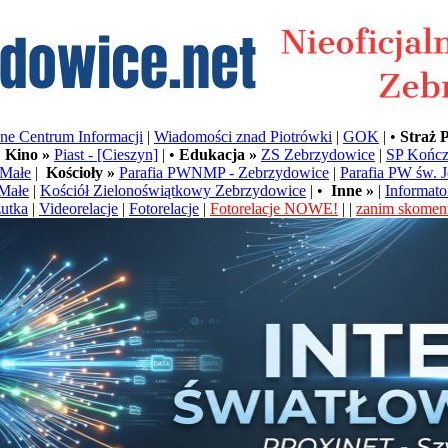
e Centrum Informacji
|
Wiadomości znad Piotrówki
|
GOK
| •
Straż 
•
Kino »
Piast - [Cieszyn]
| •
Edukacja »
ZS Zebrzydowice
|
SP Kończ
Małe
|
Kościoły »
Parafia PWNMP - Zebrzydowice
|
Parafia PW św. 
Małe
|
Kościół Zielonoświątkowy Zebrzydowice
| •
Inne »
|
Informato
utka
|
Videorelacje
|
Fotorelacje
|
Fotorelacje NOWE!
| |
zanim skoment