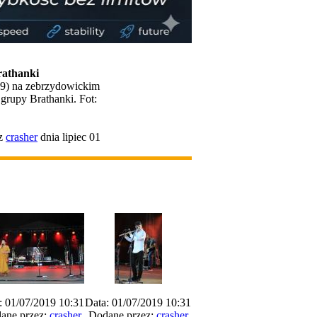
rathanki
19) na zebrzydowickim
 grupy Brathanki. Fot:
ez
crasher
dnia lipiec 01
: 01/07/2019 10:31
Data: 01/07/2019 10:31
ane przez:
crasher
Dodane przez:
crasher