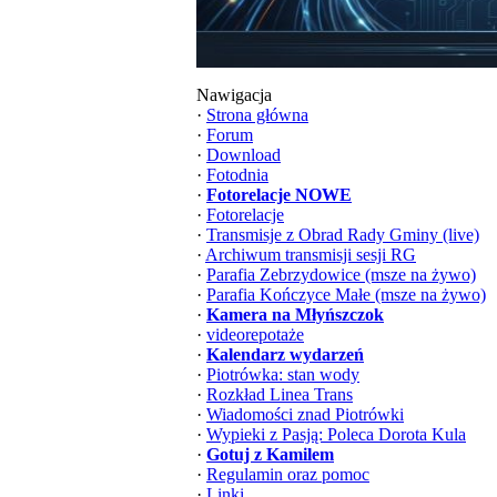
Nawigacja
·
Strona główna
·
Forum
·
Download
·
Fotodnia
·
Fotorelacje NOWE
·
Fotorelacje
·
Transmisje z Obrad Rady Gminy (live)
·
Archiwum transmisji sesji RG
·
Parafia Zebrzydowice (msze na żywo)
·
Parafia Kończyce Małe (msze na żywo)
·
Kamera na Młyńszczok
·
videorepotaże
·
Kalendarz wydarzeń
·
Piotrówka: stan wody
·
Rozkład Linea Trans
·
Wiadomości znad Piotrówki
·
Wypieki z Pasją: Poleca Dorota Kula
·
Gotuj z Kamilem
·
Regulamin oraz pomoc
·
Linki