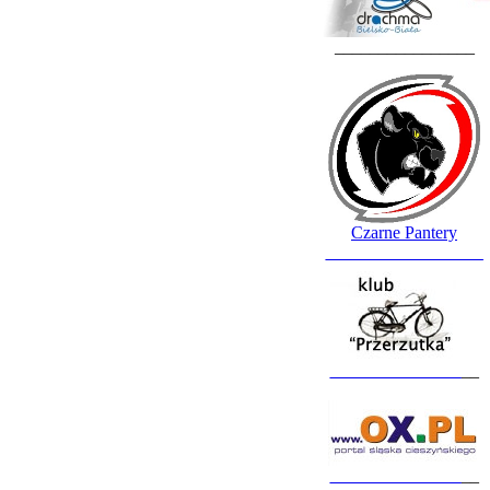
________________
Czarne Pantery
__________________
_______________
__
_______________
__