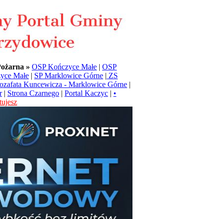
Pożarna »
OSP Kończyce Małe
|
OSP
yce Małe
|
SP Marklowice Górne
|
ZS
Jozafata Kuncewicza - Marklowice Górne
|
r
|
Strona Czarnego
|
Portal Kaczyc
|
•
ujesz