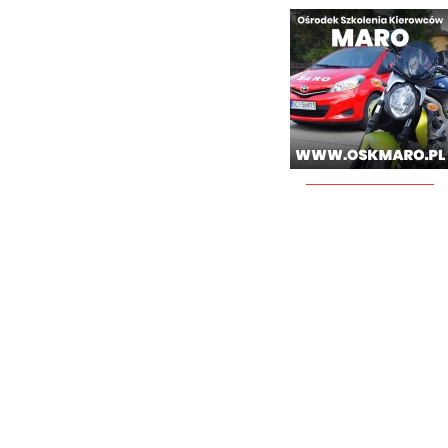
________________