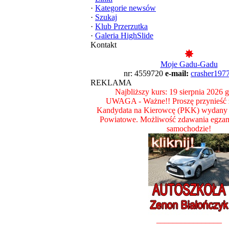
·
Kategorie newsów
·
Szukaj
·
Klub Przerzutka
·
Galeria HighSlide
Kontakt
Moje Gadu-Gadu
nr: 4559720
e-mail:
crasher197
REKLAMA
Najbliższy kurs: 19 sierpnia 2026 
UWAGA - Ważne!! Proszę przynieść z
Kandydata na Kierowcę (PKK) wydany 
Powiatowe. Możliwość zdawania egza
samochodzie!
________________