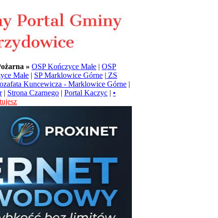
Pożarna »
OSP Kończyce Małe
|
OSP
yce Małe
|
SP Marklowice Górne
|
ZS
Jozafata Kuncewicza - Marklowice Górne
|
r
|
Strona Czarnego
|
Portal Kaczyc
|
•
ujesz