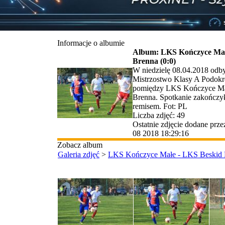
Informacje o albumie
Album: LKS Kończyce Mał
Brenna (0:0)
W niedzielę 08.04.2018 odby
Mistrzostwo Klasy A Podok
pomiędzy LKS Kończyce Ma
Brenna. Spotkanie zakończ
remisem. Fot: PL
Liczba zdjęć: 49
Ostatnie zdjęcie dodane prz
08 2018 18:29:16
Zobacz album
Galeria zdjęć
>
LKS Kończyce Małe - LKS Beskid B