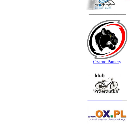
________________
Czarne Pantery
__________________
_______________
__
_______________
__