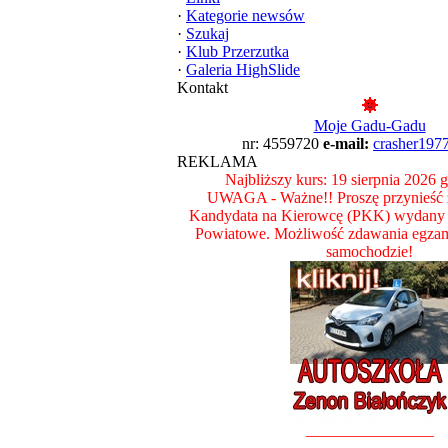
·
Kategorie newsów
·
Szukaj
·
Klub Przerzutka
·
Galeria HighSlide
Kontakt
Moje Gadu-Gadu
nr: 4559720
e-mail:
crasher197
REKLAMA
Najbliższy kurs: 19 sierpnia 2026 
UWAGA - Ważne!! Proszę przynieść z
Kandydata na Kierowcę (PKK) wydany 
Powiatowe. Możliwość zdawania egza
samochodzie!
________________