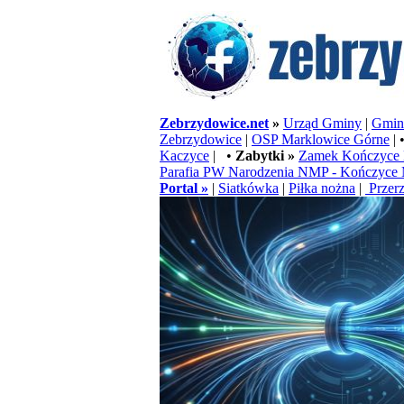
Zebrzydowice.net
»
Urząd Gminy
|
Gminn
Zebrzydowice
|
OSP Marklowice Górne
| 
Kaczyce
| •
Zabytki »
Zamek Kończyce 
Parafia PW Narodzenia NMP - Kończyce 
Portal »
|
Siatkówka
|
Piłka nożna
|
Przerz