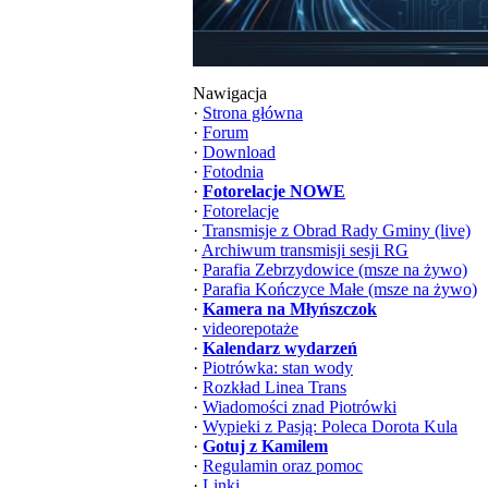
Nawigacja
·
Strona główna
·
Forum
·
Download
·
Fotodnia
·
Fotorelacje NOWE
·
Fotorelacje
·
Transmisje z Obrad Rady Gminy (live)
·
Archiwum transmisji sesji RG
·
Parafia Zebrzydowice (msze na żywo)
·
Parafia Kończyce Małe (msze na żywo)
·
Kamera na Młyńszczok
·
videorepotaże
·
Kalendarz wydarzeń
·
Piotrówka: stan wody
·
Rozkład Linea Trans
·
Wiadomości znad Piotrówki
·
Wypieki z Pasją: Poleca Dorota Kula
·
Gotuj z Kamilem
·
Regulamin oraz pomoc
·
Linki