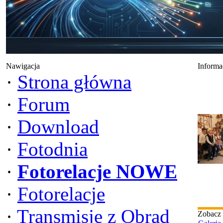
Nawigacja
Informa
·
Strona główna
·
Forum
·
Download
·
Fotodnia
·
Fotorelacje NOWE
·
Fotorelacje
·
Transmisje z Obrad
Zobacz