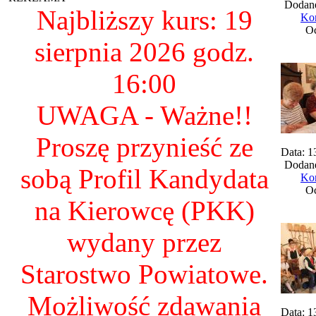
Dodane
Najbliższy kurs: 19
Kom
Oc
sierpnia 2026 godz.
16:00
UWAGA - Ważne!!
Proszę przynieść ze
Data: 1
Dodane
sobą Profil Kandydata
Kom
Oc
na Kierowcę (PKK)
wydany przez
Starostwo Powiatowe.
Możliwość zdawania
Data: 1