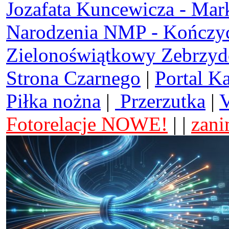
Jozafata Kuncewicza - Mar
Narodzenia NMP - Kończy
Zielonoświątkowy Zebrzy
Strona Czarnego
|
Portal K
Piłka nożna
|
Przerzutka
|
V
Fotorelacje NOWE!
| |
zani