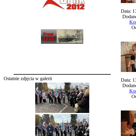
Data: 1
Dodane
Kom
Oc
________________
Ostatnie zdjęcia w galerii
Data: 1
Dodane
Kom
Oc