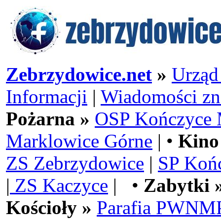
Zebrzydowice.net
»
Urząd
Informacji
|
Wiadomości zn
Pożarna »
OSP Kończyce 
Marklowice Górne
| •
Kino
ZS Zebrzydowice
|
SP Koń
|
ZS Kaczyce
| •
Zabytki 
Kościoły »
Parafia PWNMP