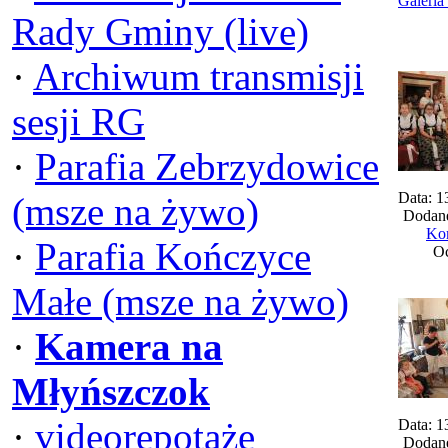
Galeria
Rady Gminy (live)
·
Archiwum transmisji
sesji RG
·
Parafia Zebrzydowice
Data: 1
(msze na żywo)
Dodane
Kom
·
Parafia Kończyce
Oc
Małe (msze na żywo)
·
Kamera na
Młyńszczok
·
videorepotaże
Data: 1
Dodane