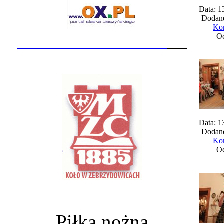
Data: 1
Dodane
Kom
_______________
__
Oc
Data: 1
Dodane
Kom
Oc
Piłka nożna