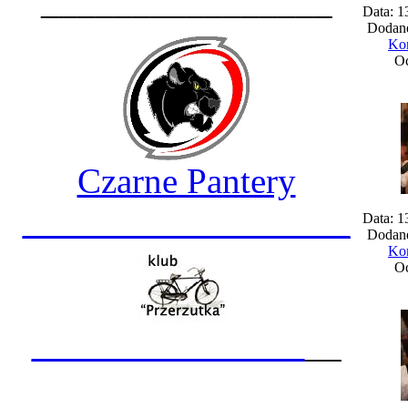
________________
Data: 1
Dodane
Kom
Oc
Czarne Pantery
__________________
Data: 1
Dodane
Kom
Oc
_______________
__