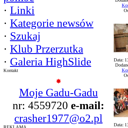
Dodane
Kom
·
Linki
Oc
·
Kategorie newsów
·
Szukaj
·
Klub Przerzutka
·
Galeria HighSlide
Data: 1
Dodane
Kom
Kontakt
Oc
Moje Gadu-Gadu
nr: 4559720
e-mail:
crasher1977@o2.pl
Data: 1
REKLAMA