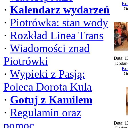
Kom
·
Kalendarz wydarzeń
Oc
·
Piotrówka: stan wody
·
Rozkład Linea Trans
·
Wiadomości znad
Piotrówki
Data: 1
Dodane
Kom
·
Wypieki z Pasją:
Oc
Poleca Dorota Kula
·
Gotuj z Kamilem
·
Regulamin oraz
pomoc
Data: 1