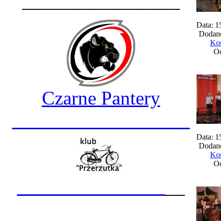
________________
Data: 1
Dodane
Kom
Oc
Czarne Pantery
__________________
Data: 1
Dodane
Kom
Oc
_______________
__