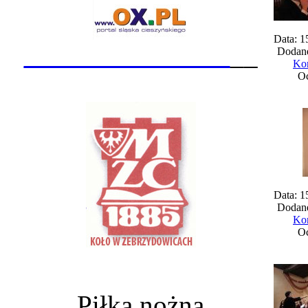
Data: 1
_______________
__
Dodane
Kom
Oc
Data: 1
Dodane
Kom
Oc
Piłka nożna