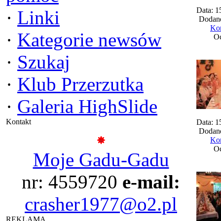
Data: 1
·
Linki
Dodane
Kom
·
Kategorie newsów
Oc
·
Szukaj
·
Klub Przerzutka
·
Galeria HighSlide
Kontakt
Data: 1
Dodane
Kom
Oc
Moje Gadu-Gadu
nr: 4559720
e-mail:
crasher1977@o2.pl
REKLAMA