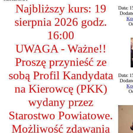
Najbliższy kurs: 19
Data: 1
Dodane
sierpnia 2026 godz.
Kom
Oc
16:00
UWAGA - Ważne!!
Proszę przynieść ze
sobą Profil Kandydata
Data: 1
Dodane
na Kierowcę (PKK)
Kom
Oc
wydany przez
Starostwo Powiatowe.
Możliwość zdawania