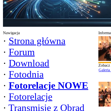
Nawigacja
Informa
·
Strona główna
·
Forum
·
Download
Zobacz
Galeria
·
Fotodnia
·
Fotorelacje NOWE
·
Fotorelacje
·
Transmisje z Obrad