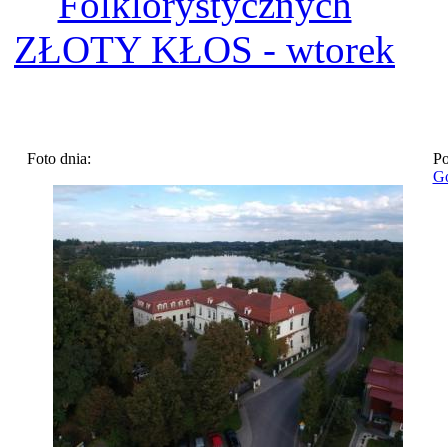
Folklorystycznych
ZŁOTY KŁOS - wtorek
Foto dnia:
Po
Go