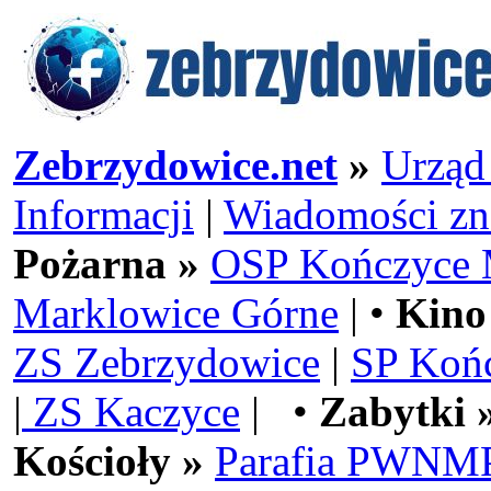
Zebrzydowice.net
»
Urząd
Informacji
|
Wiadomości zn
Pożarna »
OSP Kończyce 
Marklowice Górne
| •
Kino
ZS Zebrzydowice
|
SP Koń
|
ZS Kaczyce
| •
Zabytki 
Kościoły »
Parafia PWNMP