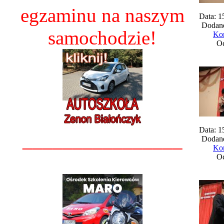
egzaminu na naszym
Data: 1
Dodane
samochodzie!
Kom
Oc
Data: 1
________________
Dodane
Kom
Oc