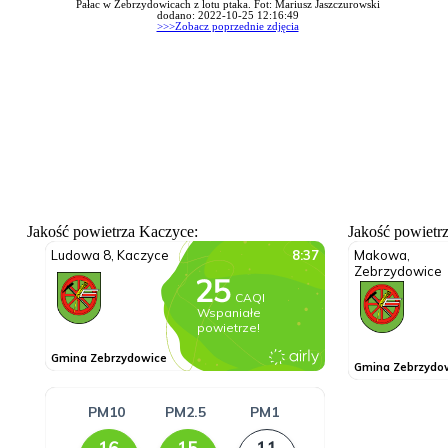
Pałac w Zebrzydowicach z lotu ptaka. Fot: Mariusz Jaszczurowski
dodano: 2022-10-25 12:16:49
>>>Zobacz poprzednie zdjęcia
Jakość powietrza Kaczyce:
Jakość powietr