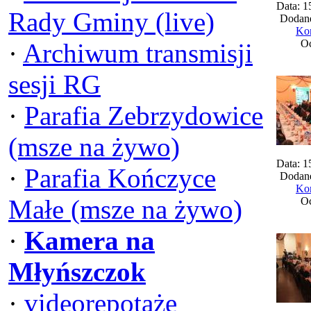
Data: 1
Rady Gminy (live)
Dodane
Kom
Oc
·
Archiwum transmisji
sesji RG
·
Parafia Zebrzydowice
(msze na żywo)
Data: 1
·
Parafia Kończyce
Dodane
Kom
Małe (msze na żywo)
Oc
·
Kamera na
Młyńszczok
·
videorepotaże