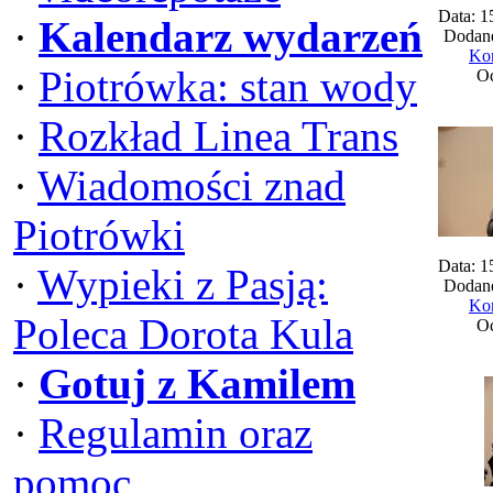
Data: 1
·
Kalendarz wydarzeń
Dodane
Kom
·
Piotrówka: stan wody
Oc
·
Rozkład Linea Trans
·
Wiadomości znad
Piotrówki
Data: 1
·
Wypieki z Pasją:
Dodane
Kom
Poleca Dorota Kula
Oc
·
Gotuj z Kamilem
·
Regulamin oraz
pomoc