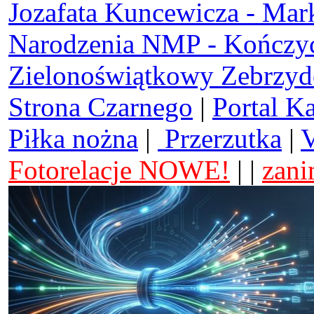
Jozafata Kuncewicza - Mar
Narodzenia NMP - Kończy
Zielonoświątkowy Zebrzy
Strona Czarnego
|
Portal K
Piłka nożna
|
Przerzutka
|
V
Fotorelacje NOWE!
| |
zani