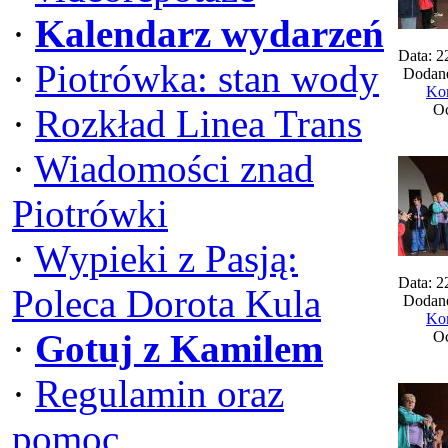
·
Kalendarz wydarzeń
Data: 2
·
Piotrówka: stan wody
Dodane
Kom
Oc
·
Rozkład Linea Trans
·
Wiadomości znad
Piotrówki
·
Wypieki z Pasją:
Data: 2
Poleca Dorota Kula
Dodane
Kom
·
Gotuj z Kamilem
Oc
·
Regulamin oraz
pomoc