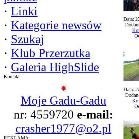
·
Linki
Data: 2
·
Kategorie newsów
Dodane
Kom
·
Szukaj
Oc
·
Klub Przerzutka
·
Galeria HighSlide
Kontakt
Data: 2
Dodane
Moje Gadu-Gadu
Kom
Oc
nr: 4559720
e-mail:
crasher1977@o2.pl
REKLAMA