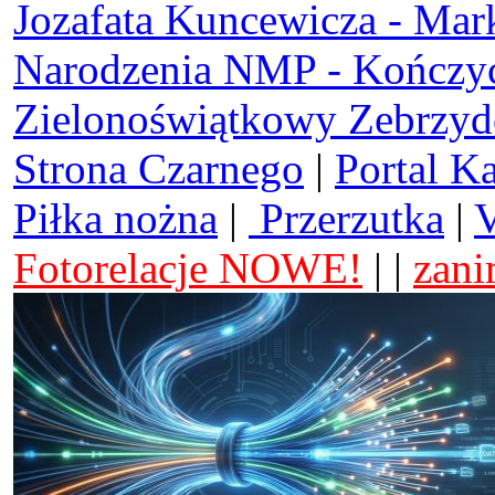
Jozafata Kuncewicza - Mar
Narodzenia NMP - Kończy
Zielonoświątkowy Zebrzy
Strona Czarnego
|
Portal K
Piłka nożna
|
Przerzutka
|
V
Fotorelacje NOWE!
| |
zani