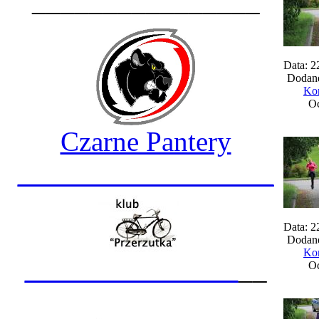
________________
Data: 2
Dodane
Kom
Oc
Czarne Pantery
__________________
Data: 2
Dodane
Kom
_______________
__
Oc