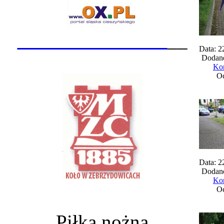
_______________
__
Data: 2
Dodane
Kom
Oc
Data: 2
Dodane
Kom
Oc
Piłka nożna