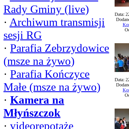
Rady Gminy (live)
Data: 2
·
Archiwum transmisji
Dodane
Kom
Oc
sesji RG
·
Parafia Zebrzydowice
(msze na żywo)
·
Parafia Kończyce
Data: 2
Małe (msze na żywo)
Dodane
Kom
Oc
·
Kamera na
Młyńszczok
·
videorepotaże