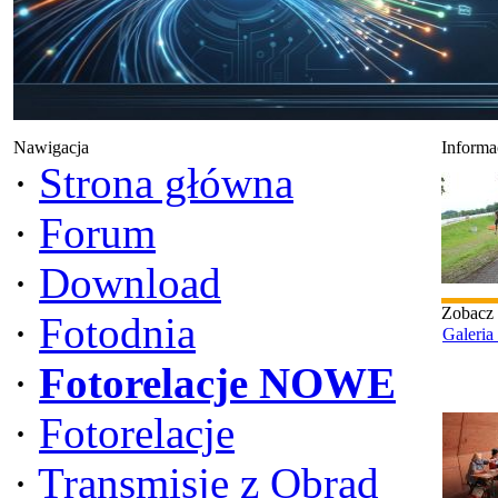
Nawigacja
Informa
·
Strona główna
·
Forum
·
Download
Zobacz
·
Fotodnia
Galeria
·
Fotorelacje NOWE
·
Fotorelacje
·
Transmisje z Obrad