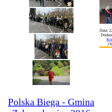
Data: 2
Dodane
Kom
Oc
Polska Biega - Gmina