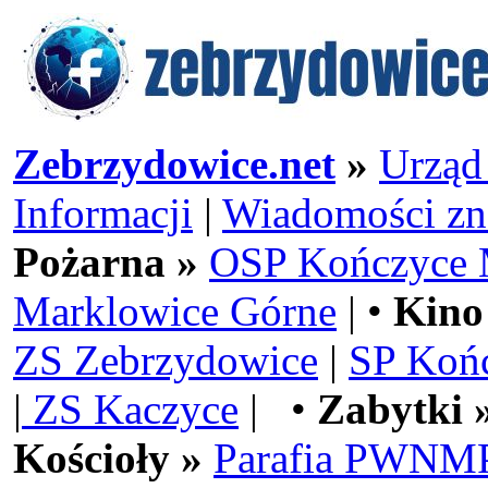
Zebrzydowice.net
»
Urząd
Informacji
|
Wiadomości zn
Pożarna »
OSP Kończyce 
Marklowice Górne
| •
Kino
ZS Zebrzydowice
|
SP Koń
|
ZS Kaczyce
| •
Zabytki 
Kościoły »
Parafia PWNMP