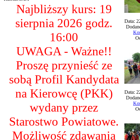
Najbliższy kurs: 19
sierpnia 2026 godz.
Data: 2
Dodane
Kom
16:00
Oc
UWAGA - Ważne!!
Proszę przynieść ze
sobą Profil Kandydata
na Kierowcę (PKK)
Data: 2
Dodane
wydany przez
Kom
Oc
Starostwo Powiatowe.
Możliwość zdawania