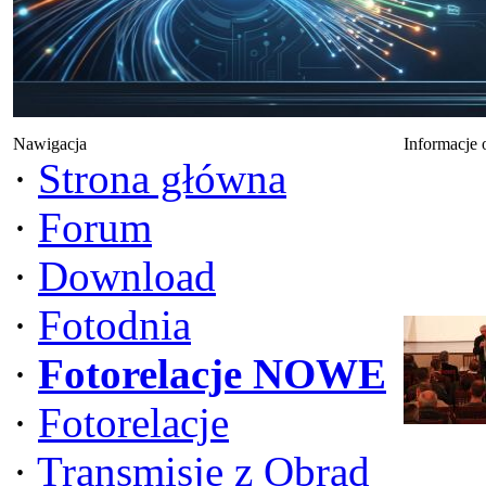
Nawigacja
Informacje 
·
Strona główna
·
Forum
·
Download
·
Fotodnia
·
Fotorelacje NOWE
·
Fotorelacje
·
Transmisje z Obrad