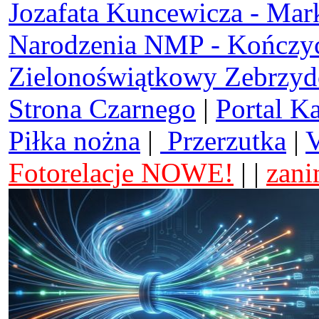
Jozafata Kuncewicza - Mar
Narodzenia NMP - Kończy
Zielonoświątkowy Zebrzy
Strona Czarnego
|
Portal K
Piłka nożna
|
Przerzutka
|
V
Fotorelacje NOWE!
| |
zani