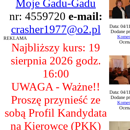
Moje Gadu-Gadu
nr: 4559720
e-mail:
crasher1977@o2.pl
Data: 04/1
Dodane pr
Koment
REKLAMA
Ocena
Najbliższy kurs: 19
sierpnia 2026 godz.
16:00
UWAGA - Ważne!!
Data: 04/1
Proszę przynieść ze
Dodane pr
Koment
Ocena
sobą Profil Kandydata
na Kierowcę (PKK)