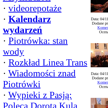
·
videorepotaże
·
Kalendarz
Data: 04/1
Dodane pr
wydarzeń
Koment
Ocena
·
Piotrówka: stan
wody
·
Rozkład Linea Trans
·
Wiadomości znad
Data: 04/1
Dodane pr
Piotrówki
Koment
Ocena
·
Wypieki z Pasją:
Poleca Dorota Kula