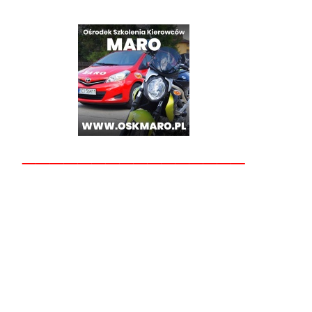
________________