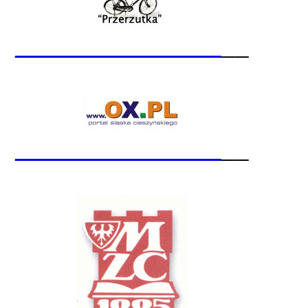
_______________
__
_______________
__