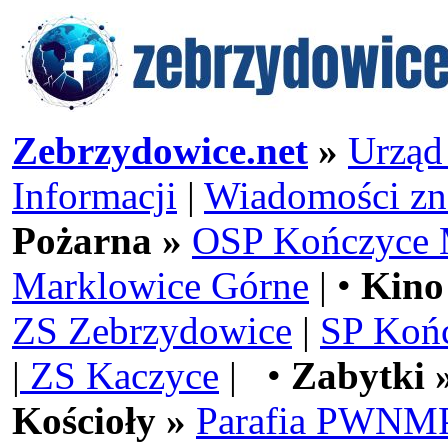
Zebrzydowice.net
»
Urząd
Informacji
|
Wiadomości zn
Pożarna »
OSP Kończyce 
Marklowice Górne
| •
Kino
ZS Zebrzydowice
|
SP Koń
|
ZS Kaczyce
| •
Zabytki 
Kościoły »
Parafia PWNMP