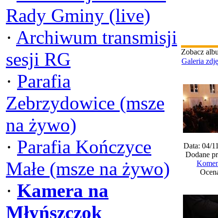
Rady Gminy (live)
·
Archiwum transmisji
Zobacz alb
sesji RG
Galeria zdj
·
Parafia
Zebrzydowice (msze
na żywo)
·
Parafia Kończyce
Data: 04/1
Dodane pr
Małe (msze na żywo)
Koment
Ocena
·
Kamera na
Młyńszczok