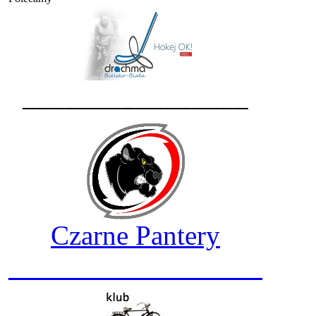
________________
Czarne Pantery
__________________