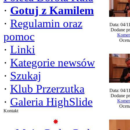
·
Gotuj z Kamilem
·
Regulamin oraz
Data: 04/1
Dodane pr
pomoc
Koment
Ocena
·
Linki
·
Kategorie newsów
·
Szukaj
·
Klub Przerzutka
Data: 04/1
Dodane pr
·
Galeria HighSlide
Koment
Ocena
Kontakt