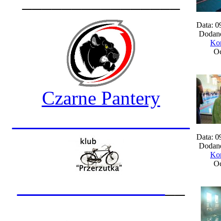
________________
Data: 0
Dodane
Kom
Oc
Czarne Pantery
__________________
Data: 0
Dodane
Kom
Oc
_______________
__