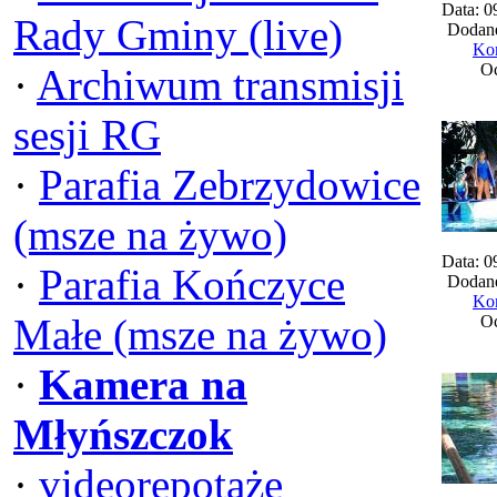
Data: 0
Rady Gminy (live)
Dodane
Kom
Oc
·
Archiwum transmisji
sesji RG
·
Parafia Zebrzydowice
(msze na żywo)
Data: 0
·
Parafia Kończyce
Dodane
Kom
Małe (msze na żywo)
Oc
·
Kamera na
Młyńszczok
·
videorepotaże