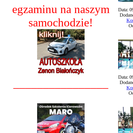
egzaminu na naszym
Data: 0
Dodane
samochodzie!
Kom
Oc
Data: 0
________________
Dodane
Kom
Oc