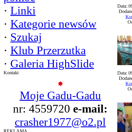
Data: 0
·
Linki
Dodane
Kom
·
Kategorie newsów
Oc
·
Szukaj
·
Klub Przerzutka
·
Galeria HighSlide
Kontakt
Data: 0
Dodane
Kom
Oc
Moje Gadu-Gadu
nr: 4559720
e-mail:
crasher1977@o2.pl
REKLAMA