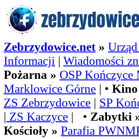
Zebrzydowice.net
»
Urząd
Informacji
|
Wiadomości zn
Pożarna »
OSP Kończyce 
Marklowice Górne
| •
Kino
ZS Zebrzydowice
|
SP Koń
|
ZS Kaczyce
| •
Zabytki 
Kościoły »
Parafia PWNMP