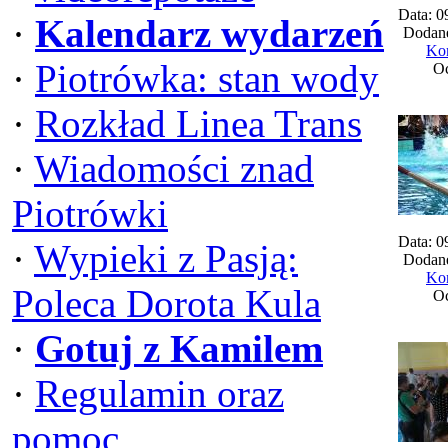
Data: 0
·
Kalendarz wydarzeń
Dodane
Kom
·
Piotrówka: stan wody
Oc
·
Rozkład Linea Trans
·
Wiadomości znad
Piotrówki
Data: 0
·
Wypieki z Pasją:
Dodane
Kom
Poleca Dorota Kula
Oc
·
Gotuj z Kamilem
·
Regulamin oraz
pomoc