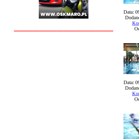
Data: 0
Dodane
________________
Kom
Oc
Data: 0
Dodane
Kom
Oc