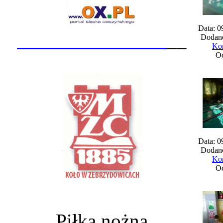
Data: 0
_______________
__
Dodane
Kom
Oc
Data: 0
Dodane
Kom
Oc
Piłka nożna