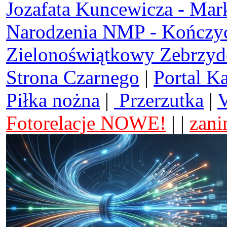
Jozafata Kuncewicza - Mar
Narodzenia NMP - Kończy
Zielonoświątkowy Zebrzy
Strona Czarnego
|
Portal K
Piłka nożna
|
Przerzutka
|
V
Fotorelacje NOWE!
| |
zani