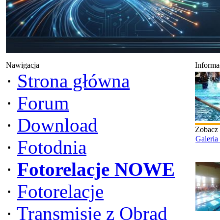
Nawigacja
Informa
·
Strona główna
·
Forum
·
Download
Zobacz
Galeria
·
Fotodnia
·
Fotorelacje NOWE
·
Fotorelacje
·
Transmisje z Obrad