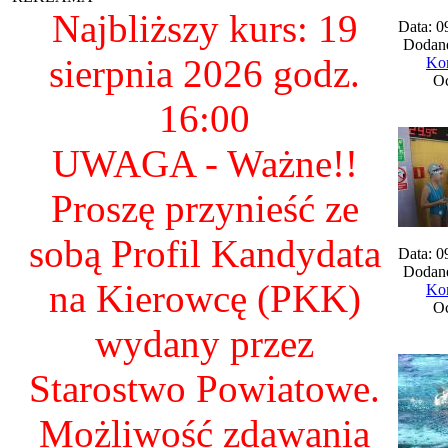
Najbliższy kurs: 19
Data: 0
Dodane
sierpnia 2026 godz.
Kom
Oc
16:00
UWAGA - Ważne!!
Proszę przynieść ze
sobą Profil Kandydata
Data: 0
Dodane
na Kierowcę (PKK)
Kom
Oc
wydany przez
Starostwo Powiatowe.
Możliwość zdawania