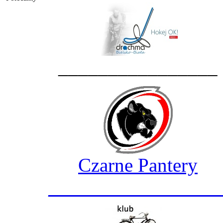
________________
Czarne Pantery
_________________