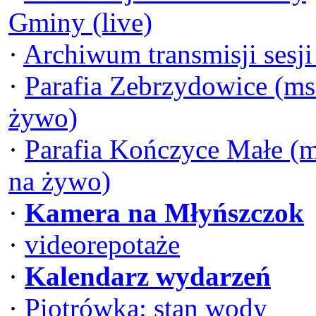
Gminy (live)
·
Archiwum transmisji sesj
·
Parafia Zebrzydowice (ms
żywo)
·
Parafia Kończyce Małe (
na żywo)
·
Kamera na Młyńszczok
·
videorepotaże
·
Kalendarz wydarzeń
·
Piotrówka: stan wody