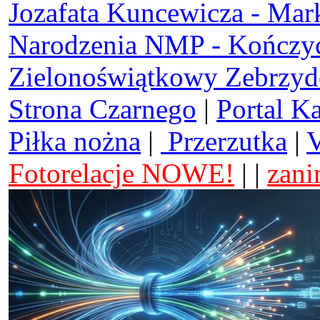
Jozafata Kuncewicza - Mar
Narodzenia NMP - Kończy
Zielonoświątkowy Zebrzy
Strona Czarnego
|
Portal K
Piłka nożna
|
Przerzutka
|
V
Fotorelacje NOWE!
| |
zani