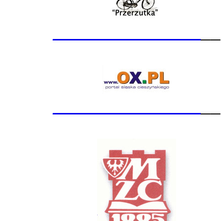
_______________
__
_______________
__