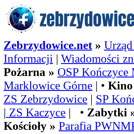
Zebrzydowice.net
»
Urząd
Informacji
|
Wiadomości zn
Pożarna »
OSP Kończyce 
Marklowice Górne
| •
Kino
ZS Zebrzydowice
|
SP Koń
|
ZS Kaczyce
| •
Zabytki 
Kościoły »
Parafia PWNMP