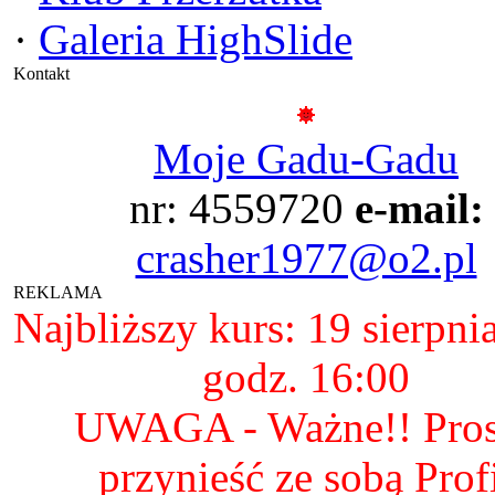
·
Galeria HighSlide
Kontakt
Moje Gadu-Gadu
nr: 4559720
e-mail:
crasher1977@o2.pl
REKLAMA
Najbliższy kurs: 19 sierpni
godz. 16:00
UWAGA - Ważne!! Pro
przynieść ze sobą Prof