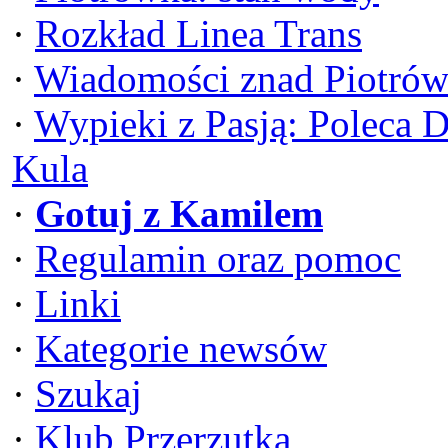
·
Rozkład Linea Trans
·
Wiadomości znad Piotrów
·
Wypieki z Pasją: Poleca 
Kula
·
Gotuj z Kamilem
·
Regulamin oraz pomoc
·
Linki
·
Kategorie newsów
·
Szukaj
·
Klub Przerzutka