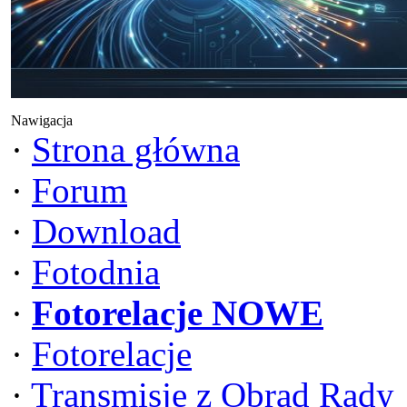
Nawigacja
·
Strona główna
·
Forum
·
Download
·
Fotodnia
·
Fotorelacje NOWE
·
Fotorelacje
·
Transmisje z Obrad Rady