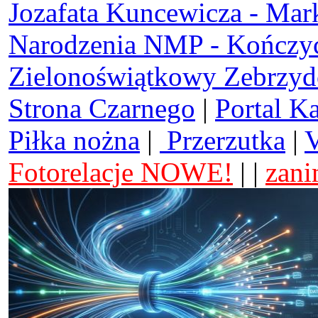
Jozafata Kuncewicza - Mar
Narodzenia NMP - Kończy
Zielonoświątkowy Zebrzy
Strona Czarnego
|
Portal K
Piłka nożna
|
Przerzutka
|
V
Fotorelacje NOWE!
| |
zani