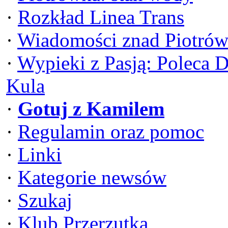
·
Rozkład Linea Trans
·
Wiadomości znad Piotrów
·
Wypieki z Pasją: Poleca 
Kula
·
Gotuj z Kamilem
·
Regulamin oraz pomoc
·
Linki
·
Kategorie newsów
·
Szukaj
·
Klub Przerzutka