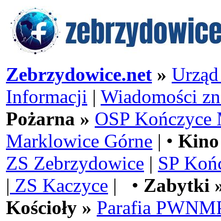
Zebrzydowice.net
»
Urząd
Informacji
|
Wiadomości zn
Pożarna »
OSP Kończyce 
Marklowice Górne
| •
Kino
ZS Zebrzydowice
|
SP Koń
|
ZS Kaczyce
| •
Zabytki 
Kościoły »
Parafia PWNMP