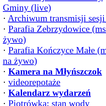
Gminy (live)
·
Archiwum transmisji sesj
·
Parafia Zebrzydowice (ms
żywo)
·
Parafia Kończyce Małe (
na żywo)
·
Kamera na Młyńszczok
·
videorepotaże
·
Kalendarz wydarzeń
·
Piotrówka: stan wody