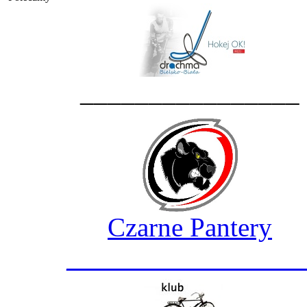
________________
Czarne Pantery
_________________