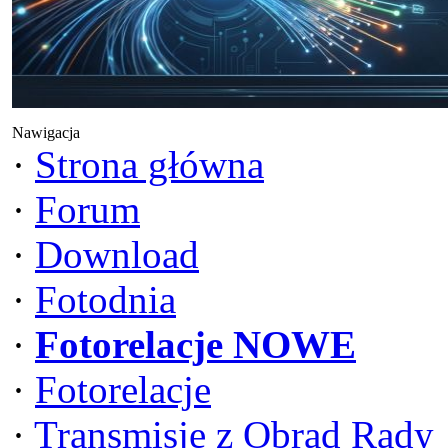
Nawigacja
·
Strona główna
·
Forum
·
Download
·
Fotodnia
·
Fotorelacje NOWE
·
Fotorelacje
·
Transmisje z Obrad Rady