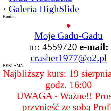
·
Galeria HighSlide
Kontakt
Moje Gadu-Gadu
nr: 4559720
e-mail:
crasher1977@o2.pl
REKLAMA
Najbliższy kurs: 19 sierpni
godz. 16:00
UWAGA - Ważne!! Pro
przynieść ze sobą Prof