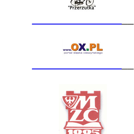
_______________
__
_______________
__