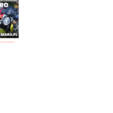
________