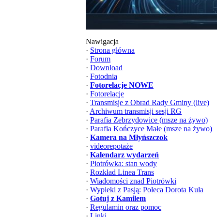
Nawigacja
·
Strona główna
·
Forum
·
Download
·
Fotodnia
·
Fotorelacje NOWE
·
Fotorelacje
·
Transmisje z Obrad Rady Gminy (live)
·
Archiwum transmisji sesji RG
·
Parafia Zebrzydowice (msze na żywo)
·
Parafia Kończyce Małe (msze na żywo)
·
Kamera na Młyńszczok
·
videorepotaże
·
Kalendarz wydarzeń
·
Piotrówka: stan wody
·
Rozkład Linea Trans
·
Wiadomości znad Piotrówki
·
Wypieki z Pasją: Poleca Dorota Kula
·
Gotuj z Kamilem
·
Regulamin oraz pomoc
·
Linki