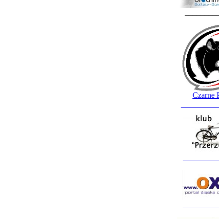
________
Czarne 
_________
_________
_________