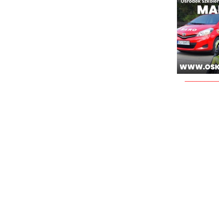
________