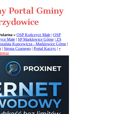
Pożarna »
OSP Kończyce Małe
|
OSP
yce Małe
|
SP Marklowice Górne
|
ZS
Jozafata Kuncewicza - Marklowice Górne
|
r
|
Strona Czarnego
|
Portal Kaczyc
|
•
ujesz