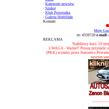
·
Kategorie newsów
·
Szukaj
·
Klub Przerzutka
·
Galeria HighSlide
Kontakt
Moje Ga
nr: 4559720
e-mail:
REKLAMA
Najbliższy kurs: 19 sie
UWAGA - Ważne!! Proszę przynieść ze
(PKK) wydany przez Starostwo Powiat
naszym sam
________