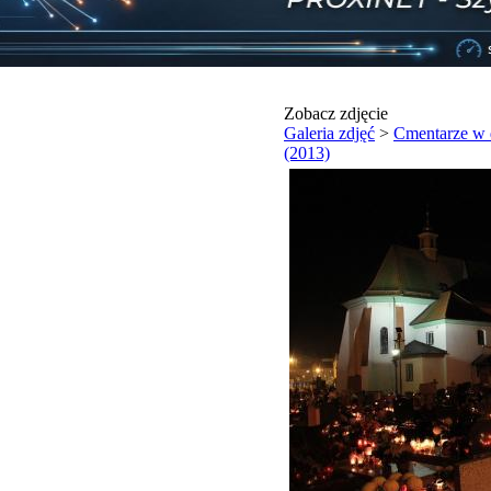
Zobacz zdjęcie
Galeria zdjęć
>
Cmentarze w 
(2013)