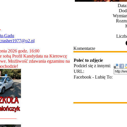
Data
Dod
Wymiary
Rozmi
du-Gadu
Liczb
crasher1977@o2.pl
Komentarze
rpnia 2026 godz. 16:00
 sobą Profil Kandydata na Kierowcę
Poleć to zdjęcie
owe. Możliwość zdawania egzaminu na
Podziel się z innymi:
ochodzie!
URL:
Facebook - Lubię To:
________