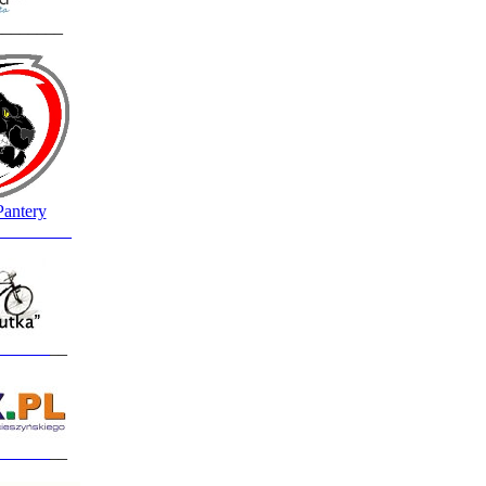
________
Pantery
_________
______
__
______
__