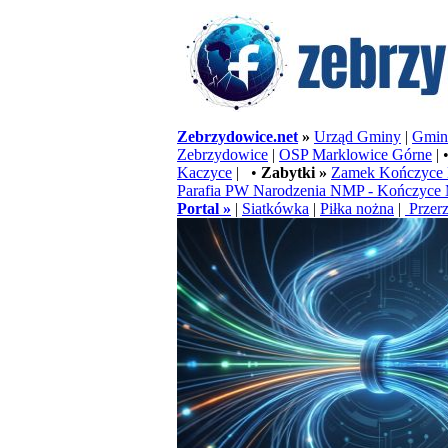
Zebrzydowice.net
»
Urząd Gminy
|
Gminn
Zebrzydowice
|
OSP Marklowice Górne
| 
Kaczyce
| •
Zabytki »
Zamek Kończyce 
Parafia PW Narodzenia NMP - Kończyce 
Portal »
|
Siatkówka
|
Piłka nożna
|
Przerz