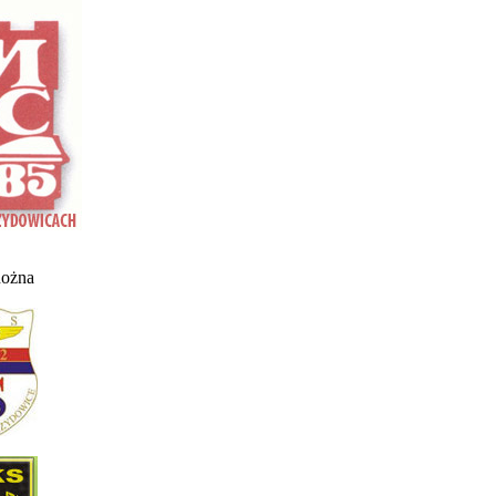
nożna