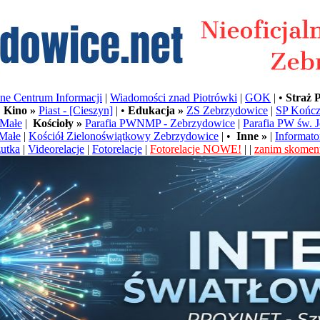
e Centrum Informacji
|
Wiadomości znad Piotrówki
|
GOK
| •
Straż 
•
Kino »
Piast - [Cieszyn]
| •
Edukacja »
ZS Zebrzydowice
|
SP Kończ
Małe
|
Kościoły »
Parafia PWNMP - Zebrzydowice
|
Parafia PW św. 
Małe
|
Kościół Zielonoświątkowy Zebrzydowice
| •
Inne »
|
Informato
utka
|
Videorelacje
|
Fotorelacje
|
Fotorelacje NOWE!
| |
zanim skoment