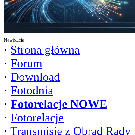
Nawigacja
·
Strona główna
·
Forum
·
Download
·
Fotodnia
·
Fotorelacje NOWE
·
Fotorelacje
·
Transmisje z Obrad Rady