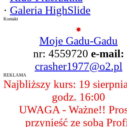
·
Galeria HighSlide
Kontakt
Moje Gadu-Gadu
nr: 4559720
e-mail:
crasher1977@o2.pl
REKLAMA
Najbliższy kurs: 19 sierpni
godz. 16:00
UWAGA - Ważne!! Pro
przynieść ze sobą Prof