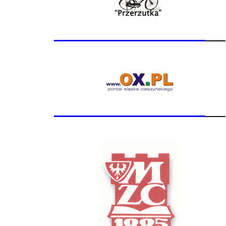
_______________
__
_______________
__