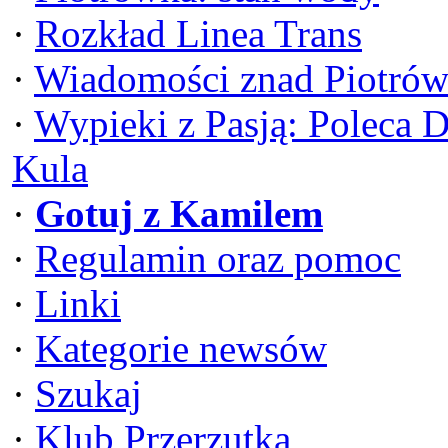
·
Rozkład Linea Trans
·
Wiadomości znad Piotrów
·
Wypieki z Pasją: Poleca 
Kula
·
Gotuj z Kamilem
·
Regulamin oraz pomoc
·
Linki
·
Kategorie newsów
·
Szukaj
·
Klub Przerzutka