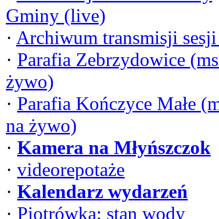
Gminy (live)
·
Archiwum transmisji sesj
·
Parafia Zebrzydowice (ms
żywo)
·
Parafia Kończyce Małe (
na żywo)
·
Kamera na Młyńszczok
·
videorepotaże
·
Kalendarz wydarzeń
·
Piotrówka: stan wody