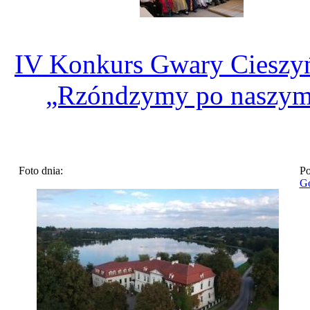
IV Konkurs Gwary Cieszyń
„Rzóndzymy po naszy
Foto dnia:
Po
Go