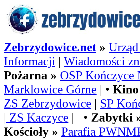
Zebrzydowice.net
»
Urząd
Informacji
|
Wiadomości zn
Pożarna »
OSP Kończyce 
Marklowice Górne
| •
Kino
ZS Zebrzydowice
|
SP Koń
|
ZS Kaczyce
| •
Zabytki 
Kościoły »
Parafia PWNMP