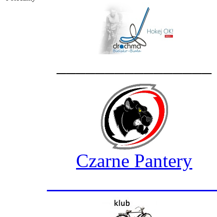
________________
Czarne Pantery
_________________