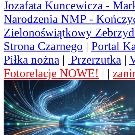
Jozafata Kuncewicza - Mar
Narodzenia NMP - Kończy
Zielonoświątkowy Zebrzy
Strona Czarnego
|
Portal K
Piłka nożna
|
Przerzutka
|
V
Fotorelacje NOWE!
| |
zani