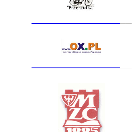
_______________
__
_______________
__