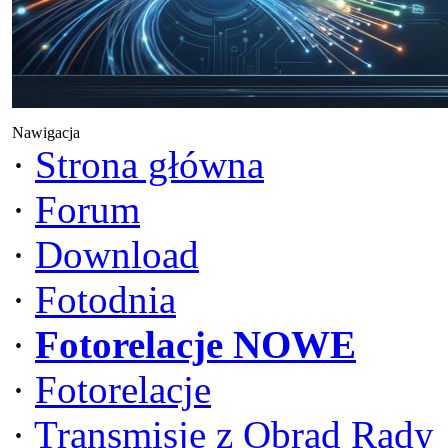
Nawigacja
·
Strona główna
·
Forum
·
Download
·
Fotodnia
·
Fotorelacje NOWE
·
Fotorelacje
·
Transmisje z Obrad Rady