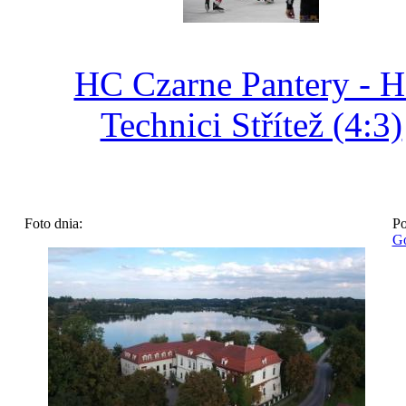
HC Czarne Pantery - 
Technici Střítež (4:3)
Foto dnia:
Po
Go