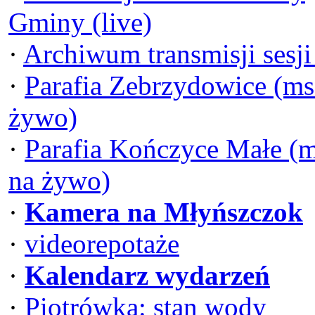
Gminy (live)
·
Archiwum transmisji sesj
·
Parafia Zebrzydowice (ms
żywo)
·
Parafia Kończyce Małe (
na żywo)
·
Kamera na Młyńszczok
·
videorepotaże
·
Kalendarz wydarzeń
·
Piotrówka: stan wody