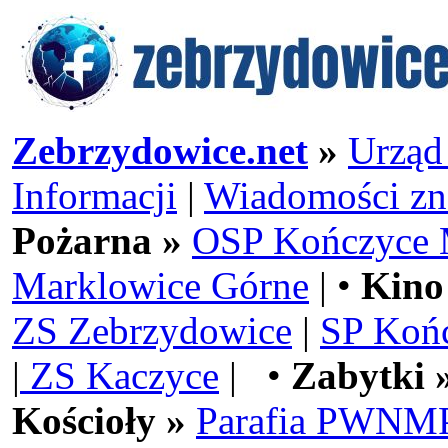
Zebrzydowice.net
»
Urząd
Informacji
|
Wiadomości zn
Pożarna »
OSP Kończyce 
Marklowice Górne
| •
Kino
ZS Zebrzydowice
|
SP Koń
|
ZS Kaczyce
| •
Zabytki 
Kościoły »
Parafia PWNMP