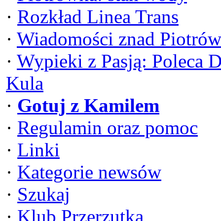
·
Rozkład Linea Trans
·
Wiadomości znad Piotrów
·
Wypieki z Pasją: Poleca 
Kula
·
Gotuj z Kamilem
·
Regulamin oraz pomoc
·
Linki
·
Kategorie newsów
·
Szukaj
·
Klub Przerzutka