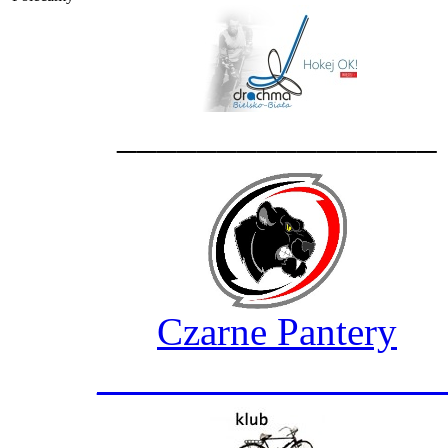
________________
Czarne Pantery
_________________