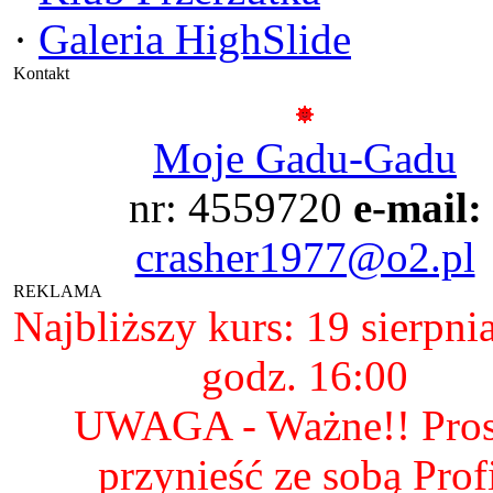
·
Galeria HighSlide
Kontakt
Moje Gadu-Gadu
nr: 4559720
e-mail:
crasher1977@o2.pl
REKLAMA
Najbliższy kurs: 19 sierpni
godz. 16:00
UWAGA - Ważne!! Pro
przynieść ze sobą Prof