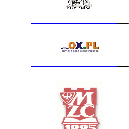
_______________
__
_______________
__