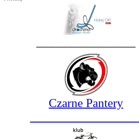
________________
Czarne Pantery
_________________