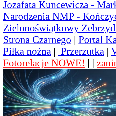
Jozafata Kuncewicza - Mar
Narodzenia NMP - Kończy
Zielonoświątkowy Zebrzy
Strona Czarnego
|
Portal K
Piłka nożna
|
Przerzutka
|
V
Fotorelacje NOWE!
| |
zani