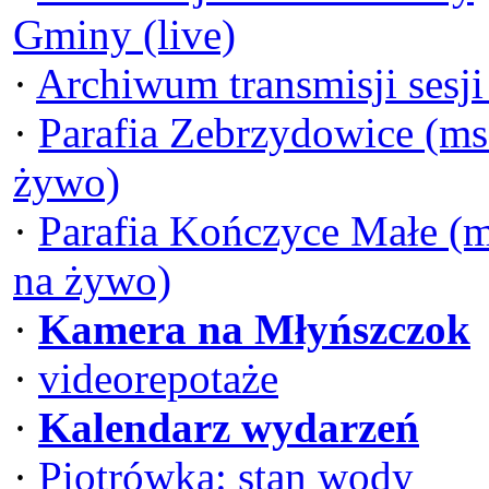
Gminy (live)
·
Archiwum transmisji sesj
·
Parafia Zebrzydowice (ms
żywo)
·
Parafia Kończyce Małe (
na żywo)
·
Kamera na Młyńszczok
·
videorepotaże
·
Kalendarz wydarzeń
·
Piotrówka: stan wody