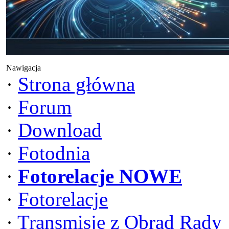
Nawigacja
·
Strona główna
·
Forum
·
Download
·
Fotodnia
·
Fotorelacje NOWE
·
Fotorelacje
·
Transmisje z Obrad Rady