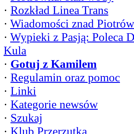
·
Rozkład Linea Trans
·
Wiadomości znad Piotrów
·
Wypieki z Pasją: Poleca 
Kula
·
Gotuj z Kamilem
·
Regulamin oraz pomoc
·
Linki
·
Kategorie newsów
·
Szukaj
·
Klub Przerzutka