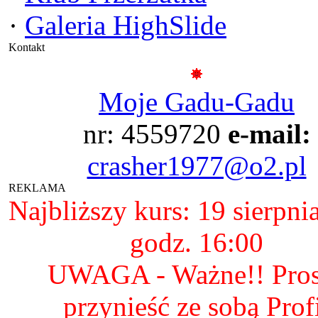
·
Galeria HighSlide
Kontakt
Moje Gadu-Gadu
nr: 4559720
e-mail:
crasher1977@o2.pl
REKLAMA
Najbliższy kurs: 19 sierpni
godz. 16:00
UWAGA - Ważne!! Pro
przynieść ze sobą Prof