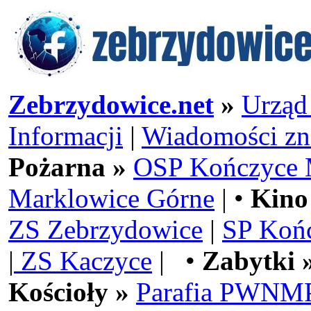
Zebrzydowice.net
»
Urząd
Informacji
|
Wiadomości zn
Pożarna »
OSP Kończyce 
Marklowice Górne
| •
Kino
ZS Zebrzydowice
|
SP Koń
|
ZS Kaczyce
| •
Zabytki 
Kościoły »
Parafia PWNMP