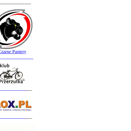
______________
zarne Pantery
_______________
____________
__
____________
__