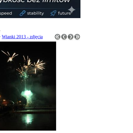
e
>
Wianki 2013 - zdjęcia