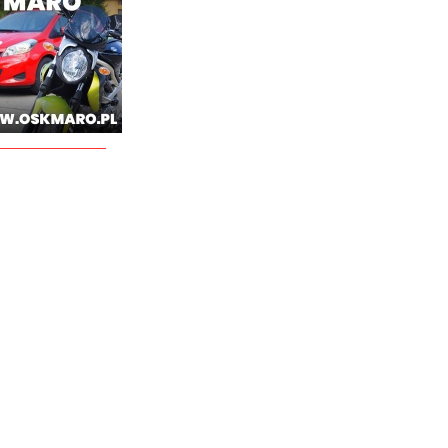
______________