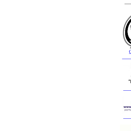
__
C
___
___
___