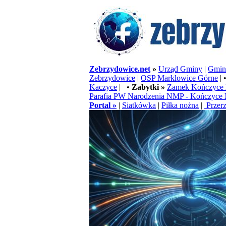
Zebrzydowice.net
»
Urząd Gminy
|
Gminn
Zebrzydowice
|
OSP Marklowice Górne
| 
Kaczyce
| •
Zabytki »
Zamek Kończyce 
Parafia PW Narodzenia NMP - Kończyce 
Portal »
|
Siatkówka
|
Piłka nożna
|
Przerz