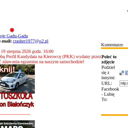
oje Gadu-Gadu
e-mail:
crasher1977@o2.pl
Komentarze
 19 sierpnia 2026 godz. 16:00
bą Profil Kandydata na Kierowcę (PKK) wydany przez
Poleć to
ć zdawania egzaminu na naszym samochodzie!
zdjęcie
Podziel
się z
innymi:
URL:
Facebook
- Lubię
To:
______________