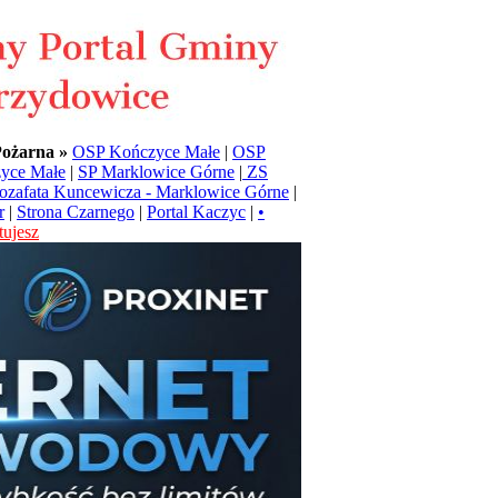
Pożarna »
OSP Kończyce Małe
|
OSP
yce Małe
|
SP Marklowice Górne
|
ZS
Jozafata Kuncewicza - Marklowice Górne
|
r
|
Strona Czarnego
|
Portal Kaczyc
|
•
ujesz