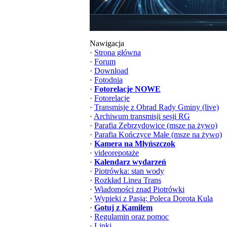
Nawigacja
·
Strona główna
·
Forum
·
Download
·
Fotodnia
·
Fotorelacje NOWE
·
Fotorelacje
·
Transmisje z Obrad Rady Gminy (live)
·
Archiwum transmisji sesji RG
·
Parafia Zebrzydowice (msze na żywo)
·
Parafia Kończyce Małe (msze na żywo)
·
Kamera na Młyńszczok
·
videorepotaże
·
Kalendarz wydarzeń
·
Piotrówka: stan wody
·
Rozkład Linea Trans
·
Wiadomości znad Piotrówki
·
Wypieki z Pasją: Poleca Dorota Kula
·
Gotuj z Kamilem
·
Regulamin oraz pomoc
·
Linki