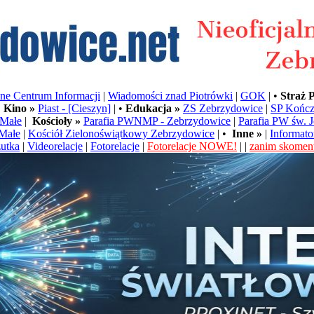
e Centrum Informacji
|
Wiadomości znad Piotrówki
|
GOK
| •
Straż 
•
Kino »
Piast - [Cieszyn]
| •
Edukacja »
ZS Zebrzydowice
|
SP Kończ
Małe
|
Kościoły »
Parafia PWNMP - Zebrzydowice
|
Parafia PW św. 
Małe
|
Kościół Zielonoświątkowy Zebrzydowice
| •
Inne »
|
Informato
utka
|
Videorelacje
|
Fotorelacje
|
Fotorelacje NOWE!
| |
zanim skoment