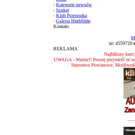
·
Kategorie newsów
·
Szukaj
·
Klub Przerzutka
·
Galeria HighSlide
Kontakt
M
nr: 4559720
REKLAMA
Najbliższy kurs:
UWAGA - Ważne!! Proszę przynieść ze so
Starostwo Powiatowe. Możliwoś
__