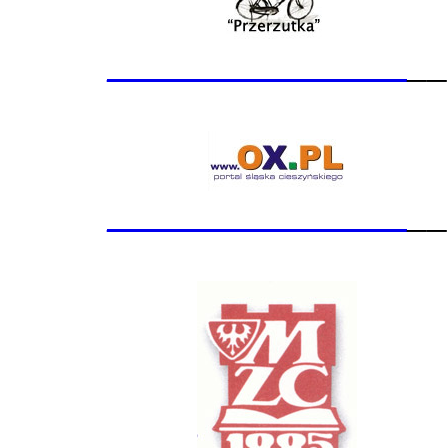
_______________
__
_______________
__