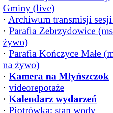
Gminy (live)
·
Archiwum transmisji sesj
·
Parafia Zebrzydowice (ms
żywo)
·
Parafia Kończyce Małe (
na żywo)
·
Kamera na Młyńszczok
·
videorepotaże
·
Kalendarz wydarzeń
·
Piotrówka: stan wody