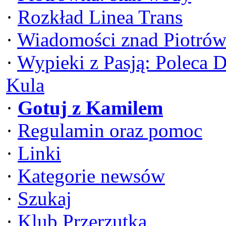
·
Rozkład Linea Trans
·
Wiadomości znad Piotrów
·
Wypieki z Pasją: Poleca 
Kula
·
Gotuj z Kamilem
·
Regulamin oraz pomoc
·
Linki
·
Kategorie newsów
·
Szukaj
·
Klub Przerzutka