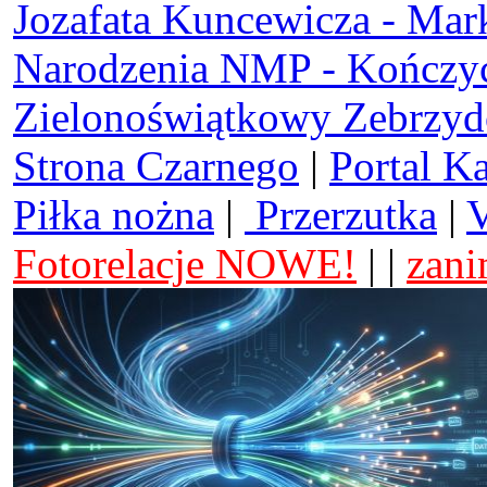
Jozafata Kuncewicza - Mar
Narodzenia NMP - Kończy
Zielonoświątkowy Zebrzy
Strona Czarnego
|
Portal K
Piłka nożna
|
Przerzutka
|
V
Fotorelacje NOWE!
| |
zani