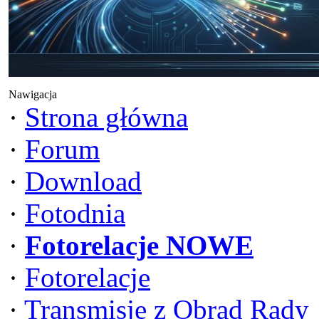
Nawigacja
·
Strona główna
·
Forum
·
Download
·
Fotodnia
·
Fotorelacje NOWE
·
Fotorelacje
·
Transmisje z Obrad Rady