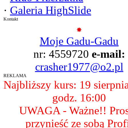
·
Galeria HighSlide
Kontakt
Moje Gadu-Gadu
nr: 4559720
e-mail:
crasher1977@o2.pl
REKLAMA
Najbliższy kurs: 19 sierpni
godz. 16:00
UWAGA - Ważne!! Pro
przynieść ze sobą Prof