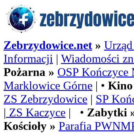
Zebrzydowice.net
»
Urząd
Informacji
|
Wiadomości zn
Pożarna »
OSP Kończyce 
Marklowice Górne
| •
Kino
ZS Zebrzydowice
|
SP Koń
|
ZS Kaczyce
| •
Zabytki 
Kościoły »
Parafia PWNMP