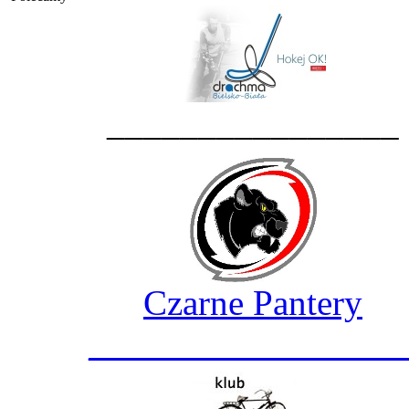
________________
Czarne Pantery
_________________