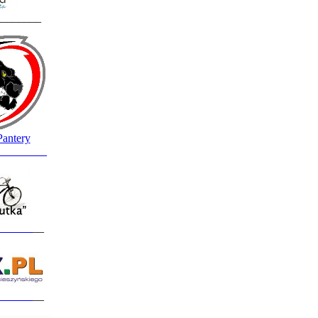
________
Pantery
_________
______
__
______
__