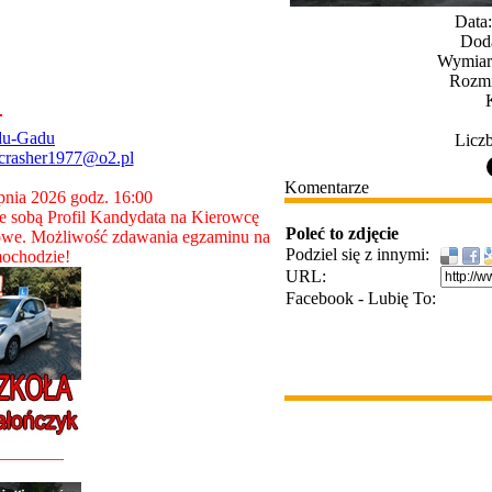
Data
Dod
Wymiary
Rozmi
du-Gadu
Liczb
crasher1977@o2.pl
Komentarze
rpnia 2026 godz. 16:00
 sobą Profil Kandydata na Kierowcę
Poleć to zdjęcie
owe. Możliwość zdawania egzaminu na
Podziel się z innymi:
ochodzie!
URL:
Facebook - Lubię To:
________