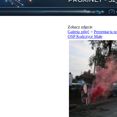
Zobacz zdjęcie
Galeria zdjęć
>
Prezentacja 
OSP Kończyce Małe