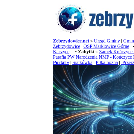
Zebrzydowice.net
»
Urząd Gminy
|
Gminn
Zebrzydowice
|
OSP Marklowice Górne
| 
Kaczyce
| •
Zabytki »
Zamek Kończyce 
Parafia PW Narodzenia NMP - Kończyce 
Portal »
|
Siatkówka
|
Piłka nożna
|
Przerz