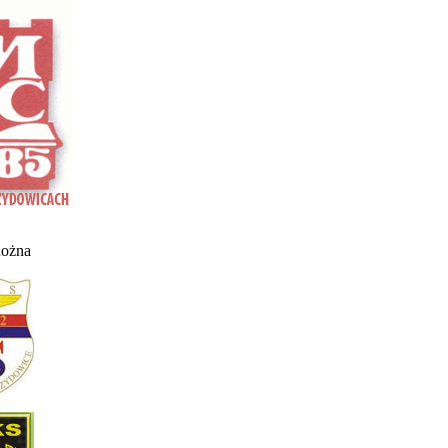
nożna