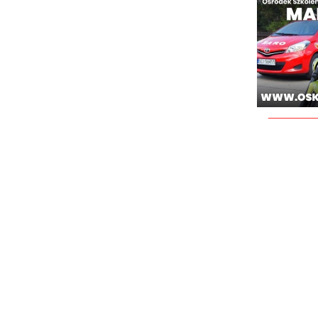
________