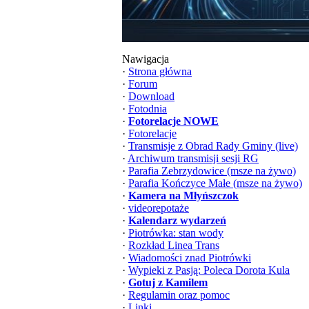
Nawigacja
·
Strona główna
·
Forum
·
Download
·
Fotodnia
·
Fotorelacje NOWE
·
Fotorelacje
·
Transmisje z Obrad Rady Gminy (live)
·
Archiwum transmisji sesji RG
·
Parafia Zebrzydowice (msze na żywo)
·
Parafia Kończyce Małe (msze na żywo)
·
Kamera na Młyńszczok
·
videorepotaże
·
Kalendarz wydarzeń
·
Piotrówka: stan wody
·
Rozkład Linea Trans
·
Wiadomości znad Piotrówki
·
Wypieki z Pasją: Poleca Dorota Kula
·
Gotuj z Kamilem
·
Regulamin oraz pomoc
·
Linki