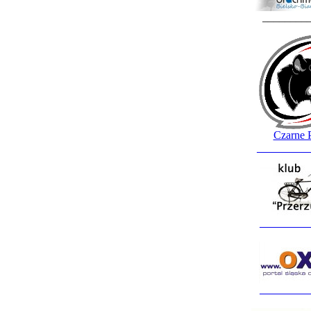
________
Czarne 
_________
_________
_________