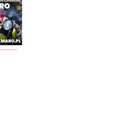
________