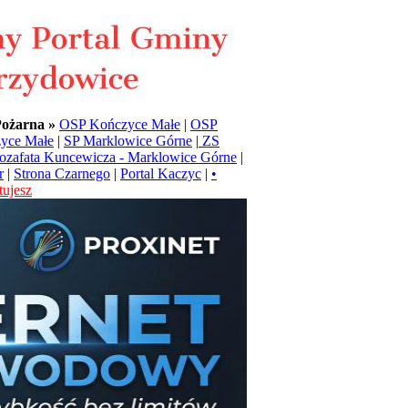
Pożarna »
OSP Kończyce Małe
|
OSP
yce Małe
|
SP Marklowice Górne
|
ZS
Jozafata Kuncewicza - Marklowice Górne
|
r
|
Strona Czarnego
|
Portal Kaczyc
|
•
ujesz