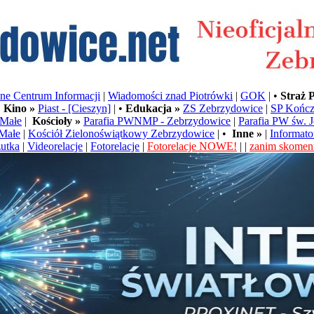
e Centrum Informacji
|
Wiadomości znad Piotrówki
|
GOK
| •
Straż 
•
Kino »
Piast - [Cieszyn]
| •
Edukacja »
ZS Zebrzydowice
|
SP Kończ
Małe
|
Kościoły »
Parafia PWNMP - Zebrzydowice
|
Parafia PW św. 
Małe
|
Kościół Zielonoświątkowy Zebrzydowice
| •
Inne »
|
Informato
utka
|
Videorelacje
|
Fotorelacje
|
Fotorelacje NOWE!
| |
zanim skoment