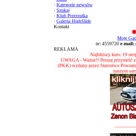
·
Kategorie newsów
·
Szukaj
·
Klub Przerzutka
·
Galeria HighSlide
Kontakt
Moje Ga
nr: 4559720
e-mail:
REKLAMA
Najbliższy kurs: 19 sie
UWAGA - Ważne!! Proszę przynieść ze
(PKK) wydany przez Starostwo Powiat
naszym sam
________