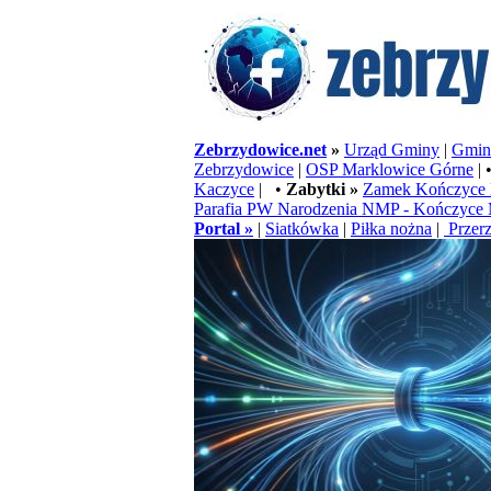
Zebrzydowice.net
»
Urząd Gminy
|
Gminn
Zebrzydowice
|
OSP Marklowice Górne
| 
Kaczyce
| •
Zabytki »
Zamek Kończyce 
Parafia PW Narodzenia NMP - Kończyce 
Portal »
|
Siatkówka
|
Piłka nożna
|
Przerz