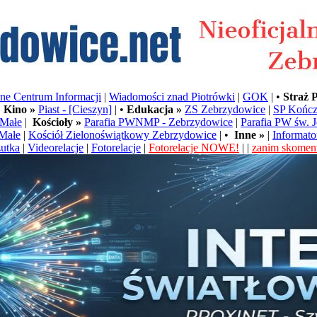
e Centrum Informacji
|
Wiadomości znad Piotrówki
|
GOK
| •
Straż 
•
Kino »
Piast - [Cieszyn]
| •
Edukacja »
ZS Zebrzydowice
|
SP Kończ
Małe
|
Kościoły »
Parafia PWNMP - Zebrzydowice
|
Parafia PW św. 
Małe
|
Kościół Zielonoświątkowy Zebrzydowice
| •
Inne »
|
Informato
utka
|
Videorelacje
|
Fotorelacje
|
Fotorelacje NOWE!
| |
zanim skoment