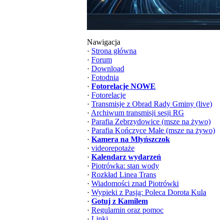
Nawigacja
·
Strona główna
·
Forum
·
Download
·
Fotodnia
·
Fotorelacje NOWE
·
Fotorelacje
·
Transmisje z Obrad Rady Gminy (live)
·
Archiwum transmisji sesji RG
·
Parafia Zebrzydowice (msze na żywo)
·
Parafia Kończyce Małe (msze na żywo)
·
Kamera na Młyńszczok
·
videorepotaże
·
Kalendarz wydarzeń
·
Piotrówka: stan wody
·
Rozkład Linea Trans
·
Wiadomości znad Piotrówki
·
Wypieki z Pasją: Poleca Dorota Kula
·
Gotuj z Kamilem
·
Regulamin oraz pomoc
·
Linki