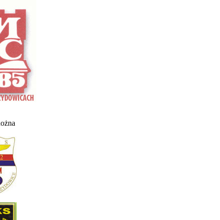
nożna