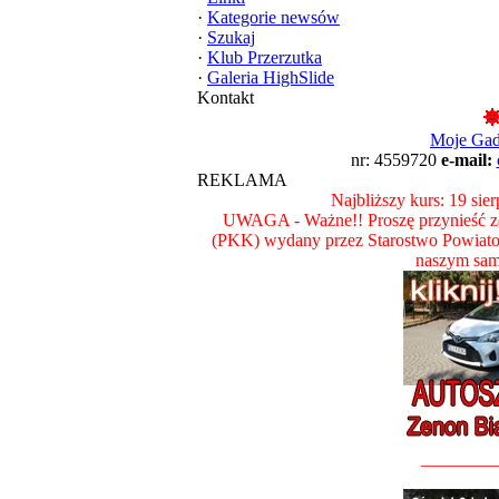
·
Kategorie newsów
·
Szukaj
·
Klub Przerzutka
·
Galeria HighSlide
Kontakt
Moje Ga
nr: 4559720
e-mail:
REKLAMA
Najbliższy kurs: 19 sie
UWAGA - Ważne!! Proszę przynieść ze
(PKK) wydany przez Starostwo Powiat
naszym sam
________