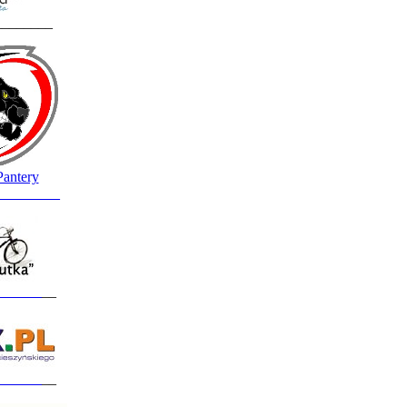
________
Pantery
_________
______
__
______
__