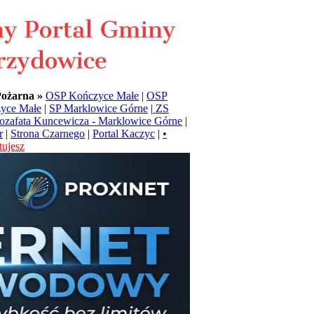
Pożarna »
OSP Kończyce Małe
|
OSP
yce Małe
|
SP Marklowice Górne
|
ZS
Jozafata Kuncewicza - Marklowice Górne
|
r
|
Strona Czarnego
|
Portal Kaczyc
|
•
ujesz