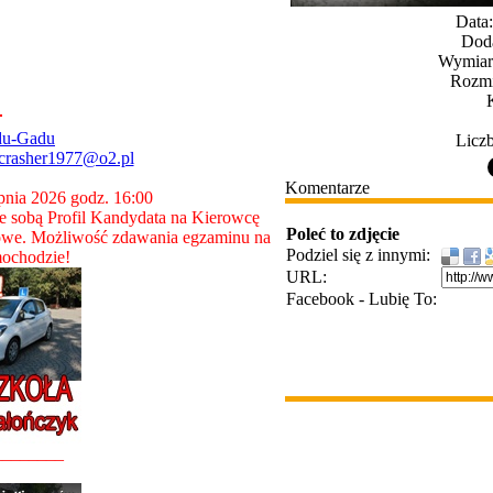
Data
Dod
Wymiary
Rozmi
du-Gadu
Liczb
crasher1977@o2.pl
Komentarze
rpnia 2026 godz. 16:00
 sobą Profil Kandydata na Kierowcę
Poleć to zdjęcie
owe. Możliwość zdawania egzaminu na
Podziel się z innymi:
ochodzie!
URL:
Facebook - Lubię To:
________