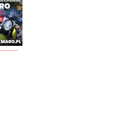
________