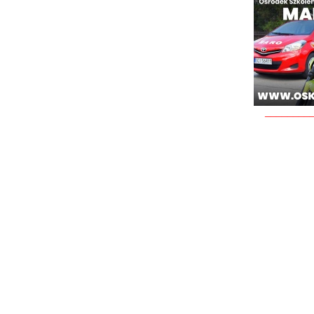
________