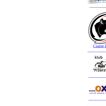
________
Czarne 
_________
_________
_________