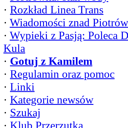
·
Rozkład Linea Trans
·
Wiadomości znad Piotrów
·
Wypieki z Pasją: Poleca 
Kula
·
Gotuj z Kamilem
·
Regulamin oraz pomoc
·
Linki
·
Kategorie newsów
·
Szukaj
·
Klub Przerzutka