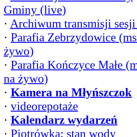
Gminy (live)
·
Archiwum transmisji sesj
·
Parafia Zebrzydowice (ms
żywo)
·
Parafia Kończyce Małe (
na żywo)
·
Kamera na Młyńszczok
·
videorepotaże
·
Kalendarz wydarzeń
·
Piotrówka: stan wody