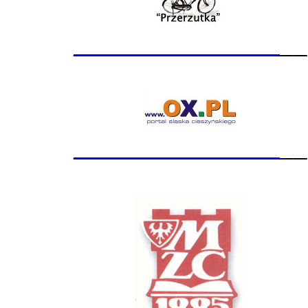
_______________
__
_______________
__