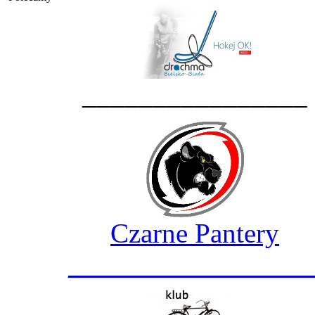
________________
Czarne Pantery
_________________