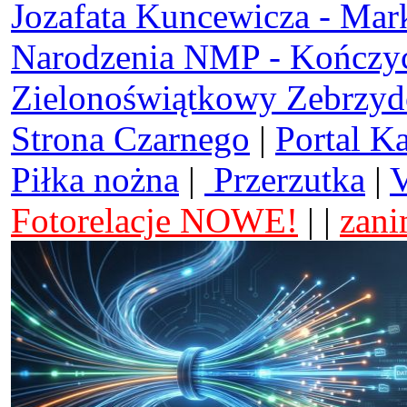
Jozafata Kuncewicza - Mar
Narodzenia NMP - Kończy
Zielonoświątkowy Zebrzy
Strona Czarnego
|
Portal K
Piłka nożna
|
Przerzutka
|
V
Fotorelacje NOWE!
| |
zani