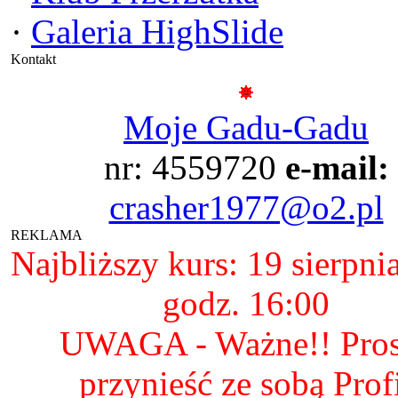
·
Galeria HighSlide
Kontakt
Moje Gadu-Gadu
nr: 4559720
e-mail:
crasher1977@o2.pl
REKLAMA
Najbliższy kurs: 19 sierpni
godz. 16:00
UWAGA - Ważne!! Pro
przynieść ze sobą Prof