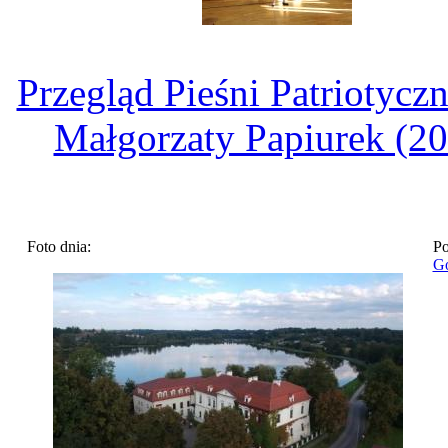
Przegląd Pieśni Patriotyczn
Małgorzaty Papiurek (2
Foto dnia:
Po
Go