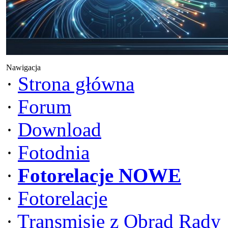
Nawigacja
·
Strona główna
·
Forum
·
Download
·
Fotodnia
·
Fotorelacje NOWE
·
Fotorelacje
·
Transmisje z Obrad Rady