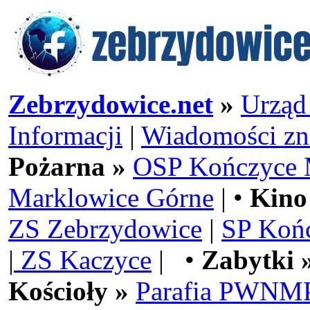
Zebrzydowice.net
»
Urząd
Informacji
|
Wiadomości zn
Pożarna »
OSP Kończyce 
Marklowice Górne
| •
Kino
ZS Zebrzydowice
|
SP Koń
|
ZS Kaczyce
| •
Zabytki 
Kościoły »
Parafia PWNMP