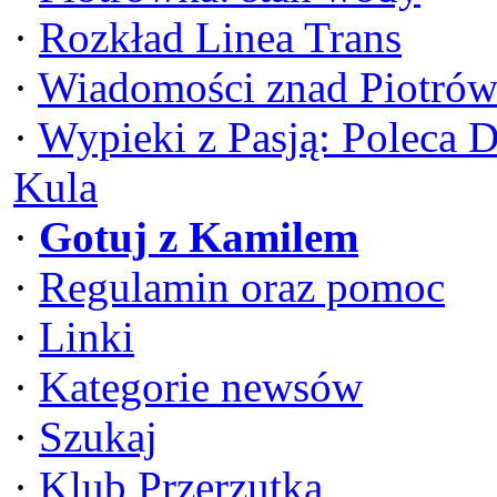
·
Rozkład Linea Trans
·
Wiadomości znad Piotrów
·
Wypieki z Pasją: Poleca 
Kula
·
Gotuj z Kamilem
·
Regulamin oraz pomoc
·
Linki
·
Kategorie newsów
·
Szukaj
·
Klub Przerzutka