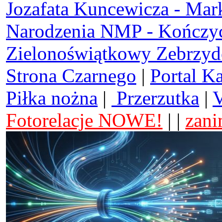
Jozafata Kuncewicza - Mar
Narodzenia NMP - Kończy
Zielonoświątkowy Zebrzy
Strona Czarnego
|
Portal K
Piłka nożna
|
Przerzutka
|
V
Fotorelacje NOWE!
| |
zani