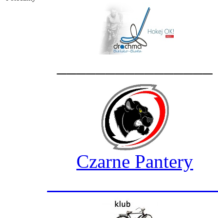
________________
Czarne Pantery
_________________