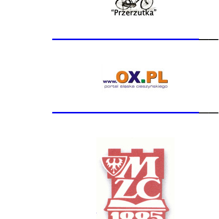
_______________
__
_______________
__