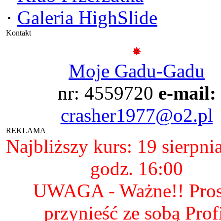
·
Galeria HighSlide
Kontakt
Moje Gadu-Gadu
nr: 4559720
e-mail:
crasher1977@o2.pl
REKLAMA
Najbliższy kurs: 19 sierpni
godz. 16:00
UWAGA - Ważne!! Pro
przynieść ze sobą Prof