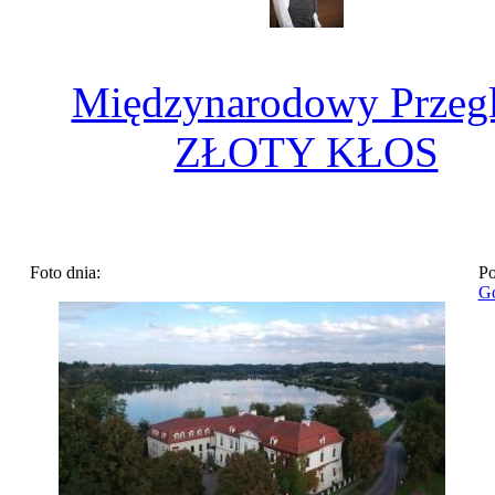
Międzynarodowy Przeg
ZŁOTY KŁOS
Foto dnia:
Po
Go