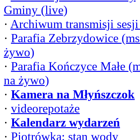
Gminy (live)
·
Archiwum transmisji sesj
·
Parafia Zebrzydowice (ms
żywo)
·
Parafia Kończyce Małe (
na żywo)
·
Kamera na Młyńszczok
·
videorepotaże
·
Kalendarz wydarzeń
·
Piotrówka: stan wody