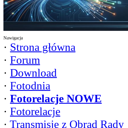
Nawigacja
·
Strona główna
·
Forum
·
Download
·
Fotodnia
·
Fotorelacje NOWE
·
Fotorelacje
·
Transmisje z Obrad Rady