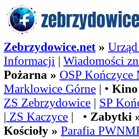
Zebrzydowice.net
»
Urząd
Informacji
|
Wiadomości zn
Pożarna »
OSP Kończyce 
Marklowice Górne
| •
Kino
ZS Zebrzydowice
|
SP Koń
|
ZS Kaczyce
| •
Zabytki 
Kościoły »
Parafia PWNMP