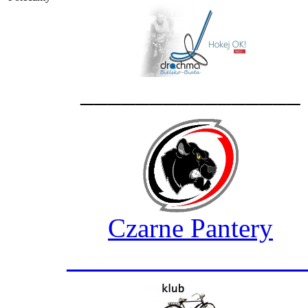
________________
Czarne Pantery
_________________