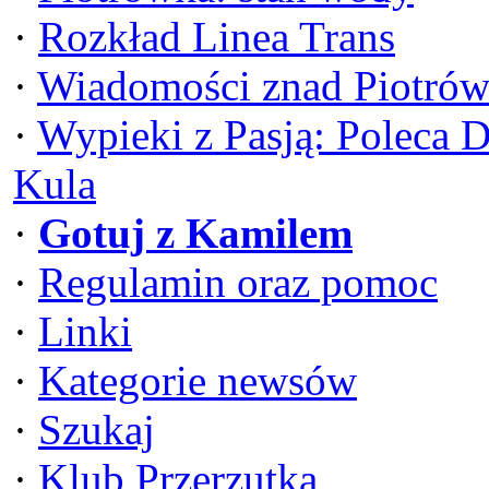
·
Rozkład Linea Trans
·
Wiadomości znad Piotrów
·
Wypieki z Pasją: Poleca 
Kula
·
Gotuj z Kamilem
·
Regulamin oraz pomoc
·
Linki
·
Kategorie newsów
·
Szukaj
·
Klub Przerzutka