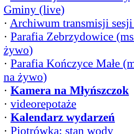
Gminy (live)
·
Archiwum transmisji sesj
·
Parafia Zebrzydowice (ms
żywo)
·
Parafia Kończyce Małe (
na żywo)
·
Kamera na Młyńszczok
·
videorepotaże
·
Kalendarz wydarzeń
·
Piotrówka: stan wody