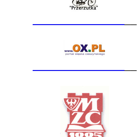
_______________
__
_______________
__