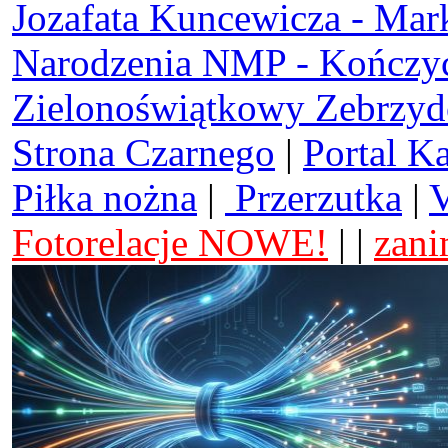
Jozafata Kuncewicza - Mar
Narodzenia NMP - Kończy
Zielonoświątkowy Zebrzy
Strona Czarnego
|
Portal K
Piłka nożna
|
Przerzutka
|
V
Fotorelacje NOWE!
| |
zani