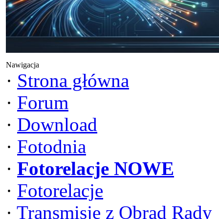
Nawigacja
·
Strona główna
·
Forum
·
Download
·
Fotodnia
·
Fotorelacje NOWE
·
Fotorelacje
·
Transmisje z Obrad Rady