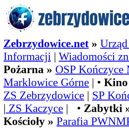
Zebrzydowice.net
»
Urząd
Informacji
|
Wiadomości zn
Pożarna »
OSP Kończyce 
Marklowice Górne
| •
Kino
ZS Zebrzydowice
|
SP Koń
|
ZS Kaczyce
| •
Zabytki 
Kościoły »
Parafia PWNMP