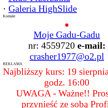
·
Galeria HighSlide
Kontakt
Moje Gadu-Gadu
nr: 4559720
e-mail:
crasher1977@o2.pl
REKLAMA
Najbliższy kurs: 19 sierpni
godz. 16:00
UWAGA - Ważne!! Pro
przynieść ze sobą Prof