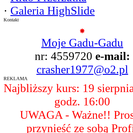
·
Galeria HighSlide
Kontakt
Moje Gadu-Gadu
nr: 4559720
e-mail:
crasher1977@o2.pl
REKLAMA
Najbliższy kurs: 19 sierpni
godz. 16:00
UWAGA - Ważne!! Pro
przynieść ze sobą Prof