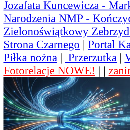
Jozafata Kuncewicza - Mar
Narodzenia NMP - Kończy
Zielonoświątkowy Zebrzy
Strona Czarnego
|
Portal K
Piłka nożna
|
Przerzutka
|
V
Fotorelacje NOWE!
| |
zani