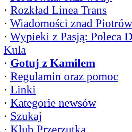
·
Rozkład Linea Trans
·
Wiadomości znad Piotrów
·
Wypieki z Pasją: Poleca 
Kula
·
Gotuj z Kamilem
·
Regulamin oraz pomoc
·
Linki
·
Kategorie newsów
·
Szukaj
·
Klub Przerzutka