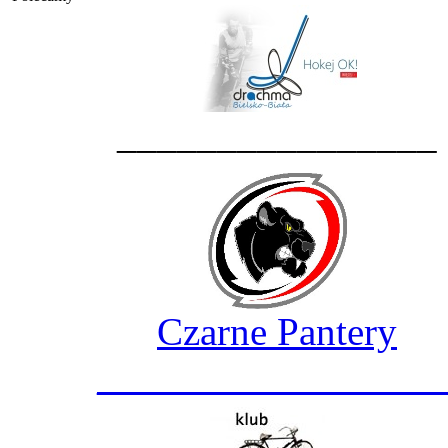
________________
Czarne Pantery
_________________