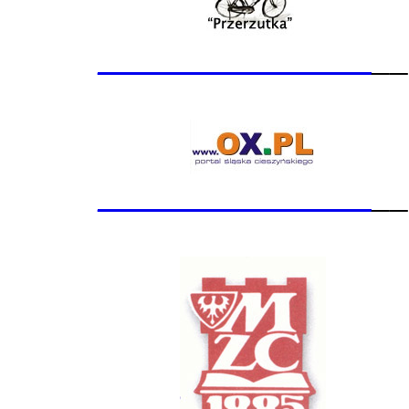
_______________
__
_______________
__