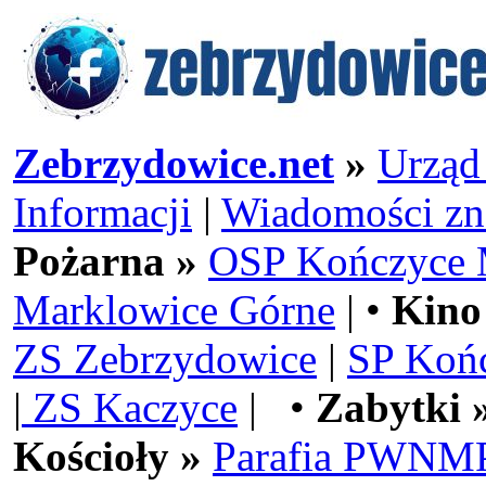
Zebrzydowice.net
»
Urząd
Informacji
|
Wiadomości zn
Pożarna »
OSP Kończyce 
Marklowice Górne
| •
Kino
ZS Zebrzydowice
|
SP Koń
|
ZS Kaczyce
| •
Zabytki 
Kościoły »
Parafia PWNMP