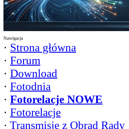
Nawigacja
·
Strona główna
·
Forum
·
Download
·
Fotodnia
·
Fotorelacje NOWE
·
Fotorelacje
·
Transmisje z Obrad Rady