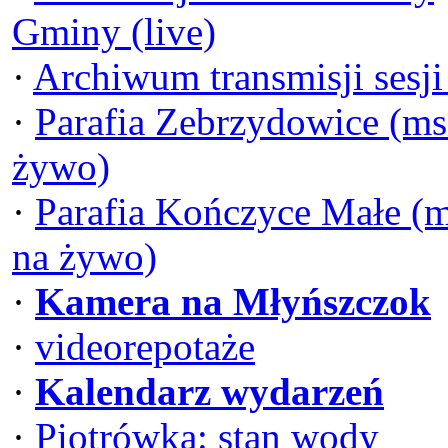
Gminy (live)
·
Archiwum transmisji sesj
·
Parafia Zebrzydowice (ms
żywo)
·
Parafia Kończyce Małe (
na żywo)
·
Kamera na Młyńszczok
·
videorepotaże
·
Kalendarz wydarzeń
·
Piotrówka: stan wody