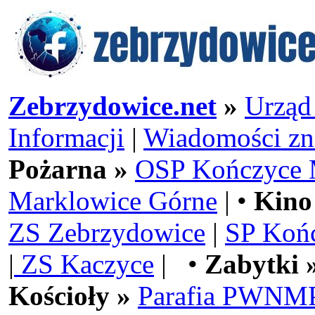
Zebrzydowice.net
»
Urząd
Informacji
|
Wiadomości zn
Pożarna »
OSP Kończyce 
Marklowice Górne
| •
Kino
ZS Zebrzydowice
|
SP Koń
|
ZS Kaczyce
| •
Zabytki 
Kościoły »
Parafia PWNMP