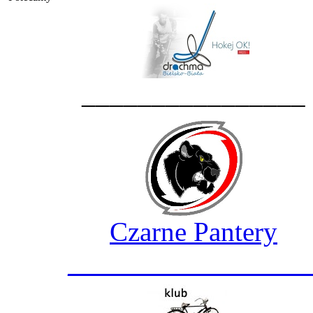
________________
Czarne Pantery
_________________