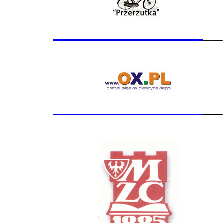
_______________
__
_______________
__