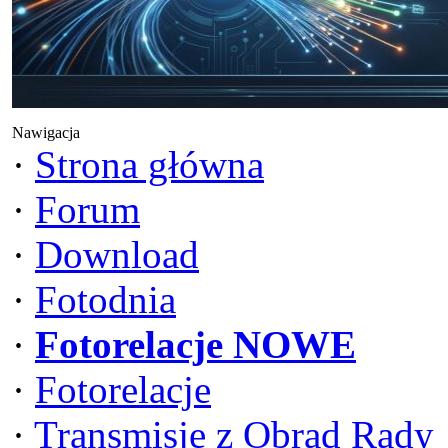
Nawigacja
·
Strona główna
·
Forum
·
Download
·
Fotodnia
·
Fotorelacje NOWE
·
Fotorelacje
·
Transmisje z Obrad Rady