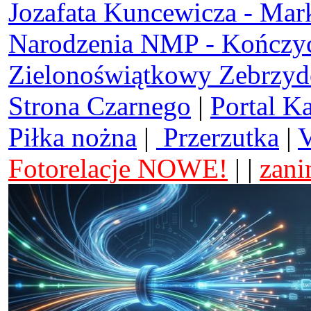
Jozafata Kuncewicza - Mar
Narodzenia NMP - Kończy
Zielonoświątkowy Zebrzy
Strona Czarnego
|
Portal K
Piłka nożna
|
Przerzutka
|
V
Fotorelacje NOWE!
| |
zani