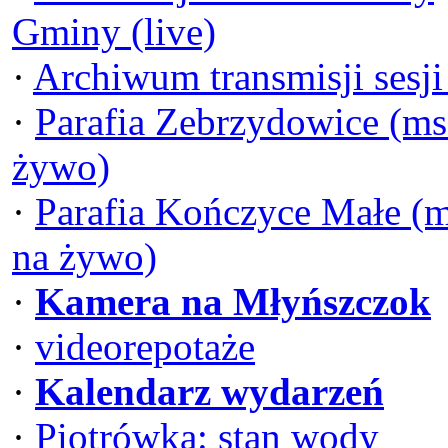
Gminy (live)
·
Archiwum transmisji sesj
·
Parafia Zebrzydowice (ms
żywo)
·
Parafia Kończyce Małe (
na żywo)
·
Kamera na Młyńszczok
·
videorepotaże
·
Kalendarz wydarzeń
·
Piotrówka: stan wody