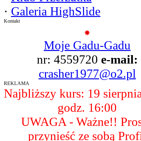
·
Galeria HighSlide
Kontakt
Moje Gadu-Gadu
nr: 4559720
e-mail:
crasher1977@o2.pl
REKLAMA
Najbliższy kurs: 19 sierpni
godz. 16:00
UWAGA - Ważne!! Pro
przynieść ze sobą Prof