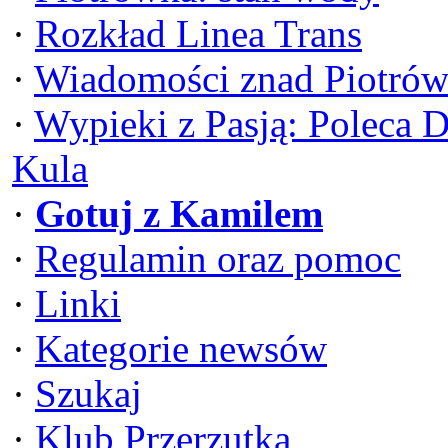
·
Rozkład Linea Trans
·
Wiadomości znad Piotrów
·
Wypieki z Pasją: Poleca 
Kula
·
Gotuj z Kamilem
·
Regulamin oraz pomoc
·
Linki
·
Kategorie newsów
·
Szukaj
·
Klub Przerzutka