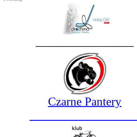
________________
Czarne Pantery
_________________