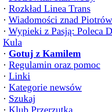
·
Rozkład Linea Trans
·
Wiadomości znad Piotrów
·
Wypieki z Pasją: Poleca 
Kula
·
Gotuj z Kamilem
·
Regulamin oraz pomoc
·
Linki
·
Kategorie newsów
·
Szukaj
·
Klub Przerzutka