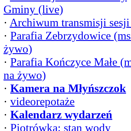
Gminy (live)
·
Archiwum transmisji sesj
·
Parafia Zebrzydowice (ms
żywo)
·
Parafia Kończyce Małe (
na żywo)
·
Kamera na Młyńszczok
·
videorepotaże
·
Kalendarz wydarzeń
·
Piotrówka: stan wody