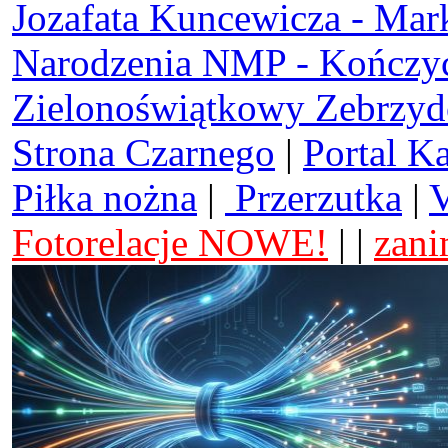
Jozafata Kuncewicza - Mar
Narodzenia NMP - Kończy
Zielonoświątkowy Zebrzy
Strona Czarnego
|
Portal K
Piłka nożna
|
Przerzutka
|
V
Fotorelacje NOWE!
| |
zani