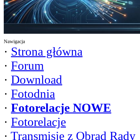
Nawigacja
·
Strona główna
·
Forum
·
Download
·
Fotodnia
·
Fotorelacje NOWE
·
Fotorelacje
·
Transmisje z Obrad Rady