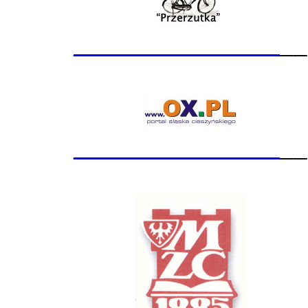
_______________
__
_______________
__