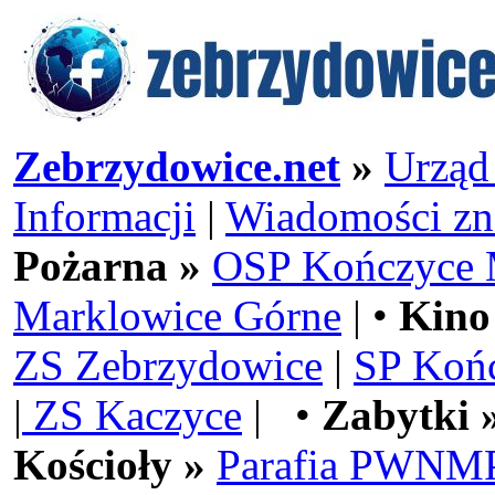
Zebrzydowice.net
»
Urząd
Informacji
|
Wiadomości zn
Pożarna »
OSP Kończyce 
Marklowice Górne
| •
Kino
ZS Zebrzydowice
|
SP Koń
|
ZS Kaczyce
| •
Zabytki 
Kościoły »
Parafia PWNMP