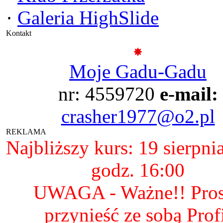
·
Galeria HighSlide
Kontakt
Moje Gadu-Gadu
nr: 4559720
e-mail:
crasher1977@o2.pl
REKLAMA
Najbliższy kurs: 19 sierpni
godz. 16:00
UWAGA - Ważne!! Pro
przynieść ze sobą Prof