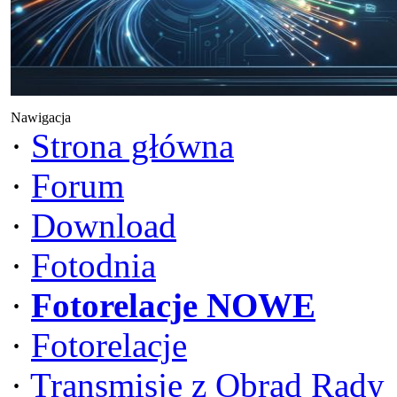
Nawigacja
·
Strona główna
·
Forum
·
Download
·
Fotodnia
·
Fotorelacje NOWE
·
Fotorelacje
·
Transmisje z Obrad Rady