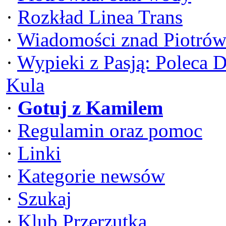
·
Rozkład Linea Trans
·
Wiadomości znad Piotrów
·
Wypieki z Pasją: Poleca 
Kula
·
Gotuj z Kamilem
·
Regulamin oraz pomoc
·
Linki
·
Kategorie newsów
·
Szukaj
·
Klub Przerzutka