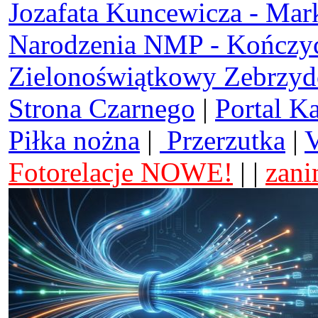
Jozafata Kuncewicza - Mar
Narodzenia NMP - Kończy
Zielonoświątkowy Zebrzy
Strona Czarnego
|
Portal K
Piłka nożna
|
Przerzutka
|
V
Fotorelacje NOWE!
| |
zani