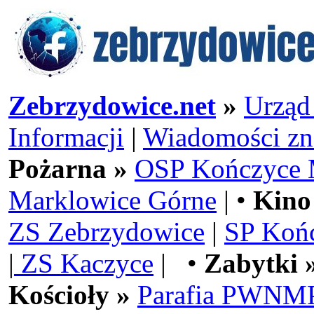
Zebrzydowice.net
»
Urząd
Informacji
|
Wiadomości zn
Pożarna »
OSP Kończyce 
Marklowice Górne
| •
Kino
ZS Zebrzydowice
|
SP Koń
|
ZS Kaczyce
| •
Zabytki 
Kościoły »
Parafia PWNMP