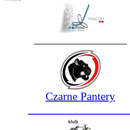
________________
Czarne Pantery
_________________