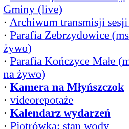
Gminy (live)
·
Archiwum transmisji sesj
·
Parafia Zebrzydowice (ms
żywo)
·
Parafia Kończyce Małe (
na żywo)
·
Kamera na Młyńszczok
·
videorepotaże
·
Kalendarz wydarzeń
·
Piotrówka: stan wody