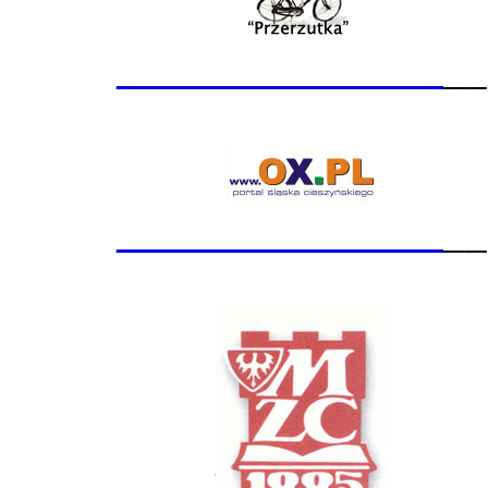
_______________
__
_______________
__