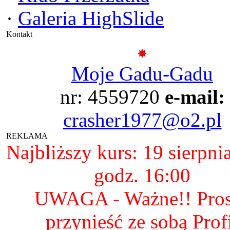
·
Galeria HighSlide
Kontakt
Moje Gadu-Gadu
nr: 4559720
e-mail:
crasher1977@o2.pl
REKLAMA
Najbliższy kurs: 19 sierpni
godz. 16:00
UWAGA - Ważne!! Pro
przynieść ze sobą Prof