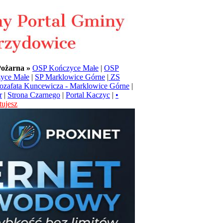
Pożarna »
OSP Kończyce Małe
|
OSP
yce Małe
|
SP Marklowice Górne
|
ZS
Jozafata Kuncewicza - Marklowice Górne
|
r
|
Strona Czarnego
|
Portal Kaczyc
|
•
ujesz