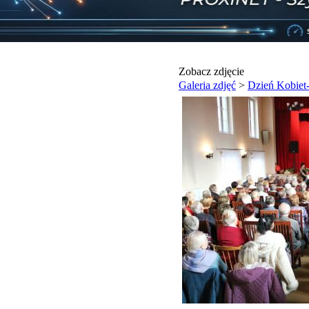
Zobacz zdjęcie
Galeria zdjęć
>
Dzień Kobiet