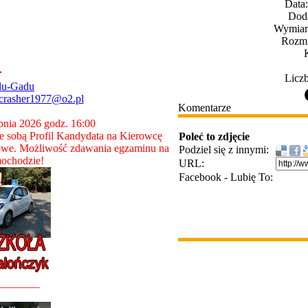
Data
Dod
Wymiary
Rozmi
Liczb
du-Gadu
crasher1977@o2.pl
Komentarze
rpnia 2026 godz. 16:00
 sobą Profil Kandydata na Kierowcę
Poleć to zdjęcie
owe. Możliwość zdawania egzaminu na
Podziel się z innymi:
ochodzie!
URL:
Facebook - Lubię To:
________