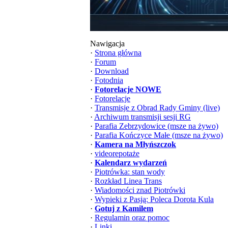
Nawigacja
·
Strona główna
·
Forum
·
Download
·
Fotodnia
·
Fotorelacje NOWE
·
Fotorelacje
·
Transmisje z Obrad Rady Gminy (live)
·
Archiwum transmisji sesji RG
·
Parafia Zebrzydowice (msze na żywo)
·
Parafia Kończyce Małe (msze na żywo)
·
Kamera na Młyńszczok
·
videorepotaże
·
Kalendarz wydarzeń
·
Piotrówka: stan wody
·
Rozkład Linea Trans
·
Wiadomości znad Piotrówki
·
Wypieki z Pasją: Poleca Dorota Kula
·
Gotuj z Kamilem
·
Regulamin oraz pomoc
·
Linki