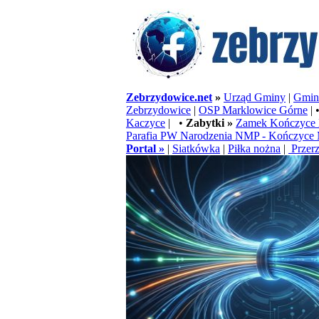
Zebrzydowice.net
»
Urząd Gminy
|
Gminn
Zebrzydowice
|
OSP Marklowice Górne
| 
Kaczyce
| •
Zabytki »
Zamek Kończyce 
Parafia PW Narodzenia NMP - Kończyce 
Portal »
|
Siatkówka
|
Piłka nożna
|
Przerz