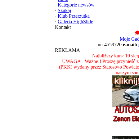
·
Kategorie newsów
·
Szukaj
·
Klub Przerzutka
·
Galeria HighSlide
Kontakt
Moje Ga
nr: 4559720
e-mail:
REKLAMA
Najbliższy kurs: 19 sie
UWAGA - Ważne!! Proszę przynieść ze
(PKK) wydany przez Starostwo Powiat
naszym sam
________