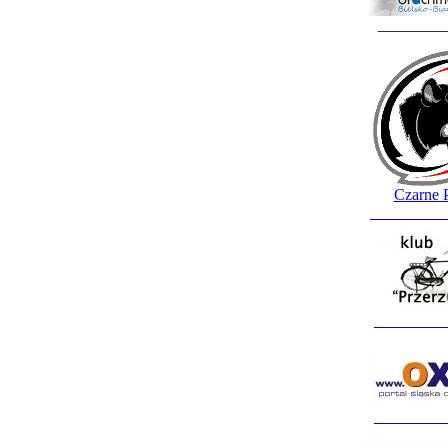
________
Czarne 
_________
_________
_________