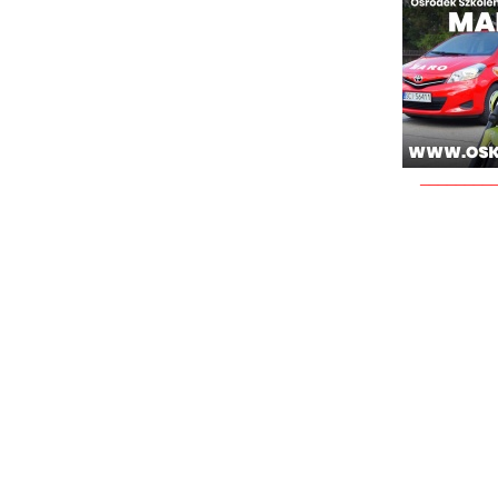
________