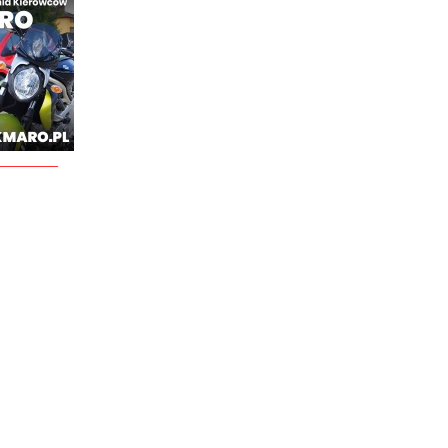
________