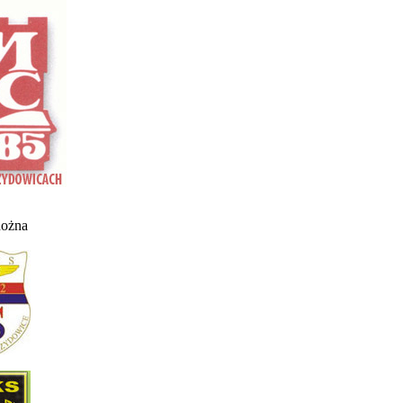
nożna