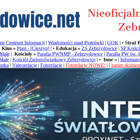
e Centrum Informacji
|
Wiadomości znad Piotrówki
|
GOK
| •
Straż 
•
Kino »
Piast - [Cieszyn]
| •
Edukacja »
ZS Zebrzydowice
|
SP Kończ
Małe
|
Kościoły »
Parafia PWNMP - Zebrzydowice
|
Parafia PW św. 
Małe
|
Kościół Zielonoświątkowy Zebrzydowice
| •
Inne »
|
Informato
utka
|
Videorelacje
|
Fotorelacje
|
Fotorelacje NOWE!
| |
zanim skoment