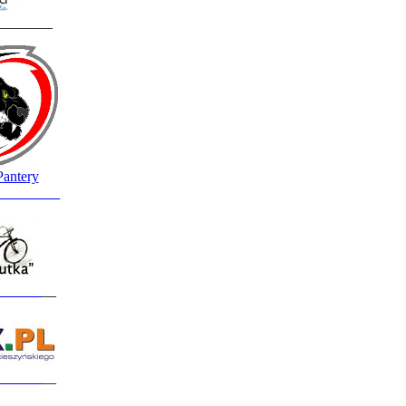
________
Pantery
_________
______
__
______
__