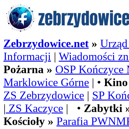
Zebrzydowice.net
»
Urząd
Informacji
|
Wiadomości zn
Pożarna »
OSP Kończyce 
Marklowice Górne
| •
Kino
ZS Zebrzydowice
|
SP Koń
|
ZS Kaczyce
| •
Zabytki 
Kościoły »
Parafia PWNMP