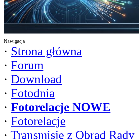
Nawigacja
·
Strona główna
·
Forum
·
Download
·
Fotodnia
·
Fotorelacje NOWE
·
Fotorelacje
·
Transmisje z Obrad Rady