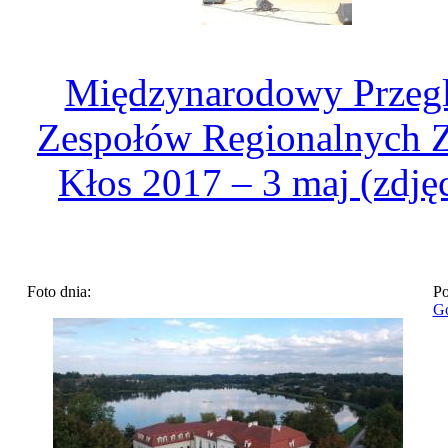
Międzynarodowy Przeg
Zespołów Regionalnych Z
Kłos 2017 – 3 maj (zdjęc
Foto dnia:
Po
Go