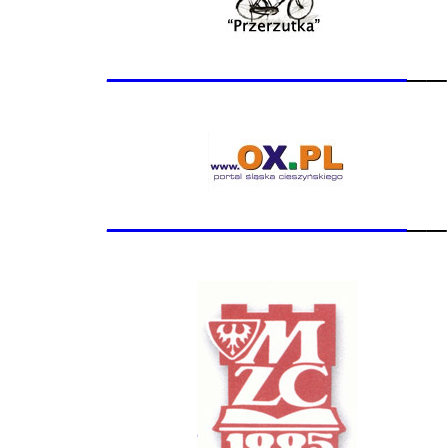
_______________
__
_______________
__