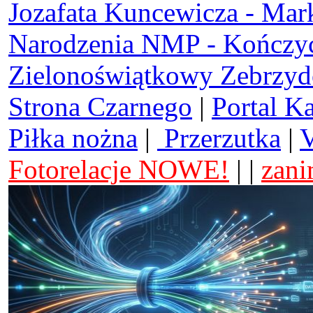
Jozafata Kuncewicza - Mar
Narodzenia NMP - Kończy
Zielonoświątkowy Zebrzy
Strona Czarnego
|
Portal K
Piłka nożna
|
Przerzutka
|
V
Fotorelacje NOWE!
| |
zani