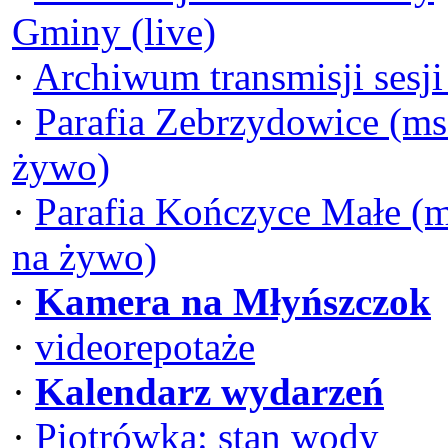
Gminy (live)
·
Archiwum transmisji sesj
·
Parafia Zebrzydowice (ms
żywo)
·
Parafia Kończyce Małe (
na żywo)
·
Kamera na Młyńszczok
·
videorepotaże
·
Kalendarz wydarzeń
·
Piotrówka: stan wody