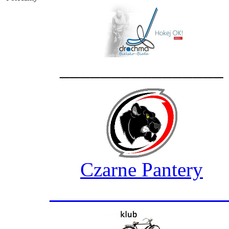
________________
Czarne Pantery
_________________