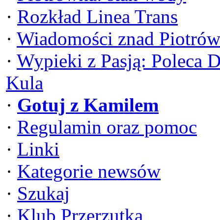
·
Rozkład Linea Trans
·
Wiadomości znad Piotrów
·
Wypieki z Pasją: Poleca 
Kula
·
Gotuj z Kamilem
·
Regulamin oraz pomoc
·
Linki
·
Kategorie newsów
·
Szukaj
·
Klub Przerzutka