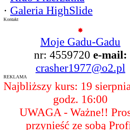
·
Galeria HighSlide
Kontakt
Moje Gadu-Gadu
nr: 4559720
e-mail:
crasher1977@o2.pl
REKLAMA
Najbliższy kurs: 19 sierpni
godz. 16:00
UWAGA - Ważne!! Pro
przynieść ze sobą Prof