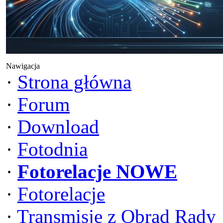
Nawigacja
·
Strona główna
·
Forum
·
Download
·
Fotodnia
·
Fotorelacje NOWE
·
Fotorelacje
·
Transmisje z Obrad Rady