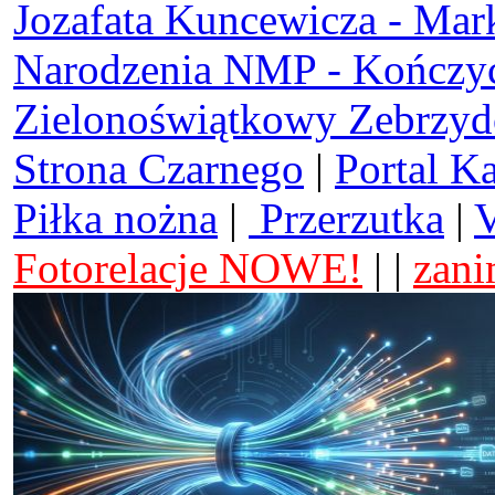
Jozafata Kuncewicza - Mar
Narodzenia NMP - Kończy
Zielonoświątkowy Zebrzy
Strona Czarnego
|
Portal K
Piłka nożna
|
Przerzutka
|
V
Fotorelacje NOWE!
| |
zani