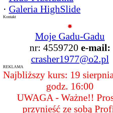
·
Galeria HighSlide
Kontakt
Moje Gadu-Gadu
nr: 4559720
e-mail:
crasher1977@o2.pl
REKLAMA
Najbliższy kurs: 19 sierpni
godz. 16:00
UWAGA - Ważne!! Pro
przynieść ze sobą Prof