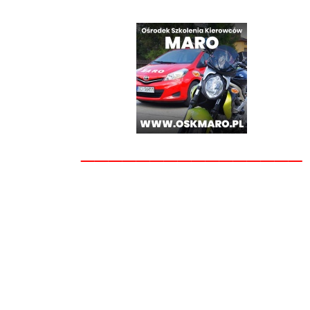
________________