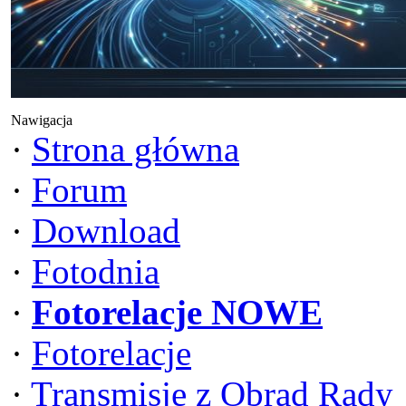
Nawigacja
·
Strona główna
·
Forum
·
Download
·
Fotodnia
·
Fotorelacje NOWE
·
Fotorelacje
·
Transmisje z Obrad Rady