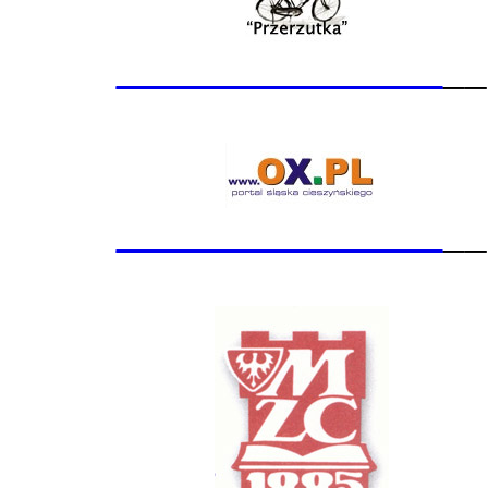
_______________
__
_______________
__