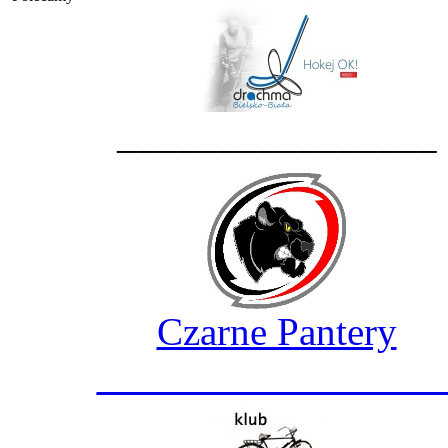
________________
Czarne Pantery
_________________