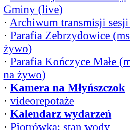
Gminy (live)
·
Archiwum transmisji sesj
·
Parafia Zebrzydowice (ms
żywo)
·
Parafia Kończyce Małe (
na żywo)
·
Kamera na Młyńszczok
·
videorepotaże
·
Kalendarz wydarzeń
·
Piotrówka: stan wody