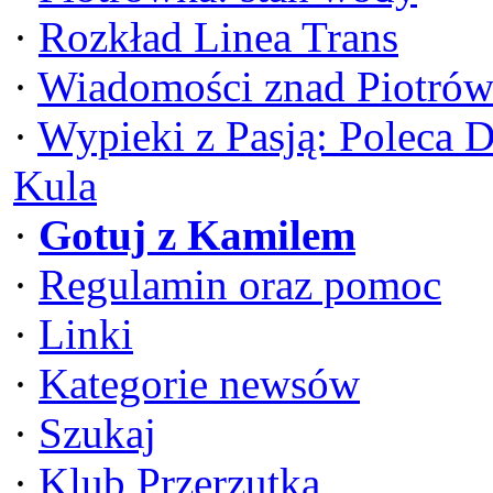
·
Rozkład Linea Trans
·
Wiadomości znad Piotrów
·
Wypieki z Pasją: Poleca 
Kula
·
Gotuj z Kamilem
·
Regulamin oraz pomoc
·
Linki
·
Kategorie newsów
·
Szukaj
·
Klub Przerzutka