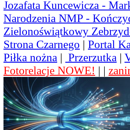
Jozafata Kuncewicza - Mar
Narodzenia NMP - Kończy
Zielonoświątkowy Zebrzy
Strona Czarnego
|
Portal K
Piłka nożna
|
Przerzutka
|
V
Fotorelacje NOWE!
| |
zani