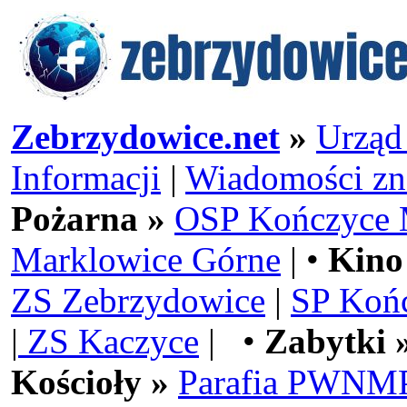
Zebrzydowice.net
»
Urząd
Informacji
|
Wiadomości zn
Pożarna »
OSP Kończyce 
Marklowice Górne
| •
Kino
ZS Zebrzydowice
|
SP Koń
|
ZS Kaczyce
| •
Zabytki 
Kościoły »
Parafia PWNMP