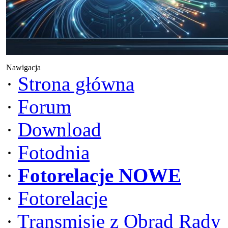
Nawigacja
·
Strona główna
·
Forum
·
Download
·
Fotodnia
·
Fotorelacje NOWE
·
Fotorelacje
·
Transmisje z Obrad Rady