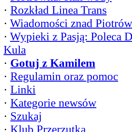
·
Rozkład Linea Trans
·
Wiadomości znad Piotrów
·
Wypieki z Pasją: Poleca 
Kula
·
Gotuj z Kamilem
·
Regulamin oraz pomoc
·
Linki
·
Kategorie newsów
·
Szukaj
·
Klub Przerzutka