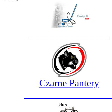
________________
Czarne Pantery
_________________