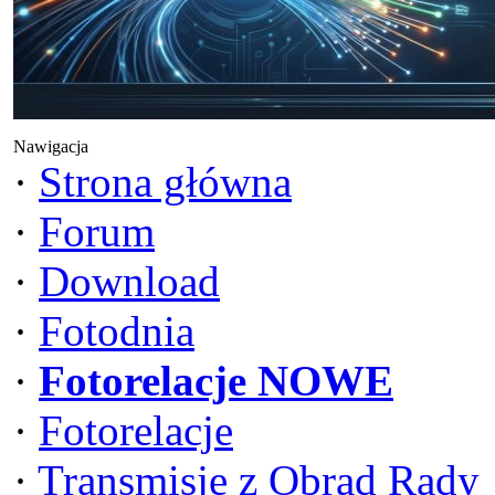
Nawigacja
·
Strona główna
·
Forum
·
Download
·
Fotodnia
·
Fotorelacje NOWE
·
Fotorelacje
·
Transmisje z Obrad Rady