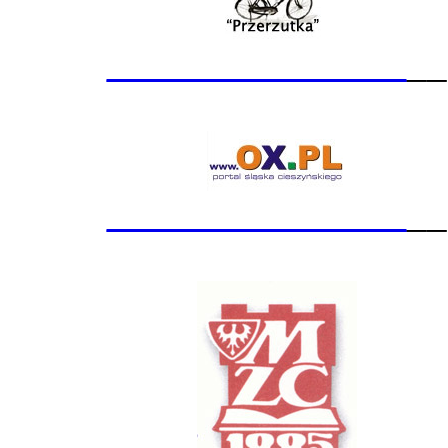
_______________
__
_______________
__