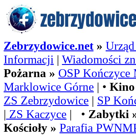
Zebrzydowice.net
»
Urząd
Informacji
|
Wiadomości zn
Pożarna »
OSP Kończyce 
Marklowice Górne
| •
Kino
ZS Zebrzydowice
|
SP Koń
|
ZS Kaczyce
| •
Zabytki 
Kościoły »
Parafia PWNMP