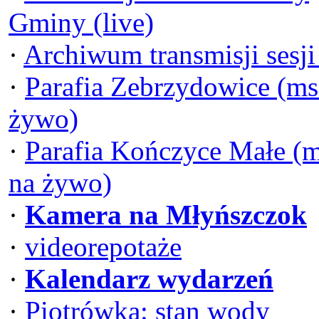
Gminy (live)
·
Archiwum transmisji sesj
·
Parafia Zebrzydowice (ms
żywo)
·
Parafia Kończyce Małe (
na żywo)
·
Kamera na Młyńszczok
·
videorepotaże
·
Kalendarz wydarzeń
·
Piotrówka: stan wody