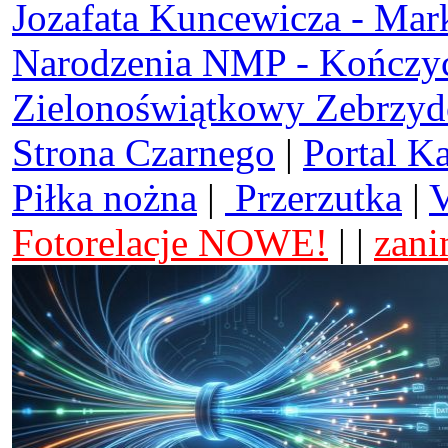
Jozafata Kuncewicza - Mar
Narodzenia NMP - Kończy
Zielonoświątkowy Zebrzy
Strona Czarnego
|
Portal K
Piłka nożna
|
Przerzutka
|
V
Fotorelacje NOWE!
| |
zani