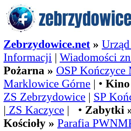
Zebrzydowice.net
»
Urząd
Informacji
|
Wiadomości zn
Pożarna »
OSP Kończyce 
Marklowice Górne
| •
Kino
ZS Zebrzydowice
|
SP Koń
|
ZS Kaczyce
| •
Zabytki 
Kościoły »
Parafia PWNMP