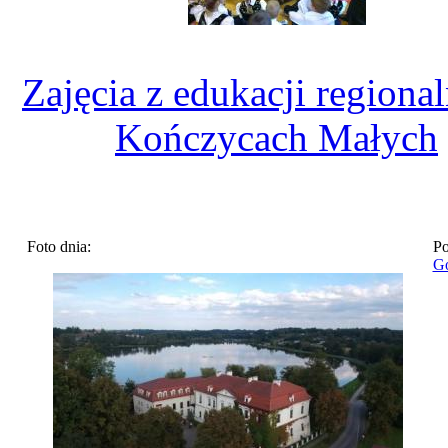
Zajęcia z edukacji regiona
Kończycach Małych
Foto dnia:
Po
Go