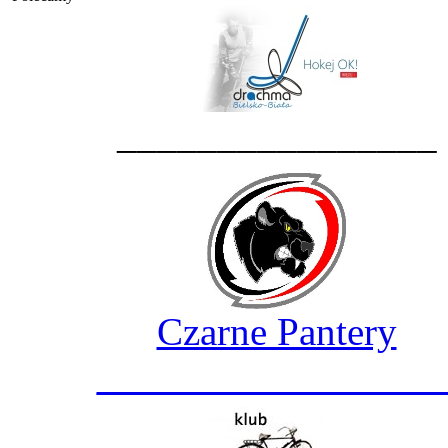
________________
Czarne Pantery
_________________