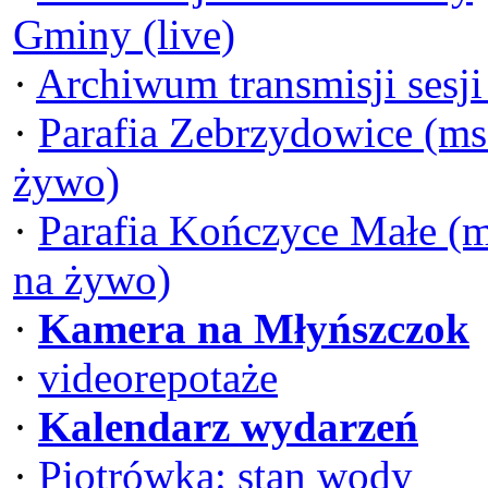
Gminy (live)
·
Archiwum transmisji sesj
·
Parafia Zebrzydowice (ms
żywo)
·
Parafia Kończyce Małe (
na żywo)
·
Kamera na Młyńszczok
·
videorepotaże
·
Kalendarz wydarzeń
·
Piotrówka: stan wody