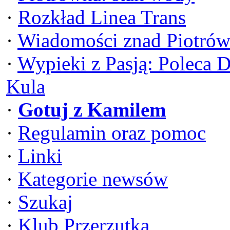
·
Rozkład Linea Trans
·
Wiadomości znad Piotrów
·
Wypieki z Pasją: Poleca 
Kula
·
Gotuj z Kamilem
·
Regulamin oraz pomoc
·
Linki
·
Kategorie newsów
·
Szukaj
·
Klub Przerzutka