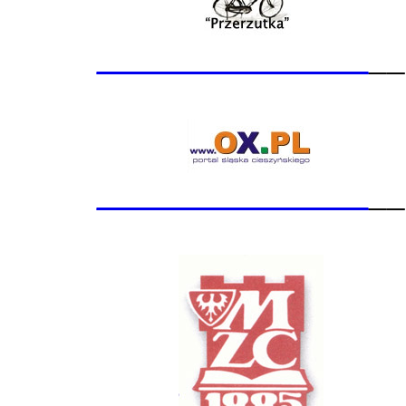
_______________
__
_______________
__