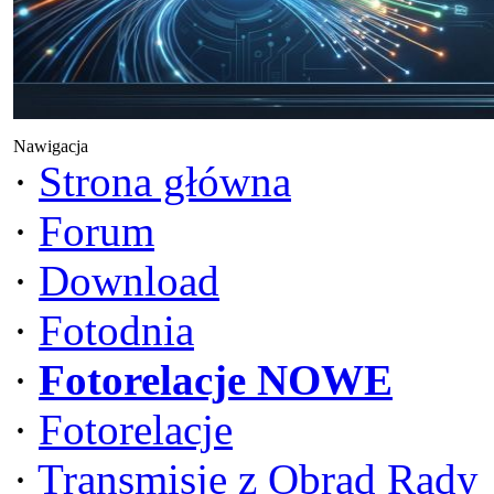
Nawigacja
·
Strona główna
·
Forum
·
Download
·
Fotodnia
·
Fotorelacje NOWE
·
Fotorelacje
·
Transmisje z Obrad Rady