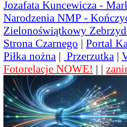
Jozafata Kuncewicza - Mar
Narodzenia NMP - Kończy
Zielonoświątkowy Zebrzy
Strona Czarnego
|
Portal K
Piłka nożna
|
Przerzutka
|
V
Fotorelacje NOWE!
| |
zani