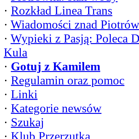
·
Rozkład Linea Trans
·
Wiadomości znad Piotrów
·
Wypieki z Pasją: Poleca 
Kula
·
Gotuj z Kamilem
·
Regulamin oraz pomoc
·
Linki
·
Kategorie newsów
·
Szukaj
·
Klub Przerzutka