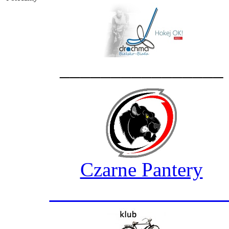
________________
Czarne Pantery
_________________