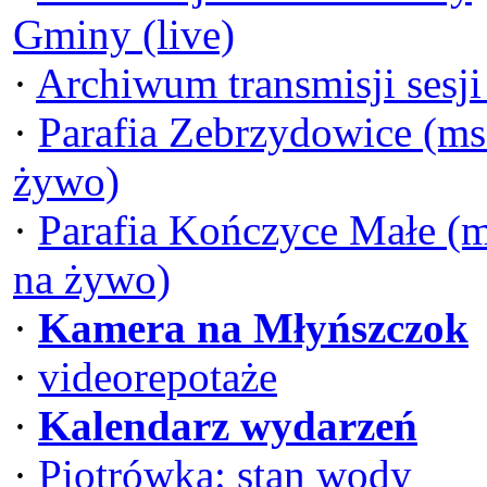
Gminy (live)
·
Archiwum transmisji sesj
·
Parafia Zebrzydowice (ms
żywo)
·
Parafia Kończyce Małe (
na żywo)
·
Kamera na Młyńszczok
·
videorepotaże
·
Kalendarz wydarzeń
·
Piotrówka: stan wody