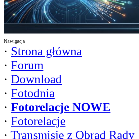
Nawigacja
·
Strona główna
·
Forum
·
Download
·
Fotodnia
·
Fotorelacje NOWE
·
Fotorelacje
·
Transmisje z Obrad Rady