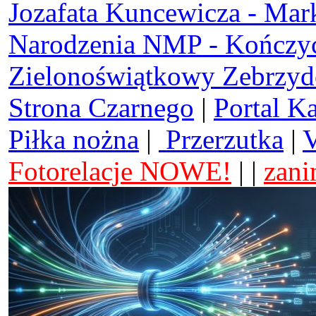
Jozafata Kuncewicza - Mar
Narodzenia NMP - Kończy
Zielonoświątkowy Zebrzy
Strona Czarnego
|
Portal K
Piłka nożna
|
Przerzutka
|
V
Fotorelacje NOWE!
| |
zani