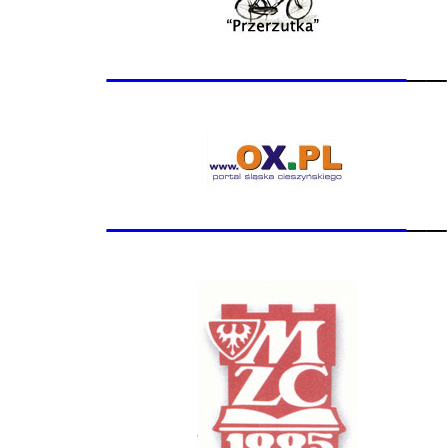
_______________
__
_______________
__