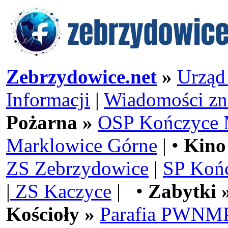
Zebrzydowice.net
»
Urząd
Informacji
|
Wiadomości zn
Pożarna »
OSP Kończyce 
Marklowice Górne
| •
Kino
ZS Zebrzydowice
|
SP Koń
|
ZS Kaczyce
| •
Zabytki 
Kościoły »
Parafia PWNMP