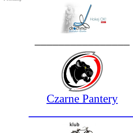
________________
Czarne Pantery
_________________