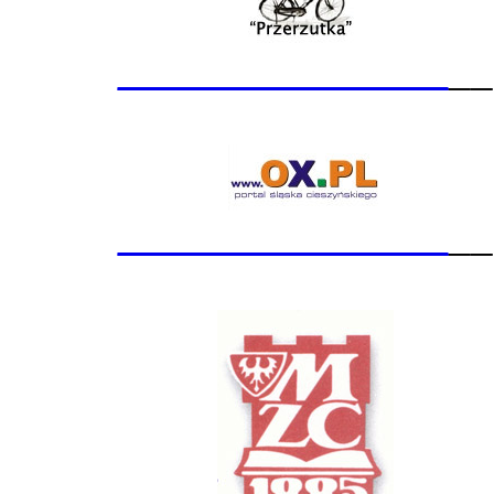
_______________
__
_______________
__