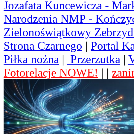
Jozafata Kuncewicza - Mar
Narodzenia NMP - Kończy
Zielonoświątkowy Zebrzy
Strona Czarnego
|
Portal K
Piłka nożna
|
Przerzutka
|
V
Fotorelacje NOWE!
| |
zani