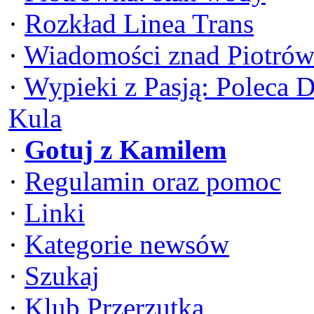
·
Rozkład Linea Trans
·
Wiadomości znad Piotrów
·
Wypieki z Pasją: Poleca 
Kula
·
Gotuj z Kamilem
·
Regulamin oraz pomoc
·
Linki
·
Kategorie newsów
·
Szukaj
·
Klub Przerzutka