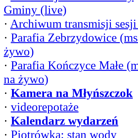
Gminy (live)
·
Archiwum transmisji sesj
·
Parafia Zebrzydowice (ms
żywo)
·
Parafia Kończyce Małe (
na żywo)
·
Kamera na Młyńszczok
·
videorepotaże
·
Kalendarz wydarzeń
·
Piotrówka: stan wody