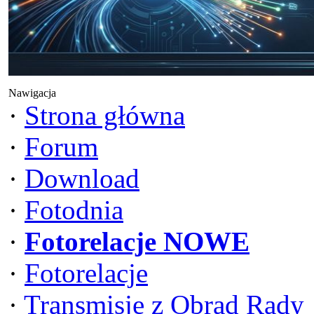
Nawigacja
·
Strona główna
·
Forum
·
Download
·
Fotodnia
·
Fotorelacje NOWE
·
Fotorelacje
·
Transmisje z Obrad Rady