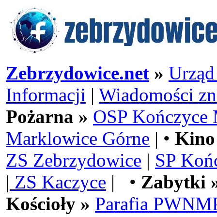
Zebrzydowice.net
»
Urząd
Informacji
|
Wiadomości zn
Pożarna »
OSP Kończyce 
Marklowice Górne
| •
Kino
ZS Zebrzydowice
|
SP Koń
|
ZS Kaczyce
| •
Zabytki 
Kościoły »
Parafia PWNMP