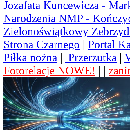
Jozafata Kuncewicza - Mar
Narodzenia NMP - Kończy
Zielonoświątkowy Zebrzy
Strona Czarnego
|
Portal K
Piłka nożna
|
Przerzutka
|
V
Fotorelacje NOWE!
| |
zani