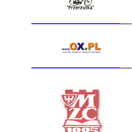
_______________
__
_______________
__