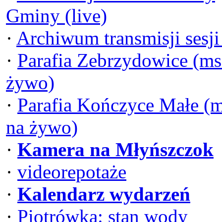
Gminy (live)
·
Archiwum transmisji sesj
·
Parafia Zebrzydowice (ms
żywo)
·
Parafia Kończyce Małe (
na żywo)
·
Kamera na Młyńszczok
·
videorepotaże
·
Kalendarz wydarzeń
·
Piotrówka: stan wody