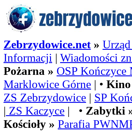
Zebrzydowice.net
»
Urząd
Informacji
|
Wiadomości zn
Pożarna »
OSP Kończyce 
Marklowice Górne
| •
Kino
ZS Zebrzydowice
|
SP Koń
|
ZS Kaczyce
| •
Zabytki 
Kościoły »
Parafia PWNMP