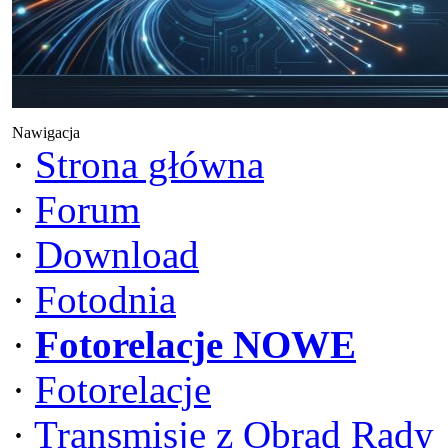
Nawigacja
·
Strona główna
·
Forum
·
Download
·
Fotodnia
·
Fotorelacje NOWE
·
Fotorelacje
·
Transmisje z Obrad Rady