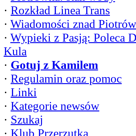
·
Rozkład Linea Trans
·
Wiadomości znad Piotrów
·
Wypieki z Pasją: Poleca 
Kula
·
Gotuj z Kamilem
·
Regulamin oraz pomoc
·
Linki
·
Kategorie newsów
·
Szukaj
·
Klub Przerzutka