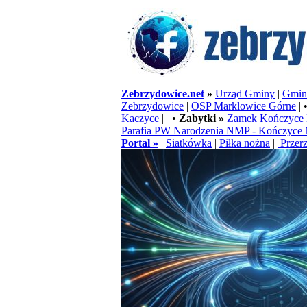
Zebrzydowice.net
»
Urząd Gminy
|
Gminn
Zebrzydowice
|
OSP Marklowice Górne
| 
Kaczyce
| •
Zabytki »
Zamek Kończyce 
Parafia PW Narodzenia NMP - Kończyce 
Portal »
|
Siatkówka
|
Piłka nożna
|
Przerz