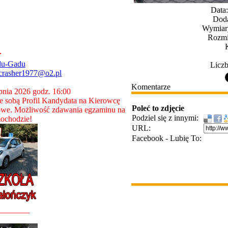
Data:
Doda
Wymiary
Rozmi
du-Gadu
Liczb
crasher1977@o2.pl
Komentarze
rpnia 2026 godz. 16:00
 sobą Profil Kandydata na Kierowcę
Poleć to zdjęcie
owe. Możliwość zdawania egzaminu na
Podziel się z innymi:
ochodzie!
URL:
Facebook - Lubię To:
________