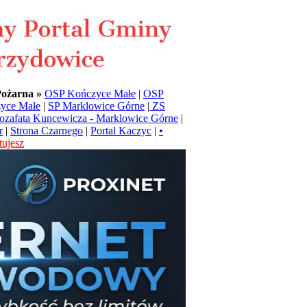
Pożarna »
OSP Kończyce Małe
|
OSP
yce Małe
|
SP Marklowice Górne
|
ZS
Jozafata Kuncewicza - Marklowice Górne
|
r
|
Strona Czarnego
|
Portal Kaczyc
|
•
ujesz