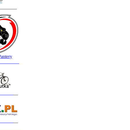
________
Pantery
_________
______
__
______
__