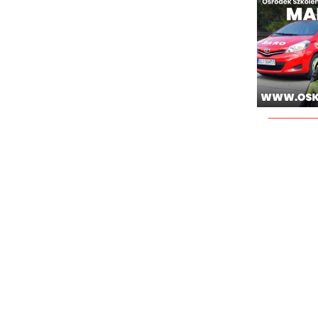
________