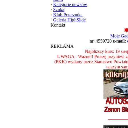
·
Kategorie newsów
·
Szukaj
·
Klub Przerzutka
·
Galeria HighSlide
Kontakt
Moje Ga
nr: 4559720
e-mail:
REKLAMA
Najbliższy kurs: 19 sie
UWAGA - Ważne!! Proszę przynieść ze
(PKK) wydany przez Starostwo Powiat
naszym sam
________