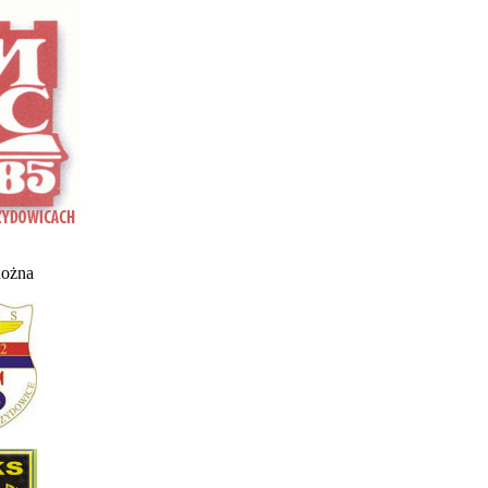
nożna