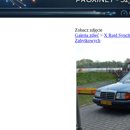
Zobacz zdjęcie
Galeria zdjęć
>
X Rajd Synch
Zabytkowych