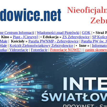
e Centrum Informacji
|
Wiadomości znad Piotrówki
|
GOK
| •
Straż 
•
Kino »
Piast - [Cieszyn]
| •
Edukacja »
ZS Zebrzydowice
|
SP Kończ
Małe
|
Kościoły »
Parafia PWNMP - Zebrzydowice
|
Parafia PW św. 
Małe
|
Kościół Zielonoświątkowy Zebrzydowice
| •
Inne »
|
Informato
utka
|
Videorelacje
|
Fotorelacje
|
Fotorelacje NOWE!
| |
zanim skoment