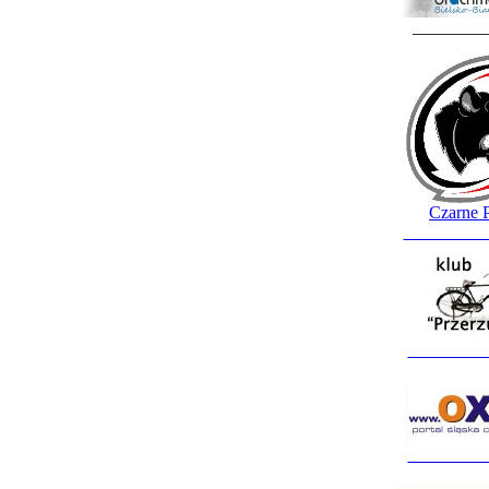
________
Czarne 
_________
_________
_________