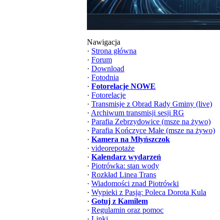
Nawigacja
·
Strona główna
·
Forum
·
Download
·
Fotodnia
·
Fotorelacje NOWE
·
Fotorelacje
·
Transmisje z Obrad Rady Gminy (live)
·
Archiwum transmisji sesji RG
·
Parafia Zebrzydowice (msze na żywo)
·
Parafia Kończyce Małe (msze na żywo)
·
Kamera na Młyńszczok
·
videorepotaże
·
Kalendarz wydarzeń
·
Piotrówka: stan wody
·
Rozkład Linea Trans
·
Wiadomości znad Piotrówki
·
Wypieki z Pasją: Poleca Dorota Kula
·
Gotuj z Kamilem
·
Regulamin oraz pomoc
·
Linki