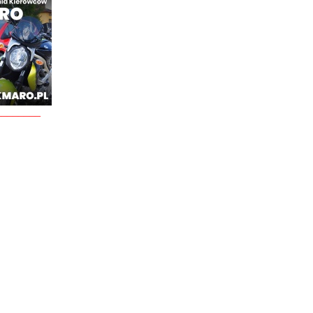
________