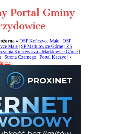
Pożarna »
OSP Kończyce Małe
|
OSP
yce Małe
|
SP Marklowice Górne
|
ZS
Jozafata Kuncewicza - Marklowice Górne
|
r
|
Strona Czarnego
|
Portal Kaczyc
|
•
ujesz