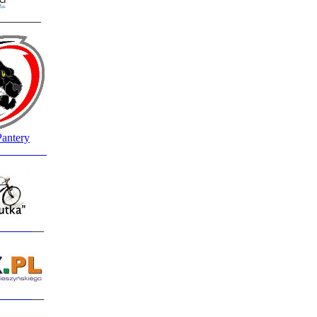
________
Pantery
_________
______
__
______
__