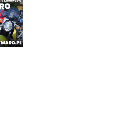
________