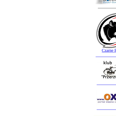
________
Czarne 
_________
_________
_________