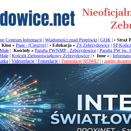
e Centrum Informacji
|
Wiadomości znad Piotrówki
|
GOK
| •
Straż 
•
Kino »
Piast - [Cieszyn]
| •
Edukacja »
ZS Zebrzydowice
|
SP Kończ
Małe
|
Kościoły »
Parafia PWNMP - Zebrzydowice
|
Parafia PW św. 
Małe
|
Kościół Zielonoświątkowy Zebrzydowice
| •
Inne »
|
Informato
utka
|
Videorelacje
|
Fotorelacje
|
Fotorelacje NOWE!
| |
zanim skoment