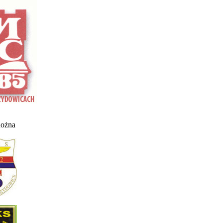
nożna