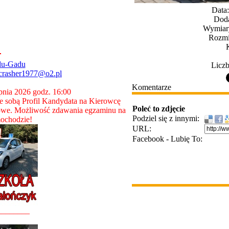
Data:
Doda
Wymiary
Rozmi
du-Gadu
Liczb
crasher1977@o2.pl
Komentarze
rpnia 2026 godz. 16:00
 sobą Profil Kandydata na Kierowcę
Poleć to zdjęcie
owe. Możliwość zdawania egzaminu na
Podziel się z innymi:
ochodzie!
URL:
Facebook - Lubię To:
________