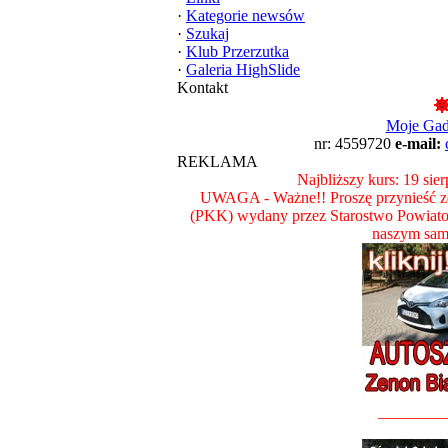
·
Kategorie newsów
·
Szukaj
·
Klub Przerzutka
·
Galeria HighSlide
Kontakt
Moje Ga
nr: 4559720
e-mail:
REKLAMA
Najbliższy kurs: 19 sie
UWAGA - Ważne!! Proszę przynieść ze
(PKK) wydany przez Starostwo Powiat
naszym sam
________