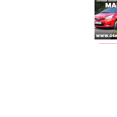
________