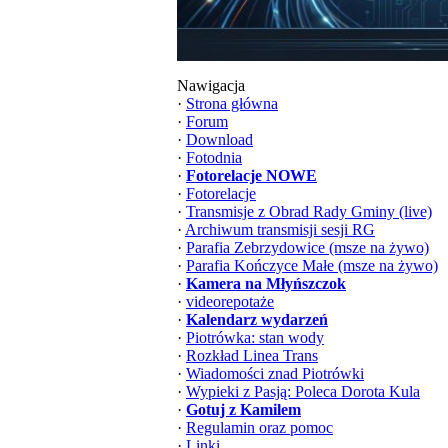
Nawigacja
·
Strona główna
·
Forum
·
Download
·
Fotodnia
·
Fotorelacje NOWE
·
Fotorelacje
·
Transmisje z Obrad Rady Gminy (live)
·
Archiwum transmisji sesji RG
·
Parafia Zebrzydowice (msze na żywo)
·
Parafia Kończyce Małe (msze na żywo)
·
Kamera na Młyńszczok
·
videorepotaże
·
Kalendarz wydarzeń
·
Piotrówka: stan wody
·
Rozkład Linea Trans
·
Wiadomości znad Piotrówki
·
Wypieki z Pasją: Poleca Dorota Kula
·
Gotuj z Kamilem
·
Regulamin oraz pomoc
·
Linki